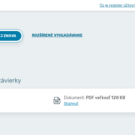
Čo je register účtov
ROZŠÍRENÉ VYHĽADÁVANIE
J ZNOVA
závierky
Dokument:
PDF veľkosť 128 KB
Stiahnuť