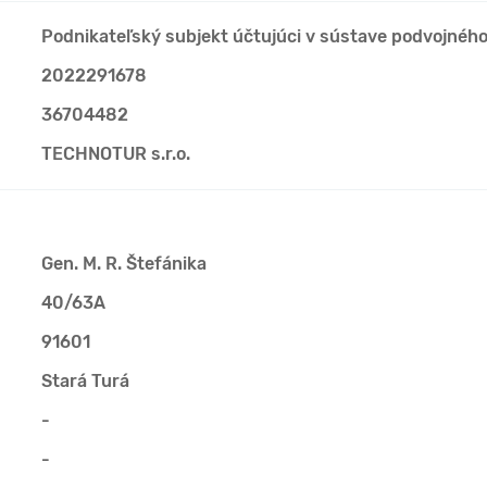
Podnikateľský subjekt účtujúci v sústave podvojnéh
2022291678
36704482
TECHNOTUR s.r.o.
Gen. M. R. Štefánika
40/63A
91601
Stará Turá
-
-