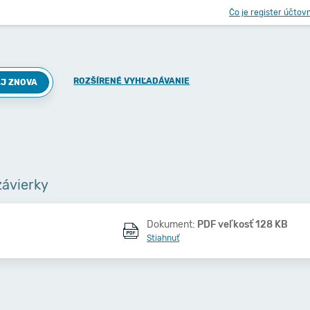
Čo je register účtov
ROZŠÍRENÉ VYHĽADÁVANIE
J ZNOVA
závierky
Dokument:
PDF veľkosť 128 KB
Stiahnuť