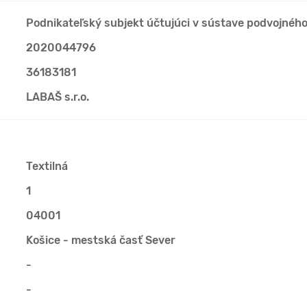
Podnikateľský subjekt účtujúci v sústave podvojnéh
2020044796
36183181
LABAŠ s.r.o.
Textilná
1
04001
Košice - mestská časť Sever
-
-