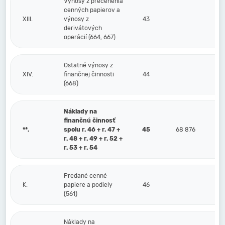
Výnosy z precenenia
cenných papierov a
XIII.
výnosy z
43
derivátových
operácií (664, 667)
Ostatné výnosy z
XIV.
finančnej činnosti
44
(668)
Náklady na
finančnú činnosť
**.
spolu r. 46 + r. 47 +
45
68 876
r. 48 + r. 49 + r. 52 +
r. 53 + r. 54
Predané cenné
K.
papiere a podiely
46
(561)
Náklady na