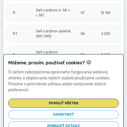
Daň z príjmov (r. 58 +
R.
57
12 165
r. 59)
Daň z príjmov splatná
R.1.
58
2 320
(591, 595)
Daň z príjmov
2.
59
9 845
odložená (+/-) (592)
🍪
Môžeme, prosím, používať cookies?
S cieľom zabezpečenia správneho fungovania webovej
Prevod podielov na
stránky a zlepšovania našich služieb používame cookies.
výsledku
S.
hospodárenia
60
Prosíme o potvrdenie súhlasu alebo nastavenie Vašich
spoločníkom (+/-
preferencií.
596)
POVOLIŤ VŠETKO
Výsledok
hospodárenia za
ODMIETNUŤ
****
účtovné obdobie po
61
-12 175
zdanení (+/-) (r. 56
ZOBRAZIŤ DETAILY