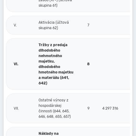
zásob (+/-) (účtová
skupina 61)
Aktivácia (účtová
V.
7
skupina 62)
Tržby z predaja
dlhodobého
nehmotného
majetku,
VI.
8
dlhodobého
hmotného majetku
a materiálu (641,
642)
Ostatné výnosy z
hospodárskej
VII.
9
4 297 316
činnosti (644, 645,
646, 648, 655, 657)
Náklady na