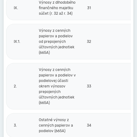
Výnosy z dlhodobého
IX.
finančného majetku
31
súčet (r. 32 až r. 34)
Výnosy z cenných
papierov a podielov
IX.1.
od prepojených
32
účtovných jednotiek
(665A)
Výnosy z cenných
papierov a podielov v
podielovej účasti
2.
okrem výnosov
33
prepojených
účtovných jednotiek
(665A)
Ostatné výnosy z
3.
cenných papierov a
34
podielov (665A)