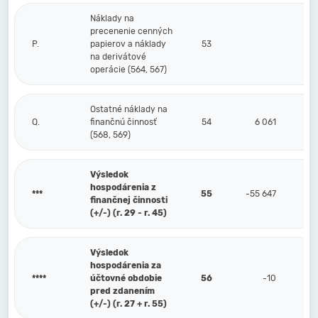
Náklady na
precenenie cenných
P.
papierov a náklady
53
na derivátové
operácie (564, 567)
Ostatné náklady na
Q.
finančnú činnosť
54
6 061
(568, 569)
Výsledok
hospodárenia z
***
55
-55 647
finančnej činnosti
(+/-) (r. 29 - r. 45)
Výsledok
hospodárenia za
****
účtovné obdobie
56
-10
pred zdanením
(+/-) (r. 27 + r. 55)