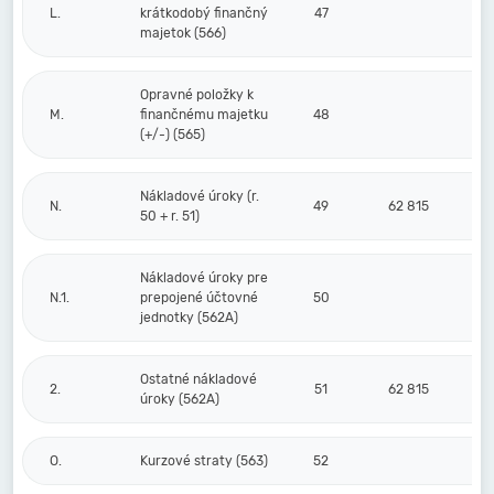
L.
krátkodobý finančný
47
majetok (566)
Opravné položky k
M.
finančnému majetku
48
(+/-) (565)
Nákladové úroky (r.
N.
49
62 815
50 + r. 51)
Nákladové úroky pre
N.1.
prepojené účtovné
50
jednotky (562A)
Ostatné nákladové
2.
51
62 815
úroky (562A)
O.
Kurzové straty (563)
52