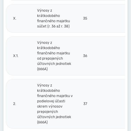
Výnosy z
krátkodobého
X.
35
finančného majetku
súčet (r. 36 až r. 38)
Výnosy z
krátkodobého
finančného majetku
X.1.
36
od prepojených
účtovných jednotiek
(666A)
Výnosy z
krátkodobého
finančného majetku v
podielovej účasti
2.
37
okrem výnosov
prepojených
účtovných jednotiek
(666A)