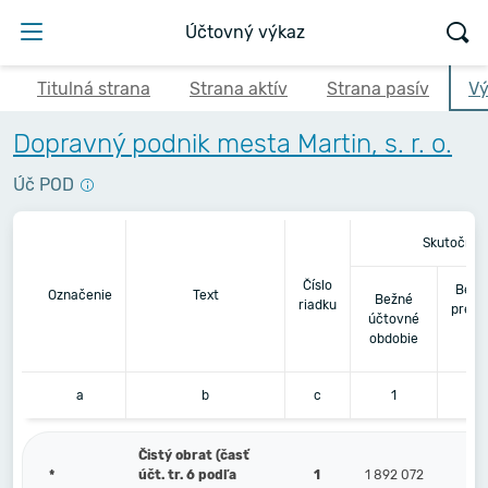
Účtovný výkaz
Titulná strana
Strana aktív
Strana pasív
Vý
Dopravný podnik mesta Martin, s. r. o.
Úč POD
Skutočnos
Číslo
Bezp
Označenie
Text
Bežné
riadku
predc
účtovné
ú
obdobie
o
a
b
c
1
Čistý obrat (časť
*
účt. tr. 6 podľa
1
1 892 072