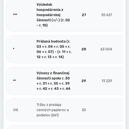
Výsledok
hospodárenia z
***
hospodárskej
27
55 637
činnosti (+/-) (r. 02
- r. 10)
Pridaná hodnota (r.
03 + r. 04 + r. 05 + r.
*
28
63 004
06 + r. 07) - (r. 11 + r.
12 + r. 13 + r. 14)
Výnosy z finančnej
činnosti spolu r. 30
**
29
13 229
+ r. 31 + r. 35 + r. 39
+ r. 42 + r. 43 + r. 44
Tržby z predaja
VIII.
cenných papierov a
30
podielov (661)