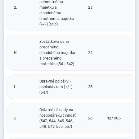
nehmotnému
2.
majetku a
23
dlhodobému
hmotnému majetku
(+/-) (553)
Zostatková cena
predaného
H.
dlhodobého majetku
24
a predaného
materiálu (541, 542)
Opravné položky k
I.
pohľadávkam (+/-)
25
(547)
Ostatné náklady na
hospodársku činnosť
J.
26
127 985
(543, 544, 545, 546,
548, 549, 555, 557)