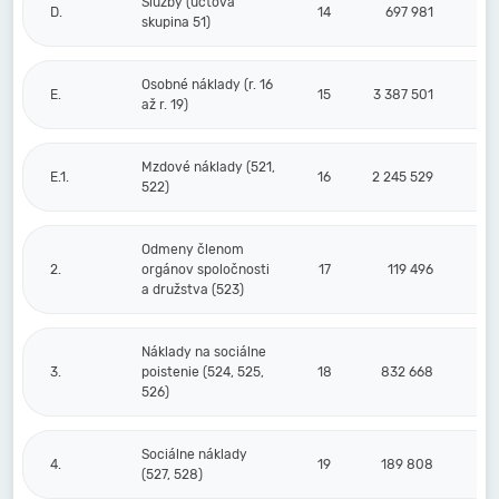
Služby (účtová
D.
14
697 981
skupina 51)
Osobné náklady (r. 16
E.
15
3 387 501
až r. 19)
Mzdové náklady (521,
E.1.
16
2 245 529
522)
Odmeny členom
2.
orgánov spoločnosti
17
119 496
a družstva (523)
Náklady na sociálne
3.
poistenie (524, 525,
18
832 668
526)
Sociálne náklady
4.
19
189 808
(527, 528)