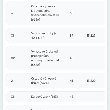
Ostatné výnosy z
krátkodobého
3.
38
finančného majetku
(666A)
Výnosové úroky (r.
XI.
39
13 229
40 + r. 41)
Výnosové úroky od
prepojených
XI.1.
40
účtovných jednotiek
(662A)
Ostatné výnosové
2.
41
13 229
úroky (662A)
XII.
Kurzové zisky (663)
42