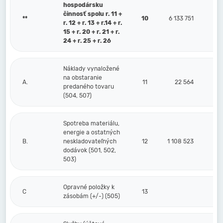
hospodársku
činnosť spolu r. 11 +
**
10
6 133 751
r. 12 + r. 13 + r.14 + r.
15 + r. 20 + r. 21 + r.
24 + r. 25 + r. 26
Náklady vynaložené
na obstaranie
A.
11
22 564
predaného tovaru
(504, 507)
Spotreba materiálu,
energie a ostatných
B.
neskladovateľných
12
1 108 523
dodávok (501, 502,
503)
Opravné položky k
C
13
zásobám (+/-) (505)