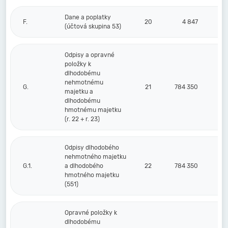
Dane a poplatky
F.
20
4 847
(účtová skupina 53)
Odpisy a opravné
položky k
dlhodobému
nehmotnému
G.
21
784 350
majetku a
dlhodobému
hmotnému majetku
(r. 22 + r. 23)
Odpisy dlhodobého
nehmotného majetku
G.1.
a dlhodobého
22
784 350
hmotného majetku
(551)
Opravné položky k
dlhodobému