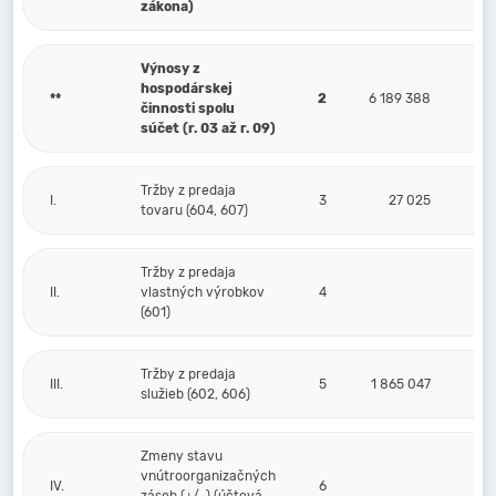
zákona)
Výnosy z
hospodárskej
**
2
6 189 388
činnosti spolu
súčet (r. 03 až r. 09)
Tržby z predaja
I.
3
27 025
tovaru (604, 607)
Tržby z predaja
II.
vlastných výrobkov
4
(601)
Tržby z predaja
III.
5
1 865 047
služieb (602, 606)
Zmeny stavu
vnútroorganizačných
IV.
6