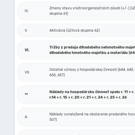
Zmeny stavu vnútroorganizačných zásob (+/-) (ú
IV.
skupina 61)
V.
Aktivácia (účtová skupina 62)
Tržby z predaja dlhodobého nehmotného maje
VI.
dlhodobého hmotného majetku a materiálu (64
Ostatné výnosy z hospodárskej činnosti (644, 645,
VII.
655, 657)
Náklady na hospodársku činnosť spolu r. 11 + r. 1
**
r.14 + r. 15 + r. 20 + r. 21 + r. 24 + r. 25 + r. 26
Náklady vynaložené na obstaranie predaného tova
A.
507)