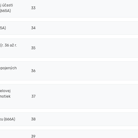
j účasti
33
(665A)
65A)
34
. 36 až r.
35
epojených
36
elovej
notiek
37
ku (666A)
38
39