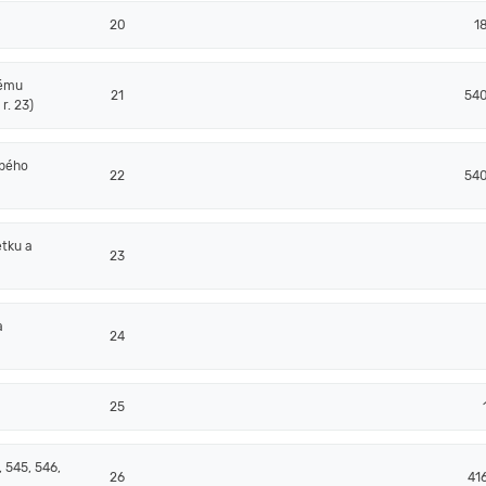
20
1
nému
21
54
r. 23)
obého
22
54
tku a
23
a
24
25
 545, 546,
26
41