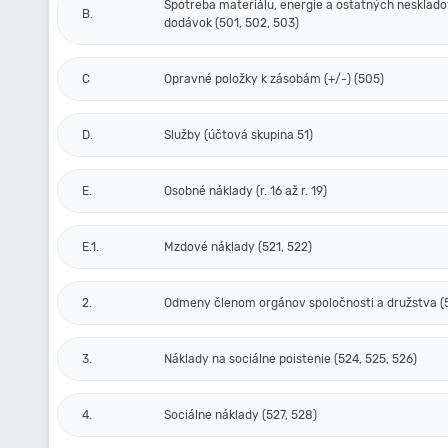
Spotreba materiálu, energie a ostatných nesklad
B.
dodávok (501, 502, 503)
C
Opravné položky k zásobám (+/-) (505)
D.
Služby (účtová skupina 51)
E.
Osobné náklady (r. 16 až r. 19)
E.1.
Mzdové náklady (521, 522)
2.
Odmeny členom orgánov spoločnosti a družstva (
3.
Náklady na sociálne poistenie (524, 525, 526)
4.
Sociálne náklady (527, 528)