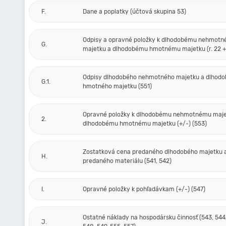
F.
Dane a poplatky (účtová skupina 53)
Odpisy a opravné položky k dlhodobému nehmot
G.
majetku a dlhodobému hmotnému majetku (r. 22 + 
Odpisy dlhodobého nehmotného majetku a dlhod
G.1.
hmotného majetku (551)
Opravné položky k dlhodobému nehmotnému maje
2.
dlhodobému hmotnému majetku (+/-) (553)
Zostatková cena predaného dlhodobého majetku 
H.
predaného materiálu (541, 542)
I.
Opravné položky k pohľadávkam (+/-) (547)
Ostatné náklady na hospodársku činnosť (543, 544,
J.