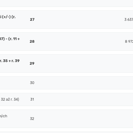
(+/-) (r.
27
3 63
7) - (r. 11 +
28
8 97
. 35 + r. 39
29
30
32 až r. 34)
31
ných
32