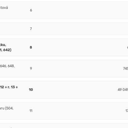
čtová
6
7
tku,
8
1, 642)
 646, 648,
9
74
2 + r. 13 +
10
49 04
ru (504,
11
1