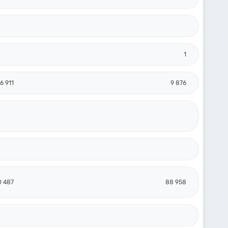
1
6 911
9 876
0 487
88 958