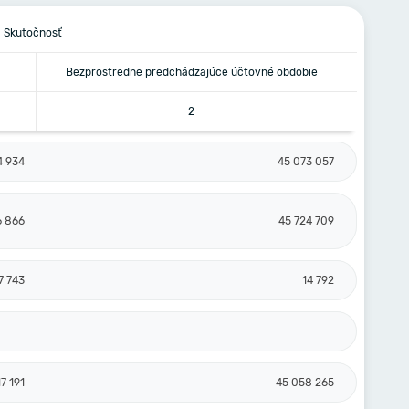
Skutočnosť
Bezprostredne predchádzajúce účtovné obdobie
2
4 934
45 073 057
6 866
45 724 709
7 743
14 792
17 191
45 058 265