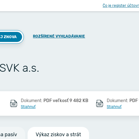
Čo je register účtov
ROZŠÍRENÉ VYHĽADÁVANIE
J ZNOVA
SVK a.s.
Dokument:
PDF veľkosť 9 482 KB
Dokument:
PDF 
Stiahnuť
Stiahnuť
na pasív
Výkaz ziskov a strát