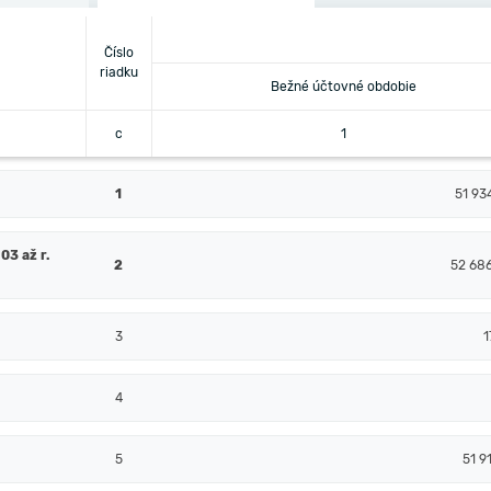
Číslo
riadku
Bežné účtovné obdobie
c
1
1
51 93
03 až r.
2
52 68
3
1
4
5
51 9