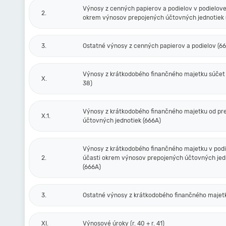
Výnosy z cenných papierov a podielov v podielove
2.
okrem výnosov prepojených účtovných jednotiek 
3.
Ostatné výnosy z cenných papierov a podielov (6
Výnosy z krátkodobého finančného majetku súčet (r
X.
38)
Výnosy z krátkodobého finančného majetku od pr
X.1.
účtovných jednotiek (666A)
Výnosy z krátkodobého finančného majetku v podi
2.
účasti okrem výnosov prepojených účtovných jed
(666A)
3.
Ostatné výnosy z krátkodobého finančného majet
XI.
Výnosové úroky (r. 40 + r. 41)