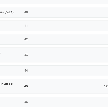
iek (662A)
40
41
42
z
43
44
r. 48 + r.
45
13
46