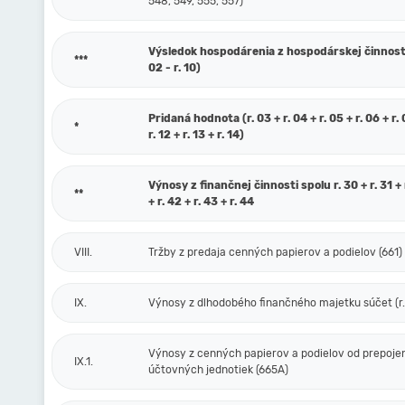
548, 549, 555, 557)
Výsledok hospodárenia z hospodárskej činnosti 
***
02 - r. 10)
Pridaná hodnota (r. 03 + r. 04 + r. 05 + r. 06 + r. 0
*
r. 12 + r. 13 + r. 14)
Výnosy z finančnej činnosti spolu r. 30 + r. 31 + r
**
+ r. 42 + r. 43 + r. 44
VIII.
Tržby z predaja cenných papierov a podielov (661)
IX.
Výnosy z dlhodobého finančného majetku súčet (r. 
Výnosy z cenných papierov a podielov od prepoje
IX.1.
účtovných jednotiek (665A)