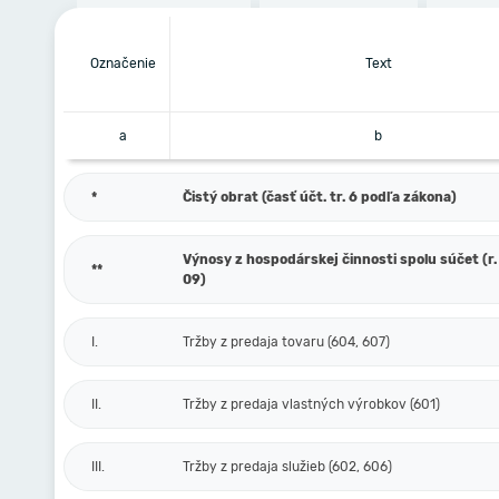
Označenie
Text
a
b
*
Čistý obrat (časť účt. tr. 6 podľa zákona)
Výnosy z hospodárskej činnosti spolu súčet (r. 
**
09)
I.
Tržby z predaja tovaru (604, 607)
II.
Tržby z predaja vlastných výrobkov (601)
III.
Tržby z predaja služieb (602, 606)