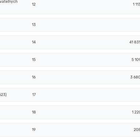
ovateľných
12
1 11
13
14
41 83
15
5 10
16
3 68
523)
17
18
1 22
19
20