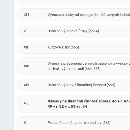
XI.1.
Výnosové úroky od prepojených účtovných jednot
2.
Ostatné výnosové úroky (662A)
XII.
Kurzové zisky (663)
Výnosy z precenenia cenných papierov a výnosy 
XIII.
derivátových operácií (664, 667)
XIV.
Ostatné výnosy z finančnej činnosti (668)
Náklady na finančnú činnosť spolu r. 46 + r. 47 + 
**.
49 + r. 52 + r. 53 + r. 54
K.
Predané cenné papiere a podiely (561)