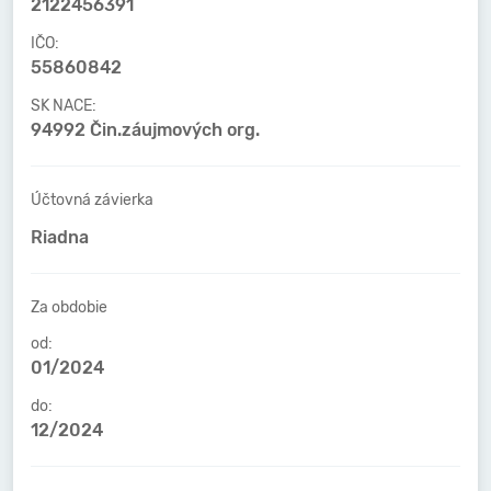
2122456391
IČO:
55860842
SK NACE:
94992 Čin.záujmových org.
Účtovná závierka
Riadna
Za obdobie
od:
01/2024
do:
12/2024