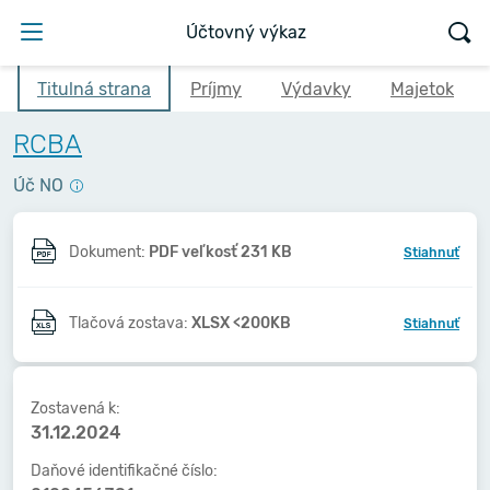
Účtovný výkaz
Titulná strana
Príjmy
Výdavky
Majetok
RCBA
Úč NO
Dokument:
PDF veľkosť 231 KB
Stiahnuť
Tlačová zostava:
XLSX <200KB
Stiahnuť
Zostavená k:
31.12.2024
Daňové identifikačné číslo: