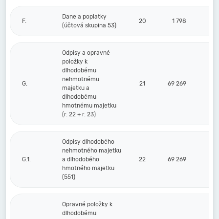
Dane a poplatky
F.
20
1 798
(účtová skupina 53)
Odpisy a opravné
položky k
dlhodobému
nehmotnému
G.
21
69 269
majetku a
dlhodobému
hmotnému majetku
(r. 22 + r. 23)
Odpisy dlhodobého
nehmotného majetku
G.1.
a dlhodobého
22
69 269
hmotného majetku
(551)
Opravné položky k
dlhodobému