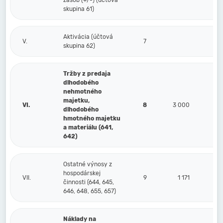
zásob (+/-) (účtová
skupina 61)
Aktivácia (účtová
V.
7
skupina 62)
Tržby z predaja
dlhodobého
nehmotného
majetku,
VI.
8
3 000
dlhodobého
hmotného majetku
a materiálu (641,
642)
Ostatné výnosy z
hospodárskej
VII.
9
1 171
činnosti (644, 645,
646, 648, 655, 657)
Náklady na