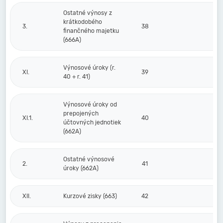
Ostatné výnosy z
krátkodobého
3.
38
finančného majetku
(666A)
Výnosové úroky (r.
XI.
39
40 + r. 41)
Výnosové úroky od
prepojených
XI.1.
40
účtovných jednotiek
(662A)
Ostatné výnosové
2.
41
úroky (662A)
XII.
Kurzové zisky (663)
42