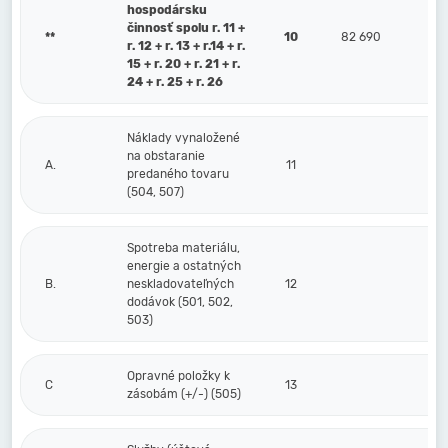
hospodársku
činnosť spolu r. 11 +
**
10
82 690
r. 12 + r. 13 + r.14 + r.
15 + r. 20 + r. 21 + r.
24 + r. 25 + r. 26
Náklady vynaložené
na obstaranie
A.
11
predaného tovaru
(504, 507)
Spotreba materiálu,
energie a ostatných
B.
neskladovateľných
12
dodávok (501, 502,
503)
Opravné položky k
C
13
zásobám (+/-) (505)