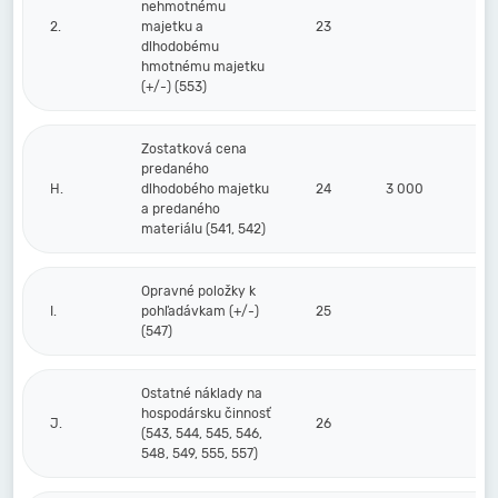
nehmotnému
2.
majetku a
23
dlhodobému
hmotnému majetku
(+/-) (553)
Zostatková cena
predaného
H.
dlhodobého majetku
24
3 000
a predaného
materiálu (541, 542)
Opravné položky k
I.
pohľadávkam (+/-)
25
(547)
Ostatné náklady na
hospodársku činnosť
J.
26
(543, 544, 545, 546,
548, 549, 555, 557)