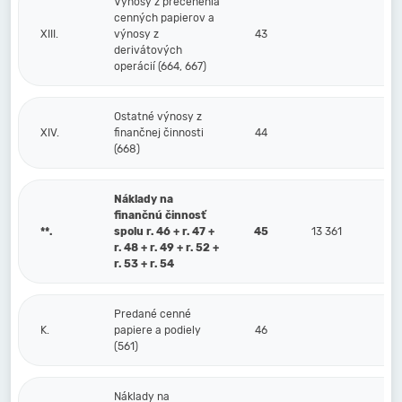
Výnosy z precenenia
cenných papierov a
XIII.
výnosy z
43
derivátových
operácií (664, 667)
Ostatné výnosy z
XIV.
finančnej činnosti
44
(668)
Náklady na
finančnú činnosť
**.
spolu r. 46 + r. 47 +
45
13 361
r. 48 + r. 49 + r. 52 +
r. 53 + r. 54
Predané cenné
K.
papiere a podiely
46
(561)
Náklady na