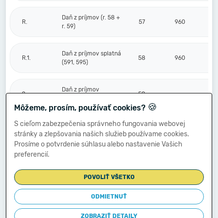
Daň z príjmov (r. 58 +
R.
57
960
r. 59)
Daň z príjmov splatná
R.1.
58
960
(591, 595)
Daň z príjmov
2.
59
odložená (+/-) (592)
🍪
Môžeme, prosím, používať cookies?
S cieľom zabezpečenia správneho fungovania webovej
Prevod podielov na
stránky a zlepšovania našich služieb používame cookies.
výsledku
S.
hospodárenia
60
Prosíme o potvrdenie súhlasu alebo nastavenie Vašich
spoločníkom (+/-
preferencií.
596)
POVOLIŤ VŠETKO
Výsledok
hospodárenia za
ODMIETNUŤ
****
účtovné obdobie po
61
-806
zdanení (+/-) (r. 56
ZOBRAZIŤ DETAILY