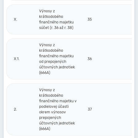
Výnosy z
krátkodobého
X.
35
finančného majetku
súčet (r. 36 až r. 38)
Výnosy z
krátkodobého
finančného majetku
X.1.
36
od prepojených
účtovných jednotiek
(666A)
Výnosy z
krátkodobého
finančného majetku v
podielovej účasti
2.
37
okrem výnosov
prepojených
účtovných jednotiek
(666A)