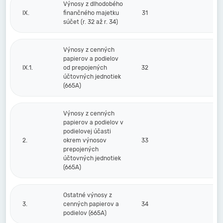
Výnosy z dlhodobého
IX.
finančného majetku
31
súčet (r. 32 až r. 34)
Výnosy z cenných
papierov a podielov
IX.1.
od prepojených
32
účtovných jednotiek
(665A)
Výnosy z cenných
papierov a podielov v
podielovej účasti
2.
okrem výnosov
33
prepojených
účtovných jednotiek
(665A)
Ostatné výnosy z
3.
cenných papierov a
34
podielov (665A)