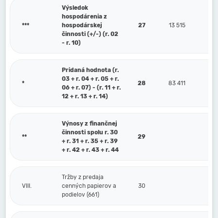
Výsledok
hospodárenia z
***
hospodárskej
27
13 515
činnosti (+/-) (r. 02
- r. 10)
Pridaná hodnota (r.
03 + r. 04 + r. 05 + r.
*
28
83 411
06 + r. 07) - (r. 11 + r.
12 + r. 13 + r. 14)
Výnosy z finančnej
činnosti spolu r. 30
**
29
+ r. 31 + r. 35 + r. 39
+ r. 42 + r. 43 + r. 44
Tržby z predaja
VIII.
cenných papierov a
30
podielov (661)