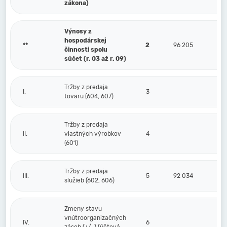
zákona)
Výnosy z
hospodárskej
**
2
96 205
činnosti spolu
súčet (r. 03 až r. 09)
Tržby z predaja
I.
3
tovaru (604, 607)
Tržby z predaja
II.
vlastných výrobkov
4
(601)
Tržby z predaja
III.
5
92 034
služieb (602, 606)
Zmeny stavu
vnútroorganizačných
IV.
6