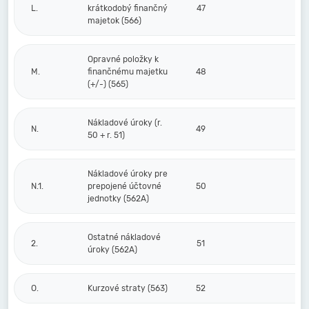
L.
krátkodobý finančný
47
majetok (566)
Opravné položky k
M.
finančnému majetku
48
(+/-) (565)
Nákladové úroky (r.
N.
49
50 + r. 51)
Nákladové úroky pre
N.1.
prepojené účtovné
50
jednotky (562A)
Ostatné nákladové
2.
51
úroky (562A)
O.
Kurzové straty (563)
52