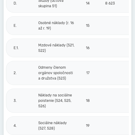
Služby (účtová
D.
14
8 623
skupina 51)
Osobné náklady (r. 16
E.
15
až r. 19)
Mzdové náklady (521,
E.1.
16
522)
Odmeny členom
2.
orgánov spoločnosti
17
a družstva (523)
Náklady na sociálne
3.
poistenie (524, 525,
18
526)
Sociálne náklady
4.
19
(527, 528)