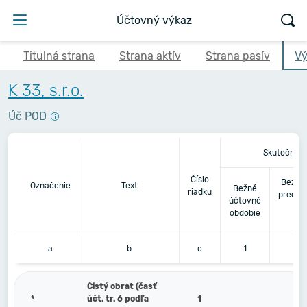
Účtovný výkaz
Titulná strana
Strana aktív
Strana pasív
Vý
K 33, s.r.o.
Úč POD
Skutočnosť
Číslo
Bezpr
Označenie
Text
Bežné
riadku
predch
účtovné
úč
obdobie
ob
a
b
c
1
Čistý obrat (časť
*
účt. tr. 6 podľa
1