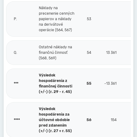
Náklady na
precenenie cenných
P.
papierov a náklady
53
na derivátové
operácie (564, 567)
Ostatné náklady na
Q.
finančnú činnosť
54
13 361
(568, 569)
Výsledok
hospodárenia z
***
55
-13 361
finančnej činnosti
(+/-) (r. 29 - r. 45)
Výsledok
hospodárenia za
****
účtovné obdobie
56
154
pred zdanením
(+/-) (r. 27 + r. 55)