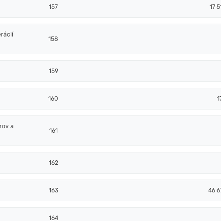
157
17 5
rácií
158
159
160
1
rov a
161
162
163
46 6
164