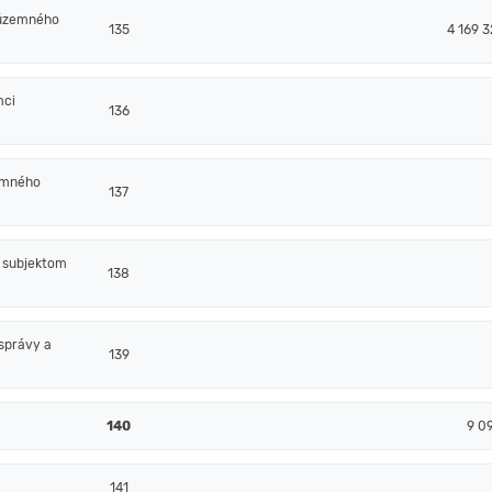
 územného
135
4 169 3
mci
136
emného
137
m subjektom
138
správy a
139
140
9 0
141