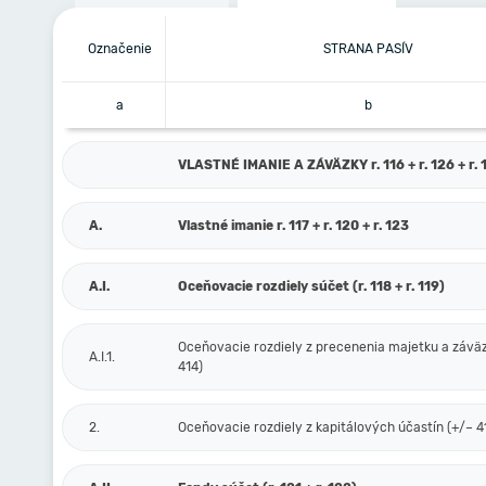
Označenie
STRANA PASÍV
a
b
VLASTNÉ IMANIE A ZÁVÄZKY r. 116 + r. 126 + r. 1
A.
Vlastné imanie r. 117 + r. 120 + r. 123
A.I.
Oceňovacie rozdiely súčet (r. 118 + r. 119)
Oceňovacie rozdiely z precenenia majetku a závä
A.I.1.
414)
2.
Oceňovacie rozdiely z kapitálových účastín (+/– 4