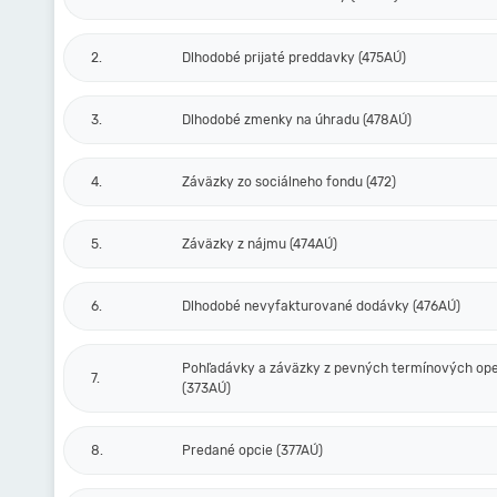
2.
Dlhodobé prijaté preddavky (475AÚ)
3.
Dlhodobé zmenky na úhradu (478AÚ)
4.
Záväzky zo sociálneho fondu (472)
5.
Záväzky z nájmu (474AÚ)
6.
Dlhodobé nevyfakturované dodávky (476AÚ)
Pohľadávky a záväzky z pevných termínových ope
7.
(373AÚ)
8.
Predané opcie (377AÚ)