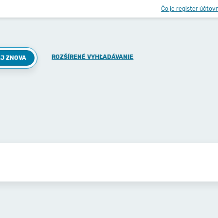
Čo je register účtov
ROZŠÍRENÉ VYHĽADÁVANIE
J ZNOVA