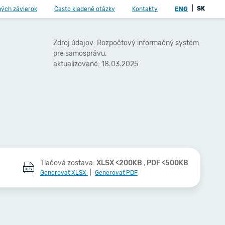
|
SK
ných závierok
Často kladené otázky
Kontakty
ENG
Zdroj údajov: Rozpočtový informačný systém
pre samosprávu,
aktualizované: 18.03.2025
Tlačová zostava:
XLSX <200KB
,
PDF <500KB
Generovať XLSX
|
Generovať PDF