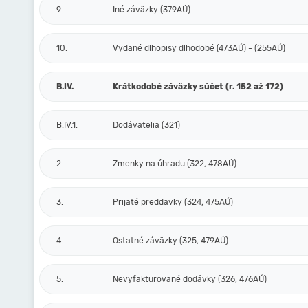
9.
Iné záväzky (379AÚ)
10.
Vydané dlhopisy dlhodobé (473AÚ) - (255AÚ)
B.IV.
Krátkodobé záväzky súčet (r. 152 až 172)
B.IV.1.
Dodávatelia (321)
2.
Zmenky na úhradu (322, 478AÚ)
3.
Prijaté preddavky (324, 475AÚ)
4.
Ostatné záväzky (325, 479AÚ)
5.
Nevyfakturované dodávky (326, 476AÚ)