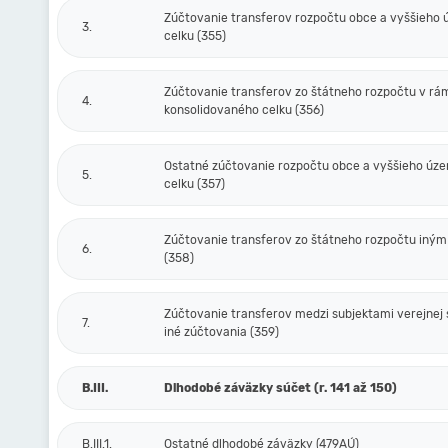
Zúčtovanie transferov rozpočtu obce a vyššieho
3.
celku (355)
Zúčtovanie transferov zo štátneho rozpočtu v rá
4.
konsolidovaného celku (356)
Ostatné zúčtovanie rozpočtu obce a vyššieho úz
5.
celku (357)
Zúčtovanie transferov zo štátneho rozpočtu iný
6.
(358)
Zúčtovanie transferov medzi subjektami verejnej 
7.
iné zúčtovania (359)
B.III.
Dlhodobé záväzky súčet (r. 141 až 150)
B.III.1.
Ostatné dlhodobé záväzky (479AÚ)