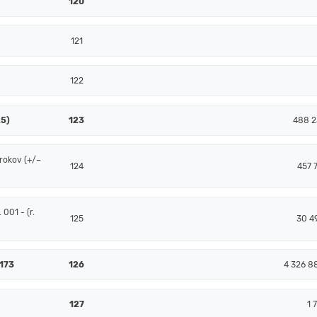
120
121
122
25)
123
488 2
rokov (+/–
124
457 7
001 - (r.
125
30 4
 173
126
4 326 8
127
1 