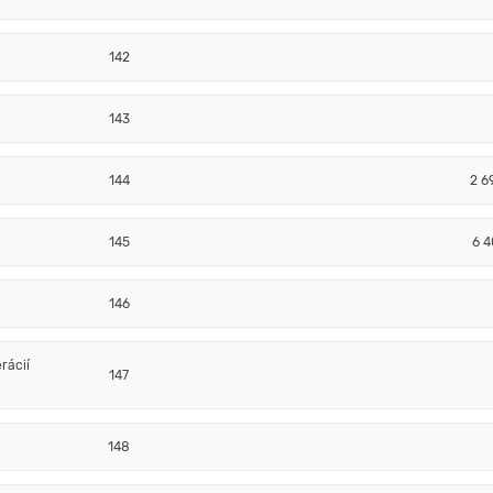
142
143
144
2 6
145
6 4
146
rácií
147
148