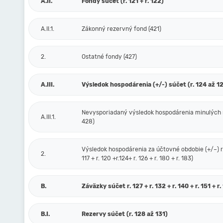
A.II.
Fondy súčet (r. 121 + r. 122)
A.II.1.
Zákonný rezervný fond (421)
2.
Ostatné fondy (427)
A.III.
Výsledok hospodárenia (+/-) súčet (r. 124 až 1
Nevysporiadaný výsledok hospodárenia minulých 
A.III.1.
428)
Výsledok hospodárenia za účtovné obdobie (+/–) r. 
2.
117 + r. 120 +r.124+ r. 126 + r. 180 + r. 183)
B.
Záväzky súčet r. 127 + r. 132 + r. 140 + r. 151 + r.
B.I.
Rezervy súčet (r. 128 až 131)