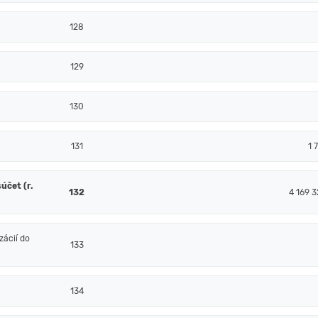
128
129
130
131
1 
účet (r.
132
4 169 3
ácií do
133
134