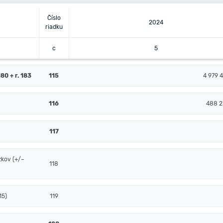
Číslo
2024
riadku
c
5
80 + r. 183
115
4 979 4
116
488 2
117
zkov (+/–
118
15)
119