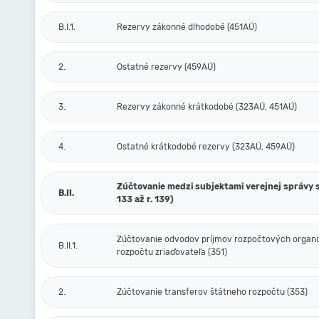
B.I.1.
Rezervy zákonné dlhodobé (451AÚ)
2.
Ostatné rezervy (459AÚ)
3.
Rezervy zákonné krátkodobé (323AÚ, 451AÚ)
4.
Ostatné krátkodobé rezervy (323AÚ, 459AÚ)
Zúčtovanie medzi subjektami verejnej správy s
B.II.
133 až r. 139)
Zúčtovanie odvodov príjmov rozpočtových organiz
B.II.1.
rozpočtu zriaďovateľa (351)
2.
Zúčtovanie transferov štátneho rozpočtu (353)