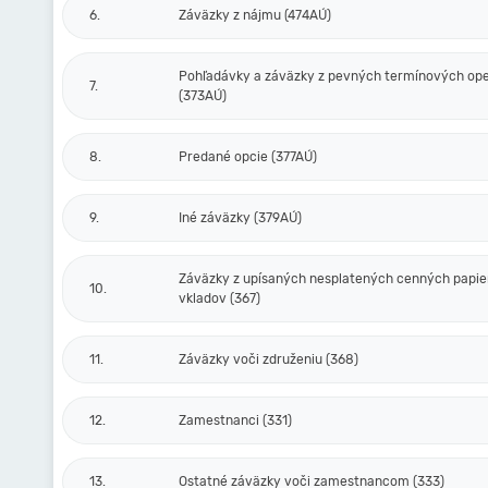
6.
Záväzky z nájmu (474AÚ)
Pohľadávky a záväzky z pevných termínových ope
7.
(373AÚ)
8.
Predané opcie (377AÚ)
9.
Iné záväzky (379AÚ)
Záväzky z upísaných nesplatených cenných papie
10.
vkladov (367)
11.
Záväzky voči združeniu (368)
12.
Zamestnanci (331)
13.
Ostatné záväzky voči zamestnancom (333)