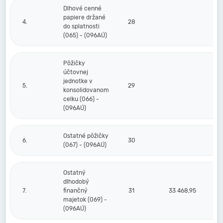
Dlhové cenné
papiere držané
4.
28
do splatnosti
(065) - (096AÚ)
Pôžičky
účtovnej
jednotke v
5.
29
konsolidovanom
celku (066) -
(096AÚ)
Ostatné pôžičky
6.
30
(067) - (096AÚ)
Ostatný
dlhodobý
7.
finančný
31
33 468,95
majetok (069) -
(096AÚ)