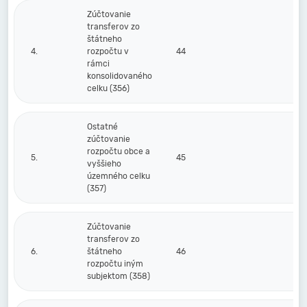
Zúčtovanie
transferov zo
štátneho
4.
rozpočtu v
44
rámci
konsolidovaného
celku (356)
Ostatné
zúčtovanie
rozpočtu obce a
5.
45
vyššieho
územného celku
(357)
Zúčtovanie
transferov zo
6.
štátneho
46
rozpočtu iným
subjektom (358)