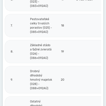
(023) -
(083+092AÚ)
Pestovateľské
celky trvalých
7.
18
porastov (025) -
(085+092AÚ)
Základné stádo
a ťažné zvieratá
8.
19
(026) -
(086+092AÚ)
Drobný
dlhodobý
9.
hmotný majetok
20
(028) -
(088+092AÚ)
Ostatný
dlhodobý