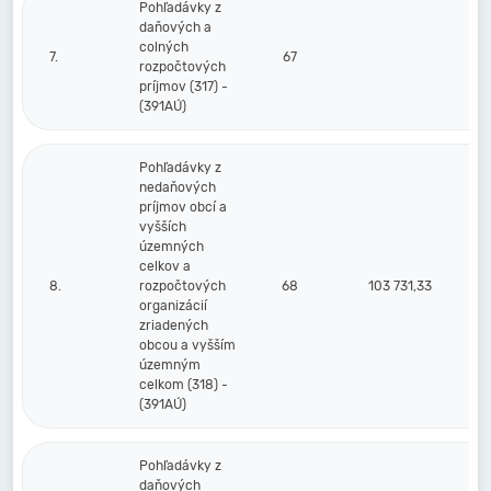
Pohľadávky z
daňových a
colných
7.
67
rozpočtových
príjmov (317) -
(391AÚ)
Pohľadávky z
nedaňových
príjmov obcí a
vyšších
územných
celkov a
8.
rozpočtových
68
103 731,33
organizácií
zriadených
obcou a vyšším
územným
celkom (318) -
(391AÚ)
Pohľadávky z
daňových