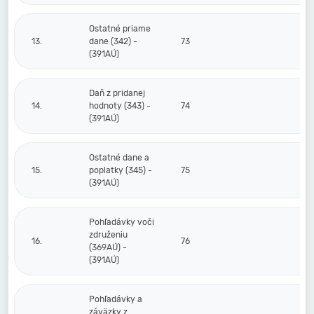
Ostatné priame
13.
dane (342) -
73
(391AÚ)
Daň z pridanej
14.
hodnoty (343) -
74
(391AÚ)
Ostatné dane a
15.
poplatky (345) -
75
(391AÚ)
Pohľadávky voči
združeniu
16.
76
(369AÚ) -
(391AÚ)
Pohľadávky a
záväzky z