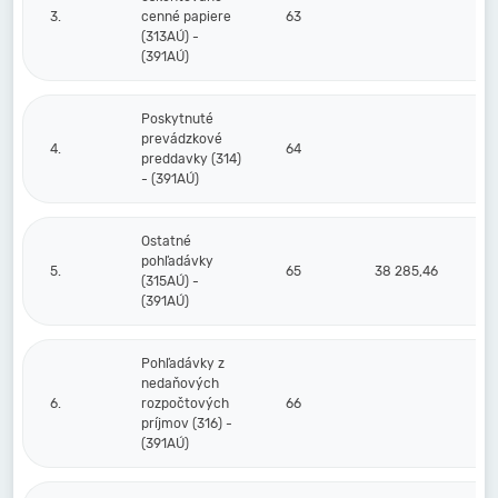
3.
cenné papiere
63
(313AÚ) -
(391AÚ)
Poskytnuté
prevádzkové
4.
64
preddavky (314)
- (391AÚ)
Ostatné
pohľadávky
5.
65
38 285,46
(315AÚ) -
(391AÚ)
Pohľadávky z
nedaňových
6.
rozpočtových
66
príjmov (316) -
(391AÚ)