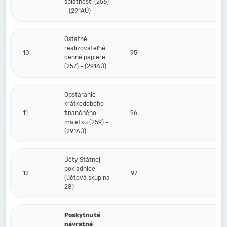
splatnosti (256)
- (291AÚ)
Ostatné
realizovateľné
10.
95
cenné papiere
(257) - (291AÚ)
Obstaranie
krátkodobého
11.
finančného
96
majetku (259) -
(291AÚ)
Účty Štátnej
pokladnice
12.
97
(účtová skupina
28)
Poskytnuté
návratné