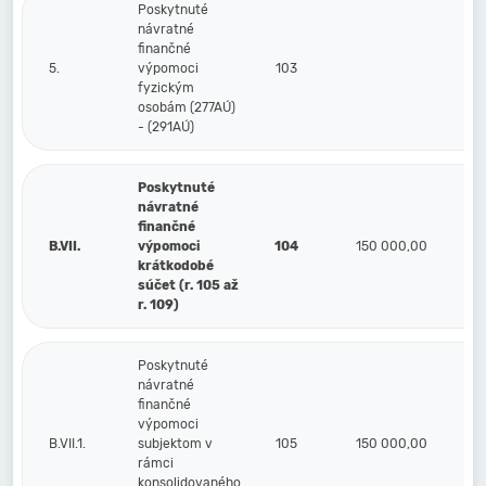
Poskytnuté
návratné
finančné
5.
výpomoci
103
fyzickým
osobám (277AÚ)
- (291AÚ)
Poskytnuté
návratné
finančné
B.VII.
výpomoci
104
150 000,00
krátkodobé
súčet (r. 105 až
r. 109)
Poskytnuté
návratné
finančné
výpomoci
B.VII.1.
subjektom v
105
150 000,00
rámci
konsolidovaného