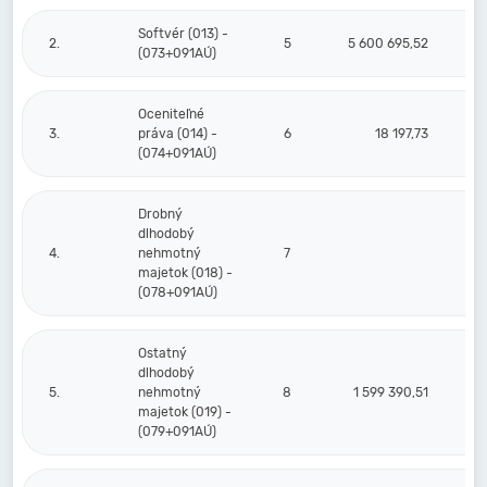
Softvér (013) -
2.
5
5 600 695,52
5 
(073+091AÚ)
Oceniteľné
3.
práva (014) -
6
18 197,73
(074+091AÚ)
Drobný
dlhodobý
4.
nehmotný
7
majetok (018) -
(078+091AÚ)
Ostatný
dlhodobý
5.
nehmotný
8
1 599 390,51
1
majetok (019) -
(079+091AÚ)