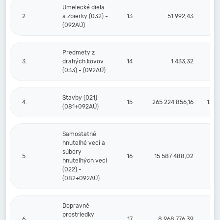
Umelecké diela
2.
a zbierky (032) -
13
51 992,43
(092AÚ)
Predmety z
3.
drahých kovov
14
1 433,32
(033) - (092AÚ)
Stavby (021) -
4.
15
265 224 856,16
120 
(081+092AÚ)
Samostatné
hnuteľné veci a
súbory
5.
16
15 587 488,02
13 
hnuteľných vecí
(022) -
(082+092AÚ)
Dopravné
prostriedky
6.
17
8 968 776,39
8 