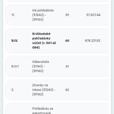
Iné pohľadávky
11.
(378AÚ) -
59
57 807,44
(391AÚ)
Krátkodobé
pohľadávky
B.IV.
60
878 231,92
súčet (r. 061 až
084)
Odberatelia
B.IV.1
(311AÚ) -
61
(391AÚ)
Zmenky na
2.
inkaso (312AÚ) -
62
(391AÚ)
Pohľadávky za
eskontované