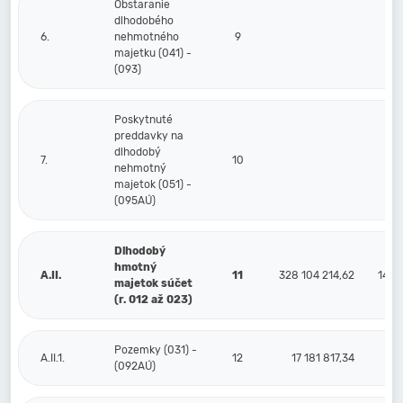
Obstaranie
dlhodobého
6.
nehmotného
9
majetku (041) -
(093)
Poskytnuté
preddavky na
dlhodobý
7.
10
nehmotný
majetok (051) -
(095AÚ)
Dlhodobý
hmotný
A.II.
11
328 104 214,62
143 
majetok súčet
(r. 012 až 023)
Pozemky (031) -
A.II.1.
12
17 181 817,34
(092AÚ)