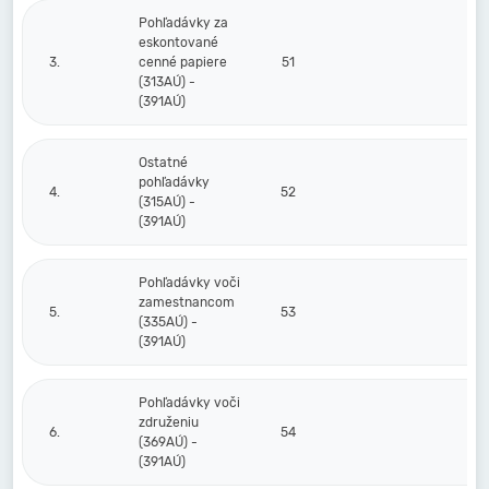
Pohľadávky za
eskontované
3.
cenné papiere
51
(313AÚ) -
(391AÚ)
Ostatné
pohľadávky
4.
52
(315AÚ) -
(391AÚ)
Pohľadávky voči
zamestnancom
5.
53
(335AÚ) -
(391AÚ)
Pohľadávky voči
združeniu
6.
54
(369AÚ) -
(391AÚ)