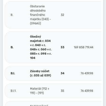
Obstaranie
dlhodobého
8.
finančného
32
majetku (043) -
(096AÚ)
Obežný
majetok r. 034
+ r. 040 + r.
B.
33
169 858 719,44
048+ r. 060 + r.
085+ r. 098 + r.
104
Zásoby súčet
B.I.
34
76 439,98
(r. 035 až 039)
Materiál (112 +
B.I.1.
35
76 439,98
119) - (191)