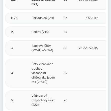
097)
B.V.1.
Pokladnica (211)
86
1 656,09
2.
Ceniny (213)
87
Bankové účty
3.
88
25 791 726,06
(221AÚ +/- 261)
Účty v bankách
s dobou
4.
viazanosti
89
dlhšou ako jeden
rok (221AÚ)
Výdavkový
5.
rozpočtový účet
90
(222)