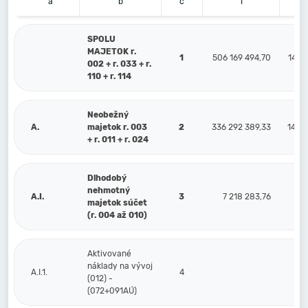
a
b
c
1
SPOLU
MAJETOK r.
1
506 169 494,70
149 
002 + r. 033 + r.
110 + r. 114
Neobežný
A.
majetok r. 003
2
336 292 389,33
149 
+ r. 011 + r. 024
Dlhodobý
nehmotný
A.I.
3
7 218 283,76
6 
majetok súčet
(r. 004 až 010)
Aktivované
náklady na vývoj
A.I.1.
4
(012) -
(072+091AÚ)