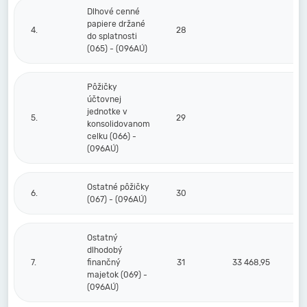
Dlhové cenné
papiere držané
4.
28
do splatnosti
(065) - (096AÚ)
Pôžičky
účtovnej
jednotke v
5.
29
konsolidovanom
celku (066) -
(096AÚ)
Ostatné pôžičky
6.
30
(067) - (096AÚ)
Ostatný
dlhodobý
7.
finančný
31
33 468,95
majetok (069) -
(096AÚ)