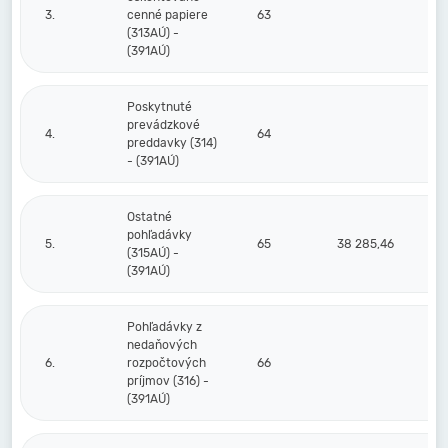
3.
cenné papiere
63
(313AÚ) -
(391AÚ)
Poskytnuté
prevádzkové
4.
64
preddavky (314)
- (391AÚ)
Ostatné
pohľadávky
5.
65
38 285,46
(315AÚ) -
(391AÚ)
Pohľadávky z
nedaňových
6.
rozpočtových
66
príjmov (316) -
(391AÚ)