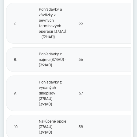
Pohľadávky a
záväzky z
pevných
7.
55
termínových
operácií (373AÚ)
- (391AÚ)
Pohľadávky z
8.
nájmu (374AÚ) -
56
(391AÚ)
Pohľadávky z
vydaných
9.
dlhopisov
57
(375AÚ) -
(391AÚ)
Nakúpené opcie
10
(376AÚ) -
58
(391AÚ)