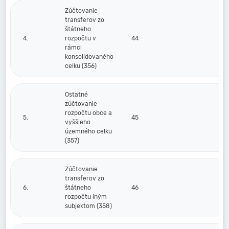
Zúčtovanie
transferov zo
štátneho
4.
rozpočtu v
44
rámci
konsolidovaného
celku (356)
Ostatné
zúčtovanie
rozpočtu obce a
5.
45
vyššieho
územného celku
(357)
Zúčtovanie
transferov zo
6.
štátneho
46
rozpočtu iným
subjektom (358)