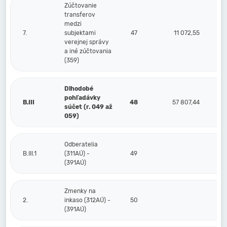
Zúčtovanie
transferov
medzi
7.
subjektami
47
11 072,55
verejnej správy
a iné zúčtovania
(359)
Dlhodobé
pohľadávky
B.III
48
57 807,44
súčet (r. 049 až
059)
Odberatelia
B.III.1
(311AÚ) -
49
(391AÚ)
Zmenky na
2.
inkaso (312AÚ) -
50
(391AÚ)