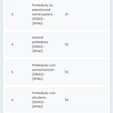
Pohľadávky za
eskontované
3.
cenné papiere
51
(313AÚ) -
(391AÚ)
Ostatné
pohľadávky
4.
52
(315AÚ) -
(391AÚ)
Pohľadávky voči
zamestnancom
5.
53
(335AÚ) -
(391AÚ)
Pohľadávky voči
združeniu
6.
54
(369AÚ) -
(391AÚ)