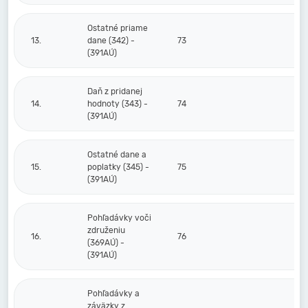
Ostatné priame
13.
dane (342) -
73
(391AÚ)
Daň z pridanej
14.
hodnoty (343) -
74
(391AÚ)
Ostatné dane a
15.
poplatky (345) -
75
(391AÚ)
Pohľadávky voči
združeniu
16.
76
(369AÚ) -
(391AÚ)
Pohľadávky a
záväzky z