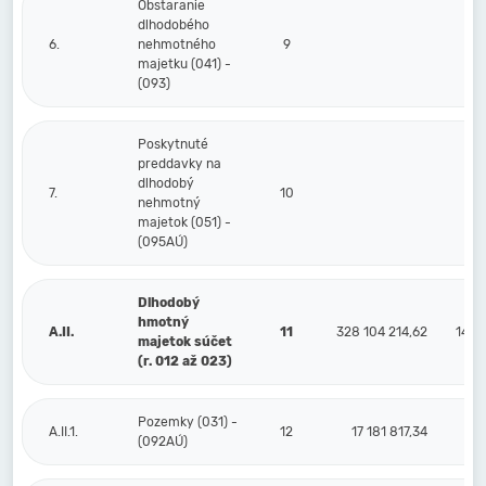
Obstaranie
dlhodobého
6.
nehmotného
9
majetku (041) -
(093)
Poskytnuté
preddavky na
dlhodobý
7.
10
nehmotný
majetok (051) -
(095AÚ)
Dlhodobý
hmotný
A.II.
11
328 104 214,62
143 
majetok súčet
(r. 012 až 023)
Pozemky (031) -
A.II.1.
12
17 181 817,34
(092AÚ)