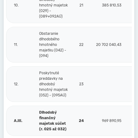
10.
hmotný majetok
21
385 810,53
(029) -
(089+092AÚ)
Obstaranie
dlhodobého
11.
hmotného
22
20 702 040,43
majetku (042) -
(094)
Poskytnuté
preddavky na
12.
dlhodobý
23
hmotný majetok
(052) - (095AÚ)
Dlhodobý
finančný
A.III.
24
969 890,95
majetok súčet
(r. 025 až 032)