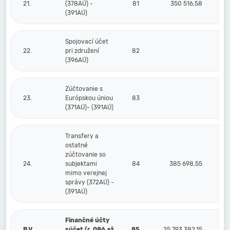
21.
(378AÚ) -
81
350 516,58
(391AÚ)
Spojovací účet
22.
pri združení
82
(396AÚ)
Zúčtovanie s
23.
Európskou úniou
83
(371AÚ)- (391AÚ)
Transfery a
ostatné
zúčtovanie so
24.
subjektami
84
385 698,55
mimo verejnej
správy (372AÚ) -
(391AÚ)
Finančné účty
B.V.
súčet (r. 086 až
85
25 793 382,15