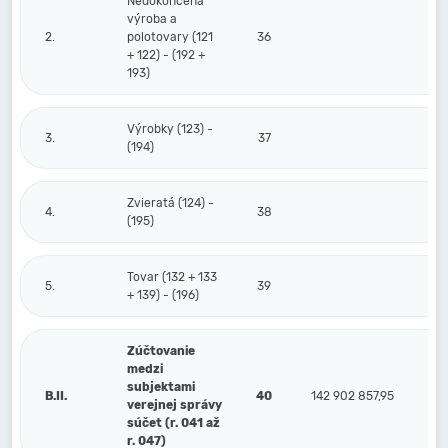
Nedokončená
výroba a
2.
polotovary (121
36
+ 122) - (192 +
193)
Výrobky (123) -
3.
37
(194)
Zvieratá (124) -
4.
38
(195)
Tovar (132 + 133
5.
39
+ 139) - (196)
Zúčtovanie
medzi
subjektami
B.II.
40
142 902 857,95
verejnej správy
súčet (r. 041 až
r. 047)