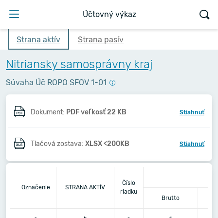
Účtovný výkaz
Strana aktív
Strana pasív
Nitriansky samosprávny kraj
Súvaha Úč ROPO SFOV 1-01
Dokument:
PDF veľkosť 22 KB
Stiahnuť
Tlačová zostava:
XLSX <200KB
Stiahnuť
Číslo
Označenie
STRANA AKTÍV
riadku
Brutto
K