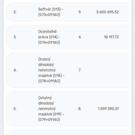
Softvér (013) -
2.
5
5 600 695,52
5 
(073+091AÚ)
Oceniteľné
3.
práva (014) -
6
18 197,73
(074+091AÚ)
Drobný
dlhodobý
4.
nehmotný
7
majetok (018) -
(078+091AÚ)
Ostatný
dlhodobý
5.
nehmotný
8
1 599 390,51
1
majetok (019) -
(079+091AÚ)