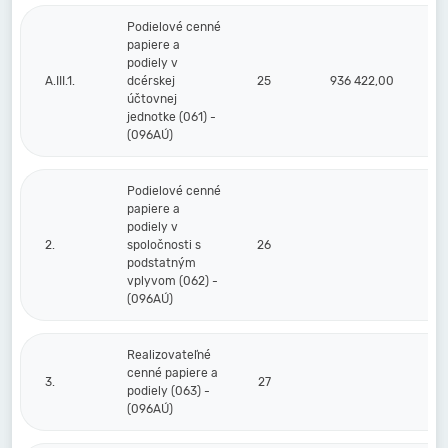
Podielové cenné
papiere a
podiely v
A.III.1.
dcérskej
25
936 422,00
účtovnej
jednotke (061) -
(096AÚ)
Podielové cenné
papiere a
podiely v
2.
spoločnosti s
26
podstatným
vplyvom (062) -
(096AÚ)
Realizovateľné
cenné papiere a
3.
27
podiely (063) -
(096AÚ)