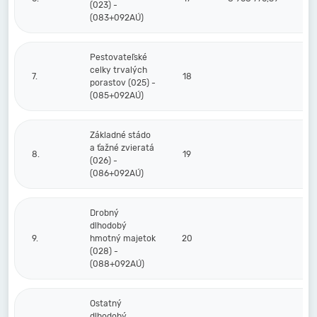
(023) -
(083+092AÚ)
Pestovateľské
celky trvalých
7.
18
porastov (025) -
(085+092AÚ)
Základné stádo
a ťažné zvieratá
8.
19
(026) -
(086+092AÚ)
Drobný
dlhodobý
9.
hmotný majetok
20
(028) -
(088+092AÚ)
Ostatný
dlhodobý