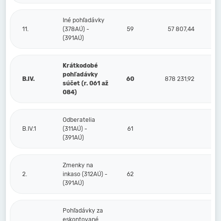
Iné pohľadávky
11.
(378AÚ) -
59
57 807,44
(391AÚ)
Krátkodobé
pohľadávky
B.IV.
60
878 231,92
súčet (r. 061 až
084)
Odberatelia
B.IV.1
(311AÚ) -
61
(391AÚ)
Zmenky na
2.
inkaso (312AÚ) -
62
(391AÚ)
Pohľadávky za
eskontované