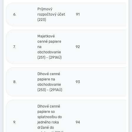
Príjmový
6.
rozpočtový účet
91
(223)
Majetkové
cenné papiere
7.
na
92
obchodovanie
(251) - (291AÚ)
Dlhové cenné
papiere na
8.
93
obchodovanie
(253) - (291AÚ)
Dlhové cenné
papiere so
splatnosťou do
9.
jedného roka
94
držané do