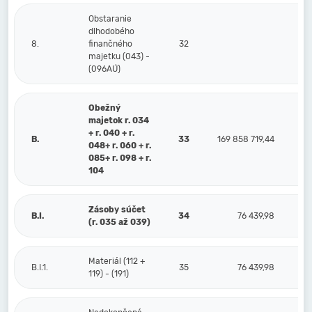
Obstaranie
dlhodobého
8.
finančného
32
majetku (043) -
(096AÚ)
Obežný
majetok r. 034
+ r. 040 + r.
B.
33
169 858 719,44
048+ r. 060 + r.
085+ r. 098 + r.
104
Zásoby súčet
B.I.
34
76 439,98
(r. 035 až 039)
Materiál (112 +
B.I.1.
35
76 439,98
119) - (191)