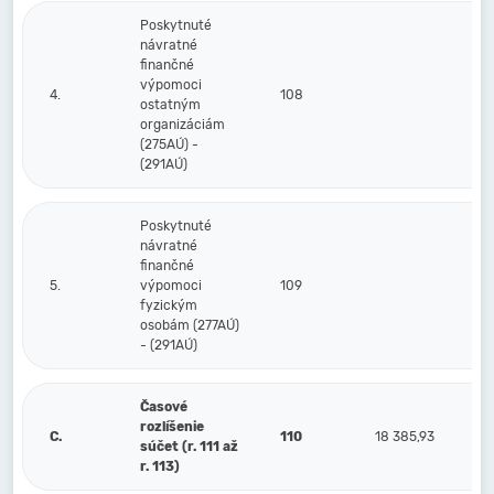
Poskytnuté
návratné
finančné
výpomoci
4.
108
ostatným
organizáciám
(275AÚ) -
(291AÚ)
Poskytnuté
návratné
finančné
5.
výpomoci
109
fyzickým
osobám (277AÚ)
- (291AÚ)
Časové
rozlíšenie
C.
110
18 385,93
súčet (r. 111 až
r. 113)