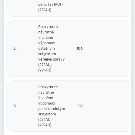
celku (271AÚ) -
(291AÚ)
Poskytnuté
návratné
finančné
výpomoci
2.
ostatným
106
subjektom
verejnej správy
(272AÚ) -
(291AÚ)
Poskytnuté
návratné
finančné
výpomoci
3.
107
podnikateľským
subjektom
(274AÚ) -
(291AÚ)