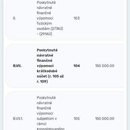
Poskytnuté
návratné
finančné
5.
výpomoci
103
fyzickým
osobám (277AÚ)
- (291AÚ)
Poskytnuté
návratné
finančné
B.VII.
výpomoci
104
150 000,00
krátkodobé
súčet (r. 105 až
r. 109)
Poskytnuté
návratné
finančné
výpomoci
B.VII.1.
subjektom v
105
150 000,00
rámci
konsolidovaného