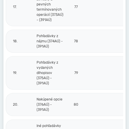
pevných
17.
77
termínovaných
operácií (373AÚ)
- (391AÚ)
Pohľadávky z
18.
nájmu (374AÚ) -
78
(391AÚ)
Pohľadávky z
vydaných
19.
dlhopisov
79
(375AÚ) -
(391AÚ)
Nakúpené opcie
20.
(376AÚ) -
80
(391AÚ)
Iné pohľadávky