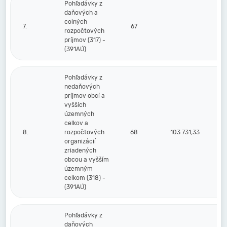
Pohľadávky z
daňových a
colných
7.
67
rozpočtových
príjmov (317) -
(391AÚ)
Pohľadávky z
nedaňových
príjmov obcí a
vyšších
územných
celkov a
8.
rozpočtových
68
103 731,33
organizácií
zriadených
obcou a vyšším
územným
celkom (318) -
(391AÚ)
Pohľadávky z
daňových