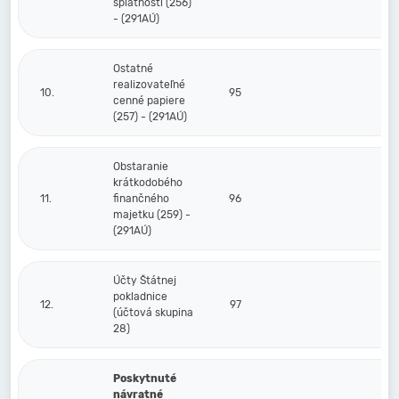
splatnosti (256)
- (291AÚ)
Ostatné
realizovateľné
10.
95
cenné papiere
(257) - (291AÚ)
Obstaranie
krátkodobého
11.
finančného
96
majetku (259) -
(291AÚ)
Účty Štátnej
pokladnice
12.
97
(účtová skupina
28)
Poskytnuté
návratné