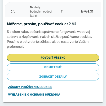
Náklady
C.1.
budúcich období
111
16 968,37
(381)
🍪
Môžeme, prosím, používať cookies?
Komplexné
S cieľom zabezpečenia správneho fungovania webovej
náklady
2.
112
stránky a zlepšovania našich služieb používame cookies.
budúcich období
Prosíme o potvrdenie súhlasu alebo nastavenie Vašich
(382)
preferencií.
Príjmy budúcich
3.
113
1 417,56
POVOLIŤ VŠETKO
období (385)
ODMIETNUŤ
Vzťahy k účtom
ZOBRAZIŤ DETAILY
klientov
Štátnej
D.
114
pokladnice
ZÁSADY POUŽÍVANIA COOKIES
(účtová
skupina 20)
VYHLÁSENIE O OCHRANE SÚKROMIA