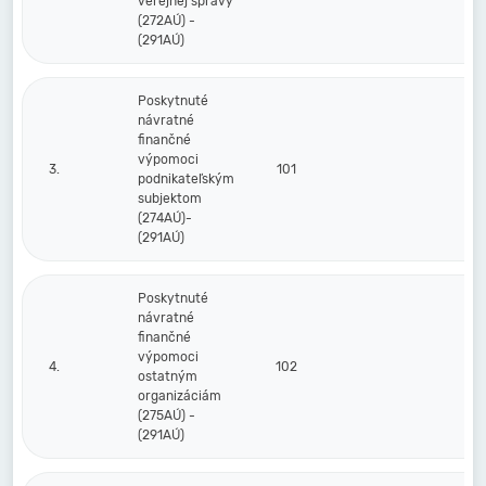
verejnej správy
(272AÚ) -
(291AÚ)
Poskytnuté
návratné
finančné
výpomoci
3.
101
podnikateľským
subjektom
(274AÚ)-
(291AÚ)
Poskytnuté
návratné
finančné
výpomoci
4.
102
ostatným
organizáciám
(275AÚ) -
(291AÚ)