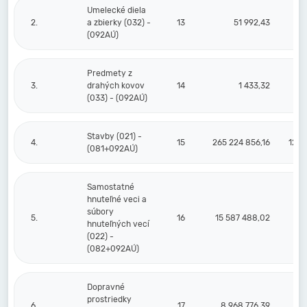
Umelecké diela
2.
a zbierky (032) -
13
51 992,43
(092AÚ)
Predmety z
3.
drahých kovov
14
1 433,32
(033) - (092AÚ)
Stavby (021) -
4.
15
265 224 856,16
120 
(081+092AÚ)
Samostatné
hnuteľné veci a
súbory
5.
16
15 587 488,02
13 
hnuteľných vecí
(022) -
(082+092AÚ)
Dopravné
prostriedky
6.
17
8 968 776,39
8 