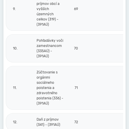
príjmov obcí a
9.
vyšších
69
územných
celkov (319) -
(391AÚ)
Pohľadávky voči
zamestnancom
10.
70
(335AÚ) -
(391AÚ)
Zúčtovanie s
orgánmi
sociálneho
11.
poistenia a
71
zdravotného
poistenia (336) -
(391AÚ)
Daň z príjmov
12.
72
(341) - (391AÚ)