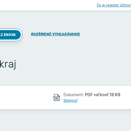
Čo je register účtov
ROZŠÍRENÉ VYHĽADÁVANIE
J ZNOVA
kraj
Dokument:
PDF veľkosť 18 KB
Stiahnuť