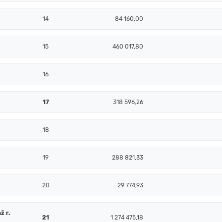
14
84 160,00
15
460 017,80
16
17
318 596,26
18
19
288 821,33
20
29 774,93
ž r.
21
1 274 475,18