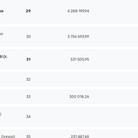
j
ho
29
4 288 199,94
ho
30
3 756 693,99
 (r.
31
531 505,95
32
33
300 018,26
j
34
 činnosti
35
231 487,69