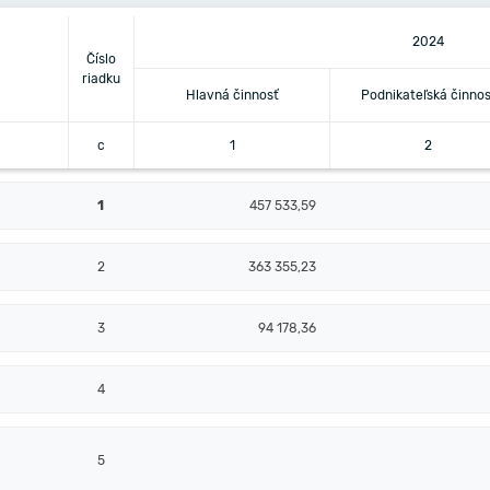
2024
Číslo
riadku
Hlavná činnosť
Podnikateľská činnos
c
1
2
1
457 533,59
2
363 355,23
3
94 178,36
4
5