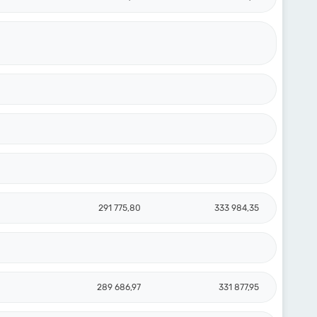
291 775,80
333 984,35
289 686,97
331 877,95