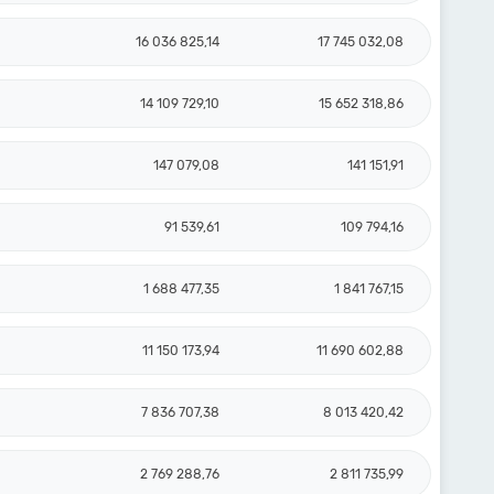
16 036 825,14
17 745 032,08
14 109 729,10
15 652 318,86
147 079,08
141 151,91
91 539,61
109 794,16
1 688 477,35
1 841 767,15
11 150 173,94
11 690 602,88
7 836 707,38
8 013 420,42
2 769 288,76
2 811 735,99