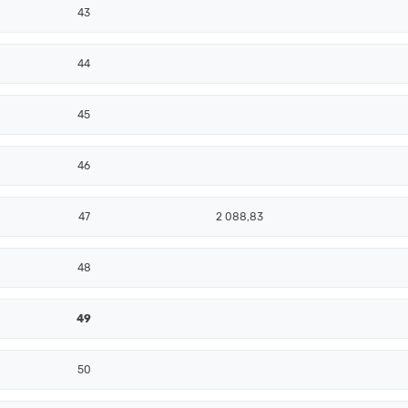
43
44
45
46
47
2 088,83
48
49
50