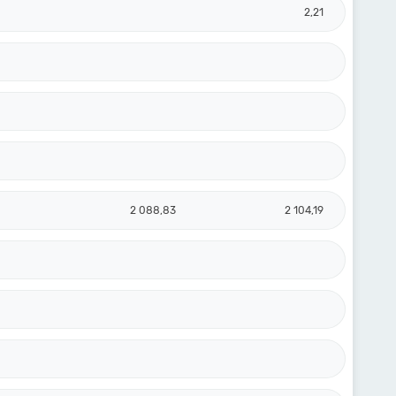
2,21
2 088,83
2 104,19