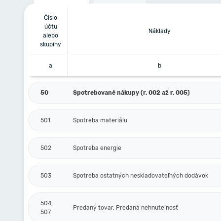
Číslo
účtu
Náklady
alebo
skupiny
a
b
50
Spotrebované nákupy (r. 002 až r. 005)
501
Spotreba materiálu
502
Spotreba energie
503
Spotreba ostatných neskladovateľných dodávok
504,
Predaný tovar, Predaná nehnuteľnosť
507