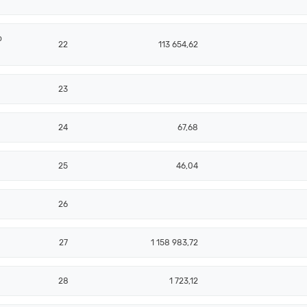
o
22
113 654,62
23
24
67,68
25
46,04
26
27
1 158 983,72
28
1 723,12