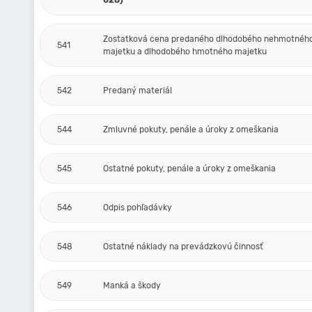
028)
Zostatková cena predaného dlhodobého nehmotnéh
541
majetku a dlhodobého hmotného majetku
542
Predaný materiál
544
Zmluvné pokuty, penále a úroky z omeškania
545
Ostatné pokuty, penále a úroky z omeškania
546
Odpis pohľadávky
548
Ostatné náklady na prevádzkovú činnosť
549
Manká a škody