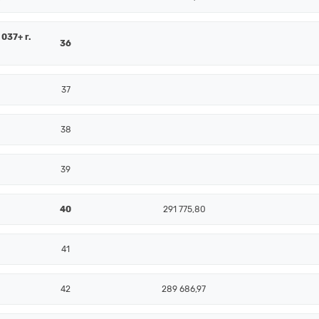
 037+ r.
36
37
38
39
40
291 775,80
41
42
289 686,97