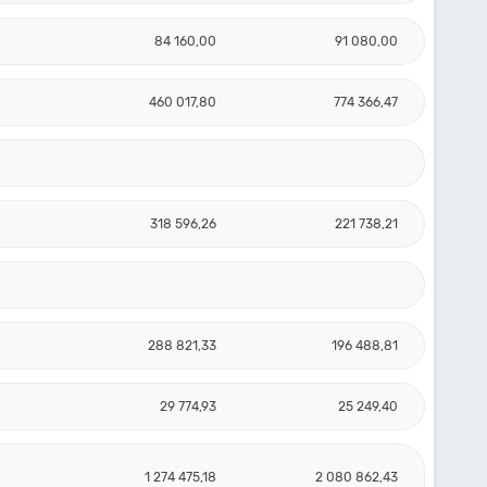
84 160,00
91 080,00
460 017,80
774 366,47
318 596,26
221 738,21
288 821,33
196 488,81
29 774,93
25 249,40
1 274 475,18
2 080 862,43