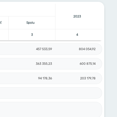
2023
ť
Spolu
3
4
457 533,59
804 054,92
363 355,23
600 875,14
94 178,36
203 179,78