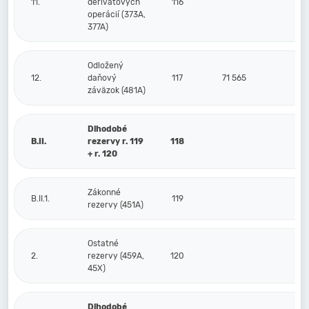
11.
derivátových
116
operácií (373A,
377A)
Odložený
12.
daňový
117
71 565
7
záväzok (481A)
Dlhodobé
B.II.
rezervy r. 119
118
+ r. 120
Zákonné
B.II.1.
119
rezervy (451A)
Ostatné
2.
rezervy (459A,
120
45X)
Dlhodobé