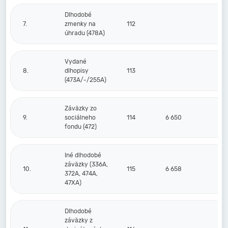
Dlhodobé
7.
zmenky na
112
úhradu (478A)
Vydané
8.
dlhopisy
113
(473A/-/255A)
Záväzky zo
9.
sociálneho
114
6 650
fondu (472)
Iné dlhodobé
záväzky (336A,
10.
115
6 658
1
372A, 474A,
47XA)
Dlhodobé
záväzky z