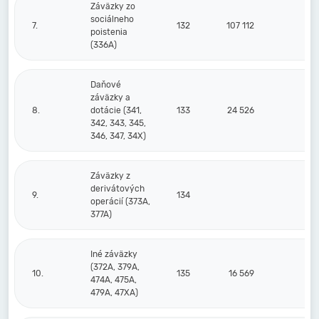
Záväzky zo
sociálneho
7.
132
107 112
101
poistenia
(336A)
Daňové
záväzky a
8.
dotácie (341,
133
24 526
20
342, 343, 345,
346, 347, 34X)
Záväzky z
derivátových
9.
134
operácií (373A,
377A)
Iné záväzky
(372A, 379A,
10.
135
16 569
18
474A, 475A,
479A, 47XA)