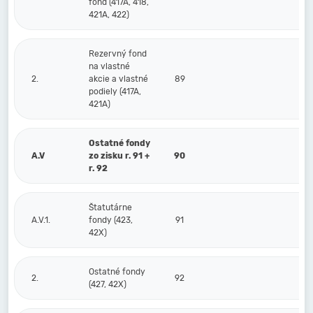
fond (417A, 418,
421A, 422)
Rezervný fond
na vlastné
2.
akcie a vlastné
89
podiely (417A,
421A)
Ostatné fondy
A.V
zo zisku r. 91 +
90
r. 92
Štatutárne
A.V.1.
fondy (423,
91
42X)
Ostatné fondy
2.
92
(427, 42X)