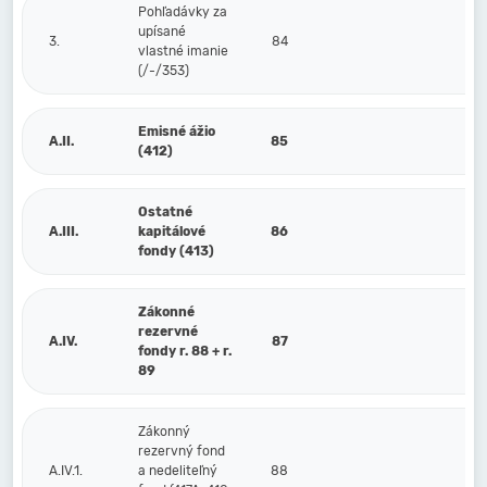
Pohľadávky za
upísané
3.
84
vlastné imanie
(/-/353)
Emisné ážio
A.II.
85
(412)
Ostatné
A.III.
kapitálové
86
fondy (413)
Zákonné
rezervné
A.IV.
87
fondy r. 88 + r.
89
Zákonný
rezervný fond
A.IV.1.
a nedeliteľný
88