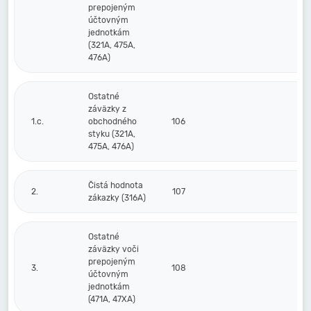
prepojeným
účtovným
jednotkám
(321A, 475A,
476A)
Ostatné
záväzky z
1.c.
obchodného
106
styku (321A,
475A, 476A)
Čistá hodnota
2.
107
zákazky (316A)
Ostatné
záväzky voči
prepojeným
3.
108
účtovným
jednotkám
(471A, 47XA)