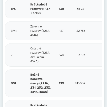
Krátkodobé
B.V.
rezervy r. 137
136
35 931
32
+ r. 138
Zákonné
B.V.1.
rezervy (323A,
137
32 756
29
451A)
Ostatné
rezervy (323A,
2.
138
3 175
3
32X, 459A,
45XA)
Bežné
bankové
B.VI.
úvery (221A,
139
815 532
789
231, 232, 23X,
461A, 46XA)
Krátkodobé