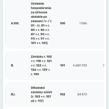
Výsledok
hospodárenia
za účtovné
obdobie po
zdanení /+-/ r.
A.VIII.
100
1 086
-1
01 - (r. 81 + r.
85 + r. 86 + r.
87 + r. 90 + r.
93 + r. 97 + r.
101 + r. 141)
Záväzky r. 102
+ r. 118 + r. 121
B.
+ r. 122 + r.
101
6 680 933
7 41
136 + r. 139 +
r. 140
Dlhodobé
záväzky súčet
B.I.
102
84 873
92
(r. 103 + r. 107
až r. 117)