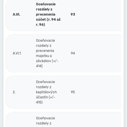
Oceňovacie
rozdiely z
A.VI.
precenenia
93
súčet (r. 94 až
r. 96)
Oceňovacie
rozdiely z
precenenia
A.VI.1.
94
majetku a
záväzkov (+/-
414)
Oceňovacie
rozdiely z
2.
kapitálových
95
účastín (+/-
415)
Oceňovacie
rozdiely z