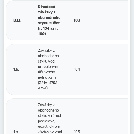
Dlhodobé
záväzky z
obchodného
B.I.1.
103
styku súčet
(r. 104 až r.
106)
Záväzky z
obchodného
styku voči
prepojeným
1.a.
104
účtovným
jednotkám
(321A, 475A,
476A)
Záväzky z
obchodného
styku v rámci
podielovej
účasti okrem
1.b.
záväzkov voči
105