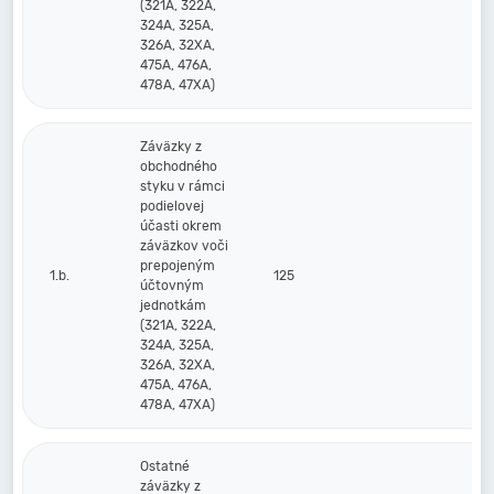
(321A, 322A,
324A, 325A,
326A, 32XA,
475A, 476A,
478A, 47XA)
Záväzky z
obchodného
styku v rámci
podielovej
účasti okrem
záväzkov voči
prepojeným
1.b.
125
účtovným
jednotkám
(321A, 322A,
324A, 325A,
326A, 32XA,
475A, 476A,
478A, 47XA)
Ostatné
záväzky z