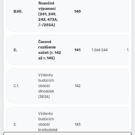
finančné
výpomoci
B.VII.
140
(241, 249,
24X, 473A,
/-/255A)
Časové
rozlíšenie
C.
141
1 264 244
1 44
súčet (r. 142
až r. 145)
Výdavky
budúcich
C.1.
období
142
dlhodobé
(383A)
Výdavky
budúcich
2.
období
143
kratkodobé