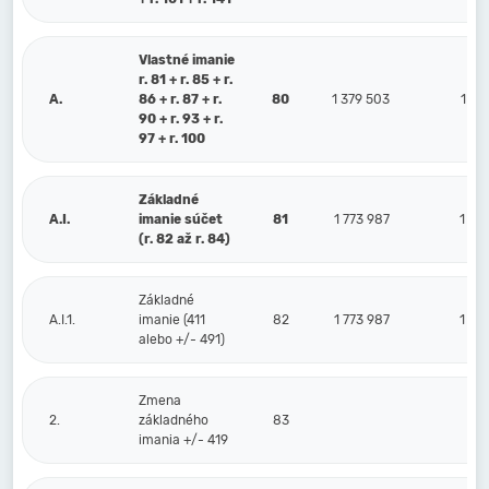
Vlastné imanie
r. 81 + r. 85 + r.
A.
86 + r. 87 + r.
80
1 379 503
1 37
90 + r. 93 + r.
97 + r. 100
Základné
A.I.
imanie súčet
81
1 773 987
1 77
(r. 82 až r. 84)
Základné
A.I.1.
imanie (411
82
1 773 987
1 77
alebo +/- 491)
Zmena
2.
základného
83
imania +/- 419