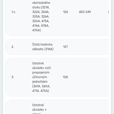
obchodného
styku (321A,
1.c.
322A, 324A,
126
400 249
358
325A, 326A,
32XA, 475A,
476A, 478A,
47XA)
Čistá hodnota
2.
127
zákazky (316A)
Ostatné
záväzky voči
prepojeným
3.
účtovným
128
jednotkám
(361A, 36XA,
471A, 47XA)
Ostatné
záväzky v