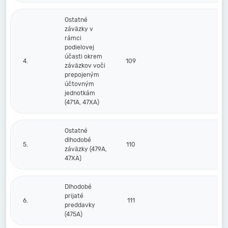
Ostatné
záväzky v
rámci
podielovej
účasti okrem
4.
109
záväzkov voči
prepojeným
účtovným
jednotkám
(471A, 47XA)
Ostatné
dlhodobé
5.
110
záväzky (479A,
47XA)
Dlhodobé
prijaté
6.
111
preddavky
(475A)