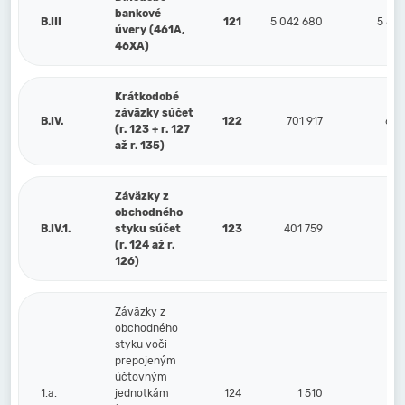
bankové
B.III
121
5 042 680
5 854
úvery (461A,
46XA)
Krátkodobé
záväzky súčet
B.IV.
122
701 917
649
(r. 123 + r. 127
až r. 135)
Záväzky z
obchodného
B.IV.1.
styku súčet
123
401 759
363
(r. 124 až r.
126)
Záväzky z
obchodného
styku voči
prepojeným
účtovným
1.a.
jednotkám
124
1 510
4