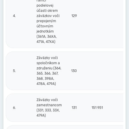
rámci
podielovej
účasti okrem
4.
záväzkov voči
129
prepojeným
účtovným
jednotkám
(361A, 36XA,
471A, 47XA)
Záväzky voči
spoločníkom a
združeniu (364,
5.
130
365, 366, 367,
368, 398A,
478A, 479A)
Záväzky voči
zamestnancom
6.
131
151 951
145
(331, 333, 33X,
479A)