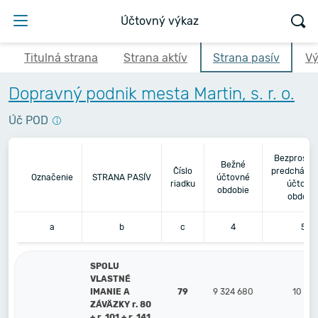
Účtovný výkaz
Titulná strana
Strana aktív
Strana pasív
Vý
Dopravný podnik mesta Martin, s. r. o.
Úč POD
Bezprostr
Bežné
Číslo
predchádza
Označenie
STRANA PASÍV
účtovné
riadku
účtovn
obdobie
obdobi
a
b
c
4
5
SPOLU
VLASTNÉ
IMANIE A
79
9 324 680
10 245
ZÁVÄZKY r. 80
+ r. 101 + r. 141