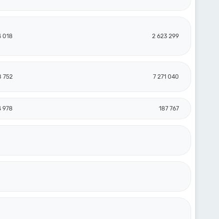
4 018
2 623 299
8 752
7 271 040
4 978
187 767