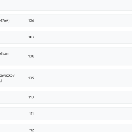
 476A)
106
107
notkám
108
 záväzkov
109
)
110
111
112