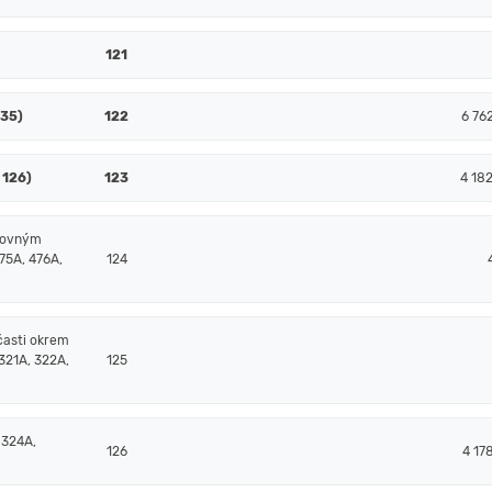
121
135)
122
6 76
 126)
123
4 18
čtovným
75A, 476A,
124
časti okrem
321A, 322A,
125
 324A,
126
4 17