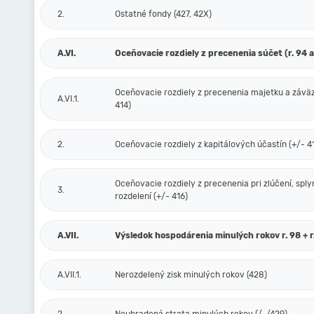
2.
Ostatné fondy (427, 42X)
A.VI.
Oceňovacie rozdiely z precenenia súčet (r. 94 a
Oceňovacie rozdiely z precenenia majetku a závä
A.VI.1.
414)
2.
Oceňovacie rozdiely z kapitálových účastín (+/- 4
Oceňovacie rozdiely z precenenia pri zlúčení, sply
3.
rozdelení (+/- 416)
A.VII.
Výsledok hospodárenia minulých rokov r. 98 + r
A.VII.1.
Nerozdelený zisk minulých rokov (428)