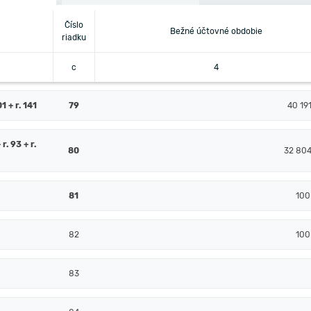
Číslo
Bežné účtovné obdobie
riadku
c
4
 + r. 141
79
40 19
 r. 93 + r.
80
32 804
81
100
82
100
83