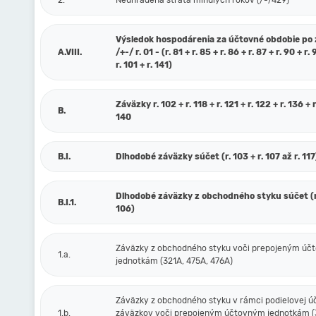
2.
Neuhradená strata minulých rokov (/-/429)
Výsledok hospodárenia za účtovné obdobie po
A.VIII.
/+-/ r. 01 - (r. 81 + r. 85 + r. 86 + r. 87 + r. 90 + r. 
r. 101 + r. 141)
Záväzky r. 102 + r. 118 + r. 121 + r. 122 + r. 136 + r
B.
140
B.I.
Dlhodobé záväzky súčet (r. 103 + r. 107 až r. 117
Dlhodobé záväzky z obchodného styku súčet (r.
B.I.1.
106)
Záväzky z obchodného styku voči prepojeným ú
1.a.
jednotkám (321A, 475A, 476A)
Záväzky z obchodného styku v rámci podielovej ú
1.b.
záväzkov voči prepojeným účtovným jednotkám (