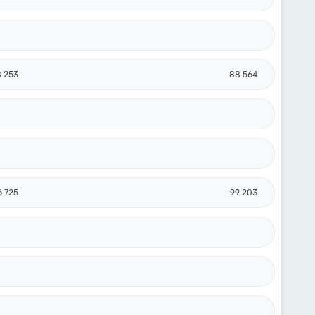
8 253
88 564
6 725
99 203