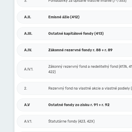
3.
Pohľadávky za upísané vlastné imanie (/-/353)
A.II.
Emisné ážio (412)
A.III.
Ostatné kapitálové fondy (413)
A.IV.
Zákonné rezervné fondy r. 88 + r. 89
Zákonný rezervný fond a nedeliteľný fond (417A, 41
A.IV.1.
422)
2.
Rezervný fond na vlastné akcie a vlastné podiely (
A.V
Ostatné fondy zo zisku r. 91 + r. 92
A.V.1.
Štatutárne fondy (423, 42X)