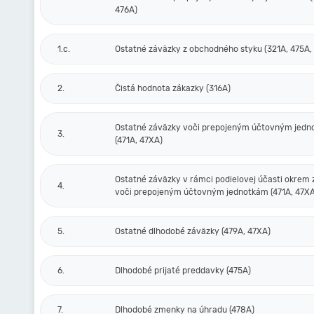
476A)
1.c.
Ostatné záväzky z obchodného styku (321A, 475A,
2.
Čistá hodnota zákazky (316A)
Ostatné záväzky voči prepojeným účtovným jed
3.
(471A, 47XA)
Ostatné záväzky v rámci podielovej účasti okrem
4.
voči prepojeným účtovným jednotkám (471A, 47XA
5.
Ostatné dlhodobé záväzky (479A, 47XA)
6.
Dlhodobé prijaté preddavky (475A)
7.
Dlhodobé zmenky na úhradu (478A)