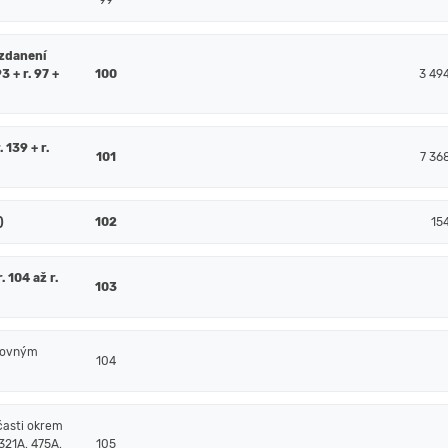
99
 zdanení
93 + r. 97 +
100
3 49
. 139 + r.
101
7 36
)
102
15
 104 až r.
103
čtovným
104
časti okrem
321A, 475A,
105