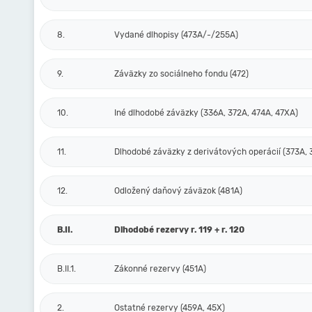
8.
Vydané dlhopisy (473A/-/255A)
9.
Záväzky zo sociálneho fondu (472)
10.
Iné dlhodobé záväzky (336A, 372A, 474A, 47XA)
11.
Dlhodobé záväzky z derivátových operácií (373A, 
12.
Odložený daňový záväzok (481A)
B.II.
Dlhodobé rezervy r. 119 + r. 120
B.II.1.
Zákonné rezervy (451A)
2.
Ostatné rezervy (459A, 45X)