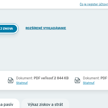
Čo je register účtov
ROZŠÍRENÉ VYHĽADÁVANIE
J ZNOVA
Dokument:
PDF veľkosť 2 844 KB
Dokument:
PDF 
Stiahnuť
Stiahnuť
na pasív
Výkaz ziskov a strát