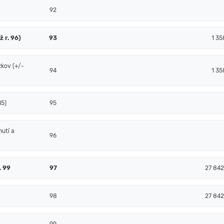
92
ž r. 96)
93
1 35
zkov (+/-
94
1 35
15)
95
nutí a
96
. 99
97
27 84
98
27 84