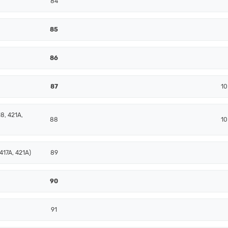
84
85
86
87
10
8, 421A,
88
10
417A, 421A)
89
90
91