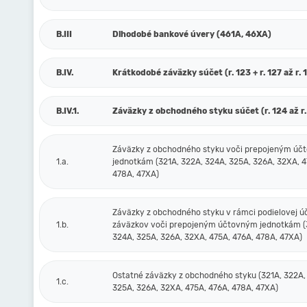
B.III
Dlhodobé bankové úvery (461A, 46XA)
B.IV.
Krátkodobé záväzky súčet (r. 123 + r. 127 až r. 
B.IV.1.
Záväzky z obchodného styku súčet (r. 124 až r.
Záväzky z obchodného styku voči prepojeným ú
1.a.
jednotkám (321A, 322A, 324A, 325A, 326A, 32XA, 4
478A, 47XA)
Záväzky z obchodného styku v rámci podielovej ú
1.b.
záväzkov voči prepojeným účtovným jednotkám (
324A, 325A, 326A, 32XA, 475A, 476A, 478A, 47XA)
Ostatné záväzky z obchodného styku (321A, 322A,
1.c.
325A, 326A, 32XA, 475A, 476A, 478A, 47XA)