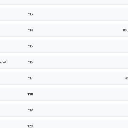
113
114
10
115
377A)
116
117
4
118
119
120