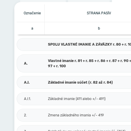
Označenie
STRANA PASÍV
a
b
SPOLU VLASTNÉ IMANIE A ZÁVÄZKY r. 80 + r. 101
Vlastné imanie r. 81 + r. 85 + r. 86 + r. 87 + r. 90 +
A.
97 + r. 100
A.I.
Základné imanie súčet (r. 82 až r. 84)
A.I.1.
Základné imanie (411 alebo +/- 491)
2.
Zmena základného imania +/- 419