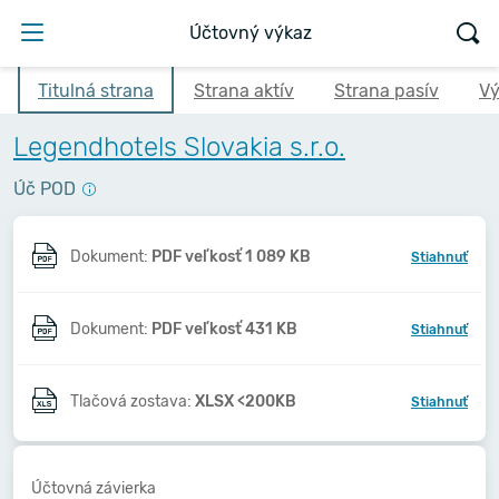
Účtovný výkaz
Titulná strana
Strana aktív
Strana pasív
Vý
Legendhotels Slovakia s.r.o.
Úč POD
Dokument:
PDF veľkosť 1 089 KB
Stiahnuť
Dokument:
PDF veľkosť 431 KB
Stiahnuť
Tlačová zostava:
XLSX <200KB
Stiahnuť
Účtovná závierka