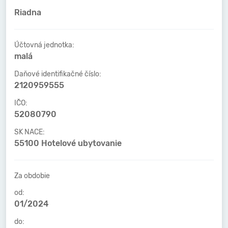
Riadna
Účtovná jednotka:
malá
Daňové identifikačné číslo:
2120959555
IČO:
52080790
SK NACE:
55100 Hotelové ubytovanie
Za obdobie
od:
01/2024
do: