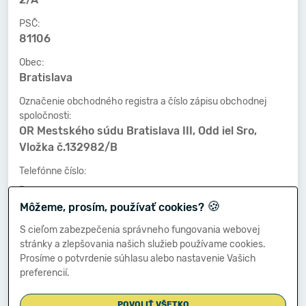
PSČ:
81106
Obec:
Bratislava
Označenie obchodného registra a číslo zápisu obchodnej
spoločnosti:
OR Mestského súdu Bratislava III, Odd iel Sro,
Vložka č.132982/B
Telefónne číslo:
-
🍪
Môžeme, prosím, používať cookies?
Faxové číslo:
-
S cieľom zabezpečenia správneho fungovania webovej
stránky a zlepšovania našich služieb používame cookies.
E-mailová adresa:
Prosíme o potvrdenie súhlasu alebo nastavenie Vašich
-
preferencií.
POVOLIŤ VŠETKO