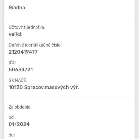
Riadna
Účtovná jednotka:
veľká
Daňové identifikačné číslo:
2120419477
IČO:
50634721
SK NACE:
10130 Spracov.mäsových výr.
Za obdobie
od:
01/2024
do: