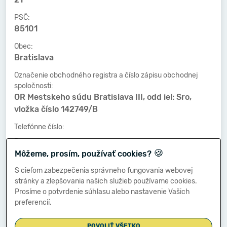
PSČ:
85101
Obec:
Bratislava
Označenie obchodného registra a číslo zápisu obchodnej
spoločnosti:
OR Mestskeho súdu Bratislava III, odd iel: Sro,
vložka číslo 142749/B
Telefónne číslo:
-
🍪
Môžeme, prosím, používať cookies?
Faxové číslo:
-
S cieľom zabezpečenia správneho fungovania webovej
stránky a zlepšovania našich služieb používame cookies.
E-mailová adresa:
Prosíme o potvrdenie súhlasu alebo nastavenie Vašich
-
preferencií.
POVOLIŤ VŠETKO