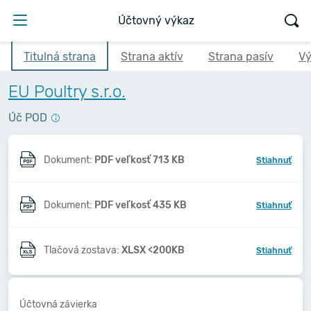
Účtovný výkaz
Titulná strana
Strana aktív
Strana pasív
Vý
EU Poultry s.r.o.
Úč POD
Dokument:
PDF veľkosť 713 KB
Stiahnuť
Dokument:
PDF veľkosť 435 KB
Stiahnuť
Tlačová zostava:
XLSX <200KB
Stiahnuť
Účtovná závierka