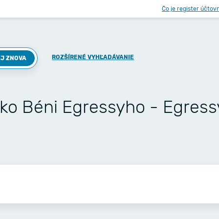
Čo je register účtov
ROZŠÍRENÉ VYHĽADÁVANIE
J ZNOVA
sko Béni Egressyho - Egress