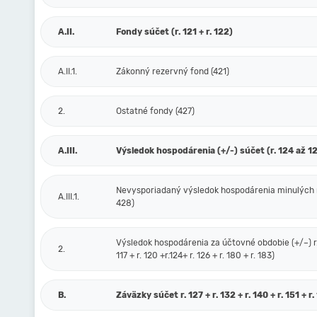
A.II.
Fondy súčet (r. 121 + r. 122)
A.II.1.
Zákonný rezervný fond (421)
2.
Ostatné fondy (427)
A.III.
Výsledok hospodárenia (+/-) súčet (r. 124 až 1
Nevysporiadaný výsledok hospodárenia minulých 
A.III.1.
428)
Výsledok hospodárenia za účtovné obdobie (+/–) r. 
2.
117 + r. 120 +r.124+ r. 126 + r. 180 + r. 183)
B.
Záväzky súčet r. 127 + r. 132 + r. 140 + r. 151 + r.