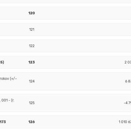
120
121
122
25)
123
2 0
rokov (+/–
124
6 8
001 - (r.
125
-4 7
 173
126
1 010 6