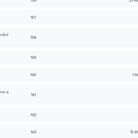
156
23 4
157
rácií
158
159
160
1 6
rov a
161
162
163
15 8