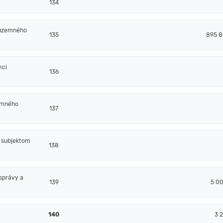
134
 územného
135
895 8
mci
136
emného
137
m subjektom
138
správy a
139
5 0
140
3 2