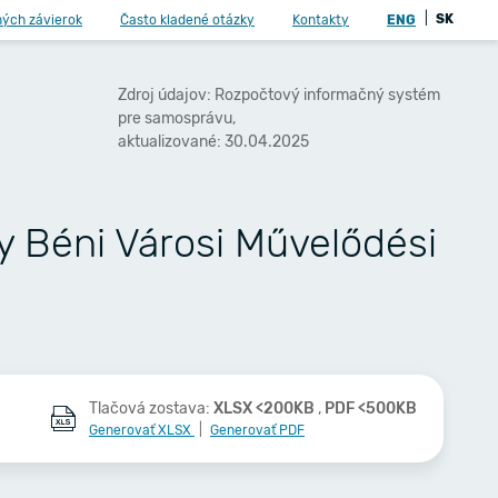
|
SK
ných závierok
Často kladené otázky
Kontakty
ENG
Zdroj údajov: Rozpočtový informačný systém
pre samosprávu,
aktualizované: 30.04.2025
y Béni Városi Művelődési
Tlačová zostava:
XLSX <200KB
,
PDF <500KB
Generovať XLSX
|
Generovať PDF