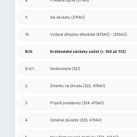
8.
Predané opcie (377AÚ)
9.
Iné záväzky (379AÚ)
10.
Vydané dlhopisy dlhodobé (473AÚ) - (255AÚ)
B.IV.
Krátkodobé záväzky súčet (r. 152 až 172)
B.IV.1.
Dodávatelia (321)
2.
Zmenky na úhradu (322, 478AÚ)
3.
Prijaté preddavky (324, 475AÚ)
4.
Ostatné záväzky (325, 479AÚ)