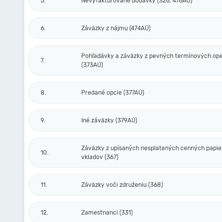
5.
Nevyfakturované dodávky (326, 476AÚ)
6.
Záväzky z nájmu (474AÚ)
Pohľadávky a záväzky z pevných termínových ope
7.
(373AÚ)
8.
Predané opcie (377AÚ)
9.
Iné záväzky (379AÚ)
Záväzky z upísaných nesplatených cenných papie
10.
vkladov (367)
11.
Záväzky voči združeniu (368)
12.
Zamestnanci (331)