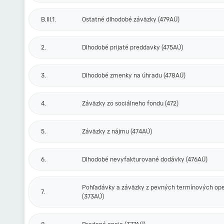
B.III.1.
Ostatné dlhodobé záväzky (479AÚ)
2.
Dlhodobé prijaté preddavky (475AÚ)
3.
Dlhodobé zmenky na úhradu (478AÚ)
4.
Záväzky zo sociálneho fondu (472)
5.
Záväzky z nájmu (474AÚ)
6.
Dlhodobé nevyfakturované dodávky (476AÚ)
Pohľadávky a záväzky z pevných termínových ope
7.
(373AÚ)