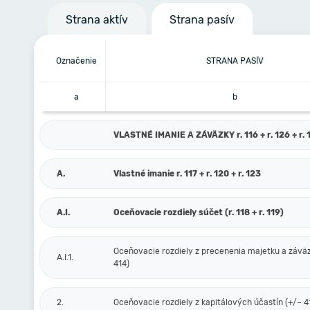
Strana aktív
Strana pasív
Označenie
STRANA PASÍV
a
b
VLASTNÉ IMANIE A ZÁVÄZKY r. 116 + r. 126 + r. 1
A.
Vlastné imanie r. 117 + r. 120 + r. 123
A.I.
Oceňovacie rozdiely súčet (r. 118 + r. 119)
Oceňovacie rozdiely z precenenia majetku a závä
A.I.1.
414)
2.
Oceňovacie rozdiely z kapitálových účastín (+/– 4