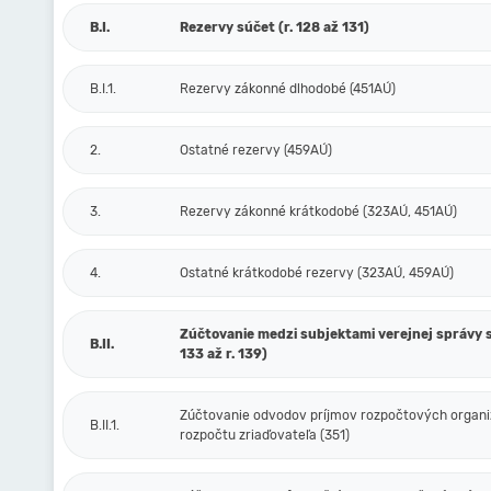
B.I.
Rezervy súčet (r. 128 až 131)
B.I.1.
Rezervy zákonné dlhodobé (451AÚ)
2.
Ostatné rezervy (459AÚ)
3.
Rezervy zákonné krátkodobé (323AÚ, 451AÚ)
4.
Ostatné krátkodobé rezervy (323AÚ, 459AÚ)
Zúčtovanie medzi subjektami verejnej správy s
B.II.
133 až r. 139)
Zúčtovanie odvodov príjmov rozpočtových organiz
B.II.1.
rozpočtu zriaďovateľa (351)