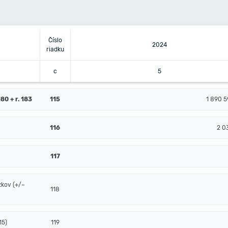
Číslo
2024
riadku
c
5
80 + r. 183
115
1 890 5
116
2 0
117
zkov (+/–
118
15)
119