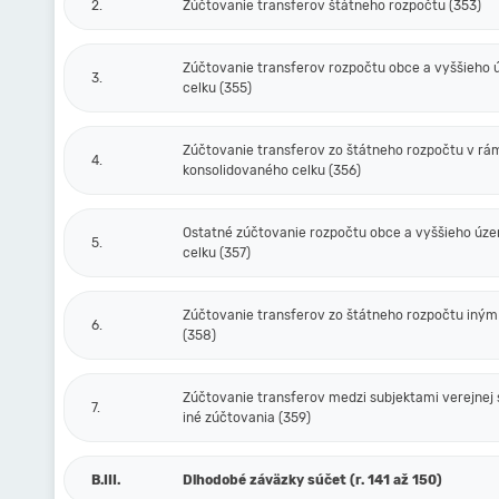
2.
Zúčtovanie transferov štátneho rozpočtu (353)
Zúčtovanie transferov rozpočtu obce a vyššieho
3.
celku (355)
Zúčtovanie transferov zo štátneho rozpočtu v rá
4.
konsolidovaného celku (356)
Ostatné zúčtovanie rozpočtu obce a vyššieho úz
5.
celku (357)
Zúčtovanie transferov zo štátneho rozpočtu iný
6.
(358)
Zúčtovanie transferov medzi subjektami verejnej 
7.
iné zúčtovania (359)
B.III.
Dlhodobé záväzky súčet (r. 141 až 150)