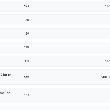
127
1 5
128
129
130
131
1 5
účet (r.
132
900 8
ácií do
133