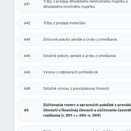
Tržby z predaja dlhodobého nehmotného majetku a
641
dlhodobého hmotného majetku
642
Tržby z predaja materiálu
644
Zmluvné pokuty, penále a úroky z omeškania
645
Ostatné pokuty, penále a úroky z omeškania
646
Výnosy z odpísaných pohľadávok
648
Ostatné výnosy z prevádzkovej činnosti
Zúčtovanie rezerv a opravných položiek z prevád
65
činnosti a finančnej činnosti a zúčtovanie časové
rozlíšenia (r. 091 + r. 096 +r. 099)