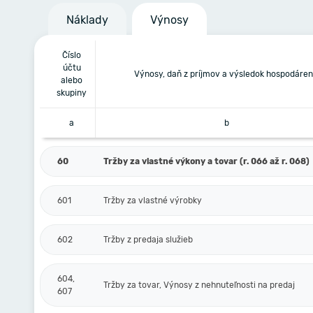
Náklady
Výnosy
Číslo
účtu
Výnosy, daň z príjmov a výsledok hospodáren
alebo
skupiny
a
b
60
Tržby za vlastné výkony a tovar (r. 066 až r. 068)
601
Tržby za vlastné výrobky
602
Tržby z predaja služieb
604,
Tržby za tovar, Výnosy z nehnuteľnosti na predaj
607