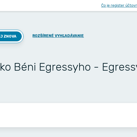
Čo je register účtov
ROZŠÍRENÉ VYHĽADÁVANIE
J ZNOVA
sko Béni Egressyho - Egress