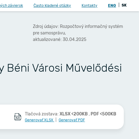
|
SK
ných závierok
Často kladené otázky
Kontakty
ENG
Zdroj údajov: Rozpočtový informačný systém
pre samosprávu,
aktualizované: 30.04.2025
y Béni Városi Művelődési
Tlačová zostava:
XLSX <200KB
,
PDF <500KB
Generovať XLSX
|
Generovať PDF