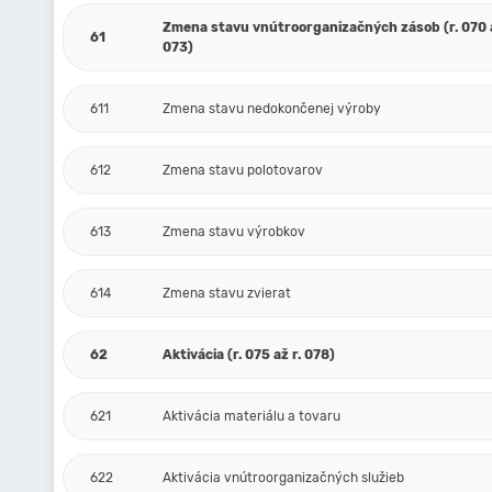
Zmena stavu vnútroorganizačných zásob (r. 070 a
61
073)
611
Zmena stavu nedokončenej výroby
612
Zmena stavu polotovarov
613
Zmena stavu výrobkov
614
Zmena stavu zvierat
62
Aktivácia (r. 075 až r. 078)
621
Aktivácia materiálu a tovaru
622
Aktivácia vnútroorganizačných služieb