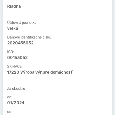
Riadna
Účtovná jednotka:
veľká
Daňové identifikačné číslo:
2020455052
IČO:
00153052
SK NACE:
17220 Výroba výr.pre domácnosť
Za obdobie
od:
01/2024
do: