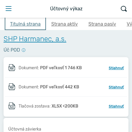
Účtovný výkaz
Titulná strana
Strana aktív
Strana pasív
Vý
SHP Harmanec, a.s.
Úč POD
Dokument:
PDF veľkosť 1 746 KB
Stiahnuť
Dokument:
PDF veľkosť 442 KB
Stiahnuť
Tlačová zostava:
XLSX <200KB
Stiahnuť
Účtovná závierka