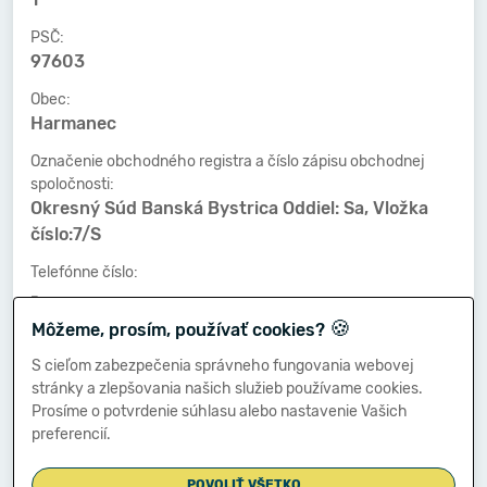
PSČ:
97603
Obec:
Harmanec
Označenie obchodného registra a číslo zápisu obchodnej
spoločnosti:
Okresný Súd Banská Bystrica Oddiel: Sa, Vložka
číslo:7/S
Telefónne číslo:
-
🍪
Môžeme, prosím, používať cookies?
Faxové číslo:
-
S cieľom zabezpečenia správneho fungovania webovej
stránky a zlepšovania našich služieb používame cookies.
E-mailová adresa:
Prosíme o potvrdenie súhlasu alebo nastavenie Vašich
-
preferencií.
POVOLIŤ VŠETKO