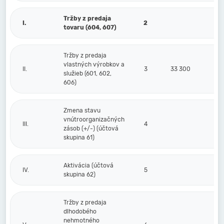
Tržby z predaja
I.
2
tovaru (604, 607)
Tržby z predaja
vlastných výrobkov a
II.
3
33 300
služieb (601, 602,
606)
Zmena stavu
vnútroorganizačných
III.
4
zásob (+/-) (účtová
skupina 61)
Aktivácia (účtová
IV.
5
skupina 62)
Tržby z predaja
dlhodobého
nehmotného