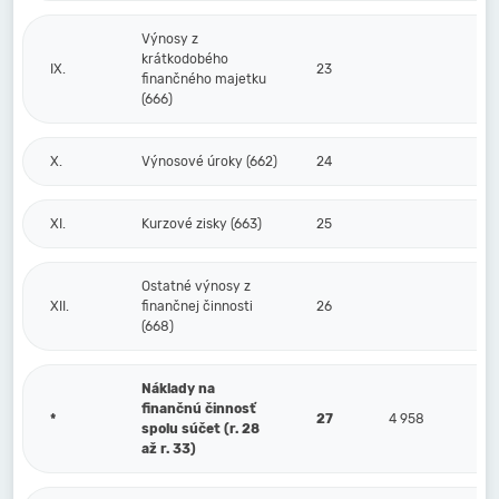
Výnosy z
krátkodobého
IX.
23
finančného majetku
(666)
X.
Výnosové úroky (662)
24
XI.
Kurzové zisky (663)
25
Ostatné výnosy z
XII.
finančnej činnosti
26
(668)
Náklady na
finančnú činnosť
*
27
4 958
spolu súčet (r. 28
až r. 33)