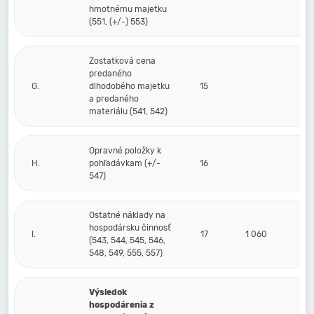
hmotnému majetku
(551, (+/-) 553)
Zostatková cena
predaného
G.
dlhodobého majetku
15
a predaného
materiálu (541, 542)
Opravné položky k
H.
pohľadávkam (+/-
16
547)
Ostatné náklady na
hospodársku činnosť
I.
17
1 060
(543, 544, 545, 546,
548, 549, 555, 557)
Výsledok
hospodárenia z