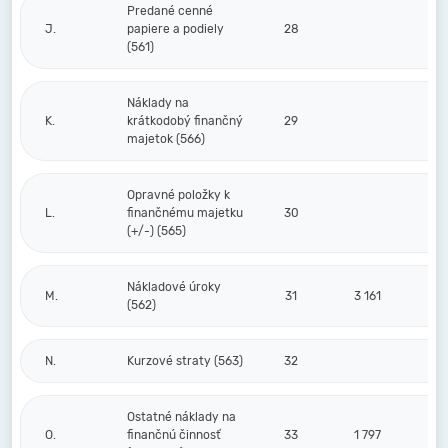
Predané cenné
J.
papiere a podiely
28
(561)
Náklady na
K.
krátkodobý finančný
29
majetok (566)
Opravné položky k
L.
finančnému majetku
30
(+/-) (565)
Nákladové úroky
M.
31
3 161
(562)
N.
Kurzové straty (563)
32
Ostatné náklady na
O.
finančnú činnosť
33
1 797