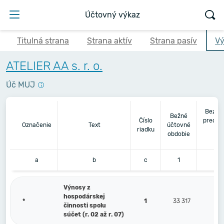
Účtovný výkaz
Titulná strana
Strana aktív
Strana pasív
Vý
ATELIER AA s. r. o.
Úč MUJ
Bezpr
Bežné
Číslo
predch
Označenie
Text
účtovné
riadku
úč
obdobie
ob
a
b
c
1
Výnosy z
hospodárskej
*
1
33 317
činnosti spolu
súčet (r. 02 až r. 07)