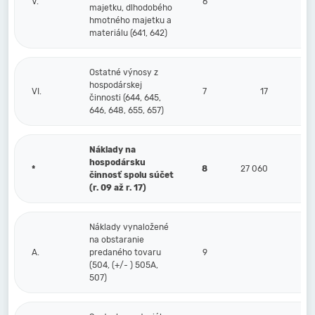
V.
6
majetku, dlhodobého
hmotného majetku a
materiálu (641, 642)
Ostatné výnosy z
hospodárskej
VI.
7
17
činnosti (644, 645,
646, 648, 655, 657)
Náklady na
hospodársku
*
8
27 060
činnosť spolu súčet
(r. 09 až r. 17)
Náklady vynaložené
na obstaranie
A.
predaného tovaru
9
(504, (+/- ) 505A,
507)