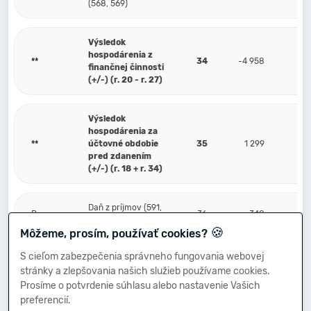
(568, 569)
Výsledok
hospodárenia z
**
34
-4 958
finančnej činnosti
(+/-) (r. 20 - r. 27)
Výsledok
hospodárenia za
**
účtovné obdobie
35
1 299
pred zdanením
(+/-) (r. 18 + r. 34)
Daň z príjmov (591,
P.
36
340
595)
🍪
Môžeme, prosím, používať cookies?
S cieľom zabezpečenia správneho fungovania webovej
Prevod podielov na
stránky a zlepšovania našich služieb používame cookies.
výsledku
Q.
hospodárenia
37
Prosíme o potvrdenie súhlasu alebo nastavenie Vašich
spoločníkom (+/-)
preferencií.
(596)