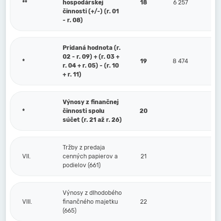
**
hospodárskej
18
6 257
činnosti (+/-) (r. 01
- r. 08)
Pridaná hodnota (r.
02 - r. 09) + (r. 03 +
*
19
8 474
r. 04 + r. 05) - (r. 10
+ r. 11)
Výnosy z finančnej
*
činnosti spolu
20
súčet (r. 21 až r. 26)
Tržby z predaja
VII.
cenných papierov a
21
podielov (661)
Výnosy z dlhodobého
VIII.
finančného majetku
22
(665)