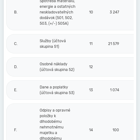
Spotreba materiálu,
energie a ostatných
B.
neskladovateľných
10
3 247
dodávok (501, 502,
503, (+/-) 505A)
Služby (účtová
C.
11
21 579
skupina 51)
Osobné náklady
D.
12
(účtová skupina 52)
Dane a poplatky
E.
13
1 074
(účtová skupina 53)
Odpisy a opravné
položky k
dlhodobému
nehmotnému
F.
14
100
majetku a
dlhodobému