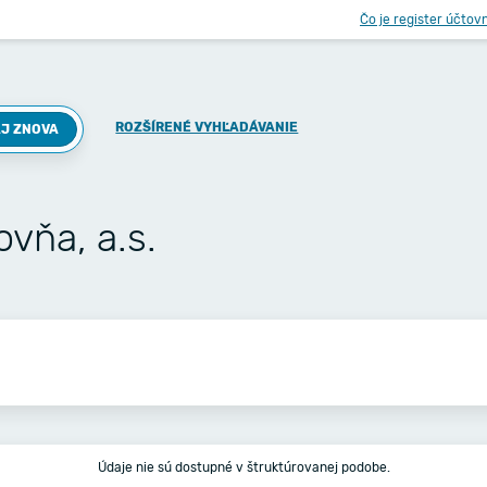
Čo je register účtov
ROZŠÍRENÉ VYHĽADÁVANIE
J ZNOVA
ovňa, a.s.
Údaje nie sú dostupné v štruktúrovanej podobe.