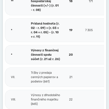
**
hospodárskej
18
171
činnosti (+/-) (r. 01
- r. 08)
Pridaná hodnota (r.
02 - r. 09) + (r. 03 +
*
19
7 305
r. 04 + r. 05) - (r. 10
+ r. 11)
Výnosy z finančnej
*
činnosti spolu
20
súčet (r. 21 až r. 26)
Tržby z predaja
VII.
cenných papierov a
21
podielov (661)
Výnosy z dlhodobého
VIII.
finančného majetku
22
(665)