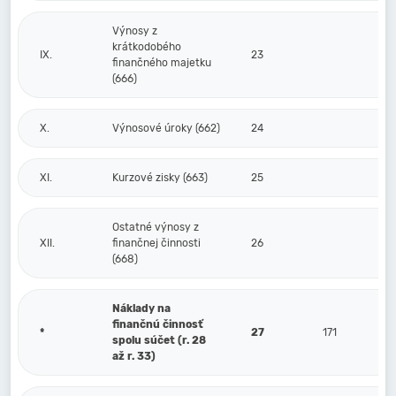
Výnosy z
krátkodobého
IX.
23
finančného majetku
(666)
X.
Výnosové úroky (662)
24
XI.
Kurzové zisky (663)
25
Ostatné výnosy z
XII.
finančnej činnosti
26
(668)
Náklady na
finančnú činnosť
*
27
171
spolu súčet (r. 28
až r. 33)