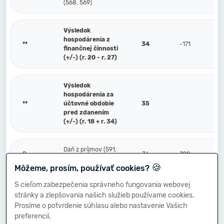
(568, 569)
Výsledok
hospodárenia z
**
34
-171
finančnej činnosti
(+/-) (r. 20 - r. 27)
Výsledok
hospodárenia za
**
účtovné obdobie
35
pred zdanením
(+/-) (r. 18 + r. 34)
Daň z príjmov (591,
P.
36
398
595)
🍪
Môžeme, prosím, používať cookies?
S cieľom zabezpečenia správneho fungovania webovej
Prevod podielov na
stránky a zlepšovania našich služieb používame cookies.
výsledku
Q.
hospodárenia
37
Prosíme o potvrdenie súhlasu alebo nastavenie Vašich
spoločníkom (+/-)
preferencií.
(596)