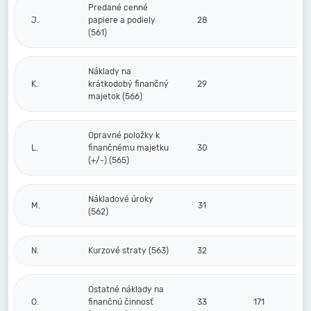
Predané cenné
J.
papiere a podiely
28
(561)
Náklady na
K.
krátkodobý finančný
29
majetok (566)
Opravné položky k
L.
finančnému majetku
30
(+/-) (565)
Nákladové úroky
M.
31
(562)
N.
Kurzové straty (563)
32
Ostatné náklady na
O.
finančnú činnosť
33
171