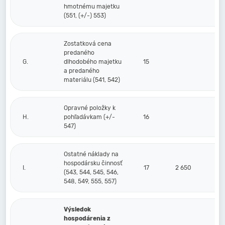
hmotnému majetku
(551, (+/-) 553)
Zostatková cena
predaného
G.
dlhodobého majetku
15
a predaného
materiálu (541, 542)
Opravné položky k
H.
pohľadávkam (+/-
16
547)
Ostatné náklady na
hospodársku činnosť
I.
17
2 650
(543, 544, 545, 546,
548, 549, 555, 557)
Výsledok
hospodárenia z