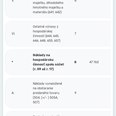
V.
6
majetku, dlhodobého
hmotného majetku a
materiálu (641, 642)
Ostatné výnosy z
hospodárskej
VI.
7
činnosti (644, 645,
646, 648, 655, 657)
Náklady na
hospodársku
*
8
47 763
činnosť spolu súčet
(r. 09 až r. 17)
Náklady vynaložené
na obstaranie
A.
predaného tovaru
9
(504, (+/- ) 505A,
507)