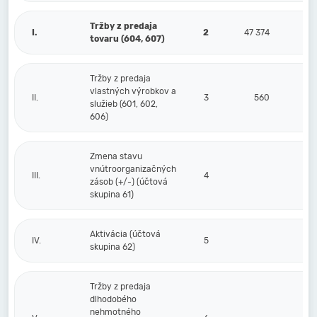
Tržby z predaja
I.
2
47 374
tovaru (604, 607)
Tržby z predaja
vlastných výrobkov a
II.
3
560
služieb (601, 602,
606)
Zmena stavu
vnútroorganizačných
III.
4
zásob (+/-) (účtová
skupina 61)
Aktivácia (účtová
IV.
5
skupina 62)
Tržby z predaja
dlhodobého
nehmotného