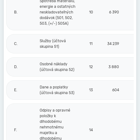
Spotreba materiálu,
energie a ostatných
B.
neskladovateľných
10
6 390
dodávok (501, 502,
503, (+/-) 505A)
Služby (účtová
C.
11
34 239
skupina 51)
Osobné náklady
D.
12
3 880
(účtová skupina 52)
Dane a poplatky
E.
13
604
(účtová skupina 53)
Odpisy a opravné
položky k
dlhodobému
nehmotnému
F.
14
majetku a
dlhodobému