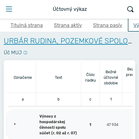
Účtovný výkaz
Titulná strana
Strana aktív
Strana pasív
Vý
URBÁR RUDINA, POZEMKOVÉ SPOLOČENSTVO
Úč MUJ
Bezpr
Bežné
Číslo
predch
Označenie
Text
účtovné
riadku
úč
obdobie
ob
a
b
c
1
Výnosy z
hospodárskej
*
1
47 934
činnosti spolu
súčet (r. 02 až r. 07)