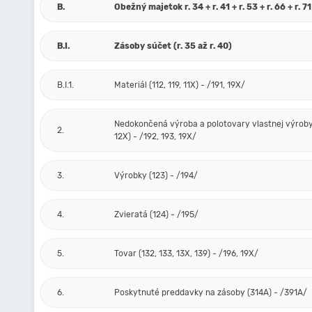
B.
Obežný majetok r. 34 + r. 41 + r. 53 + r. 66 + r. 71
B.I.
Zásoby súčet (r. 35 až r. 40)
B.I.1.
Materiál (112, 119, 11X) - /191, 19X/
Nedokončená výroba a polotovary vlastnej výroby 
2.
12X) - /192, 193, 19X/
3.
Výrobky (123) - /194/
4.
Zvieratá (124) - /195/
5.
Tovar (132, 133, 13X, 139) - /196, 19X/
6.
Poskytnuté preddavky na zásoby (314A) - /391A/