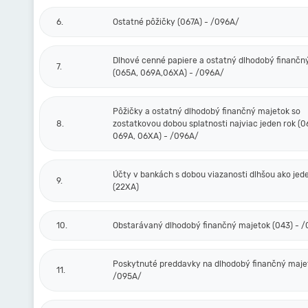
6.
Ostatné pôžičky (067A) - /096A/
Dlhové cenné papiere a ostatný dlhodobý finančn
7.
(065A, 069A,06XA) - /096A/
Pôžičky a ostatný dlhodobý finančný majetok so
8.
zostatkovou dobou splatnosti najviac jeden rok (0
069A, 06XA) - /096A/
Účty v bankách s dobou viazanosti dlhšou ako jed
9.
(22XA)
10.
Obstarávaný dlhodobý finančný majetok (043) - 
Poskytnuté preddavky na dlhodobý finančný majet
11.
/095A/