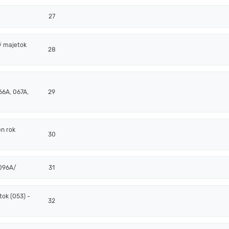
27
ý majetok
28
66A, 067A,
29
en rok
30
/096A/
31
ok (053) -
32