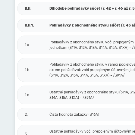
B.II.
Dlhodobé pohľadávky súčet (r. 42 + r. 46 až r. 
B.II.1.
Pohľadávky z obchodného styku súčet (r. 43 až
Pohľadávky z obchodného styku voči prepojený
1.a.
jednotkám (311A, 312A, 313A, 314A, 315A, 31XA) - 
Pohľadávky z obchodného styku v rámci podielove
1.b.
okrem pohľadávok voči prepojeným účtovným je
(311A, 312A, 313A, 314A, 315A, 31XA) - /391A/
Ostatné pohľadávky z obchodného styku (311A, 312
1.c.
314A, 315A, 31XA) - /391A/
2.
Čistá hodnota zákazky (316A)
Ostatné pohľadávky voči prepojeným účtovným 
3.