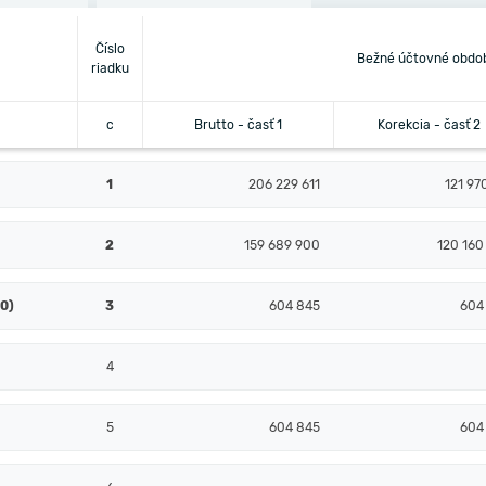
Číslo
Bežné účtovné obdo
riadku
c
Brutto - časť 1
Korekcia - časť 2
1
206 229 611
121 97
2
159 689 900
120 160
10)
3
604 845
604
4
5
604 845
604