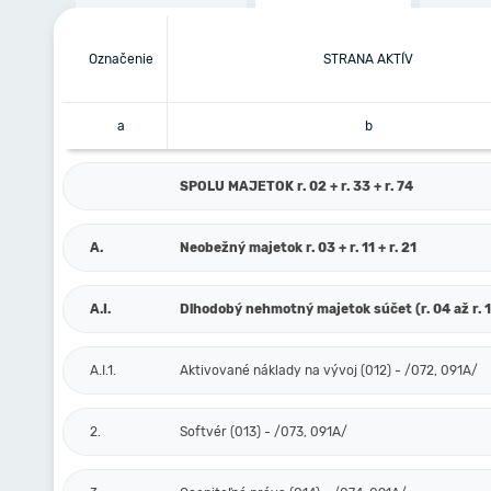
Označenie
STRANA AKTÍV
a
b
SPOLU MAJETOK r. 02 + r. 33 + r. 74
A.
Neobežný majetok r. 03 + r. 11 + r. 21
A.I.
Dlhodobý nehmotný majetok súčet (r. 04 až r. 
A.I.1.
Aktivované náklady na vývoj (012) - /072, 091A/
2.
Softvér (013) - /073, 091A/