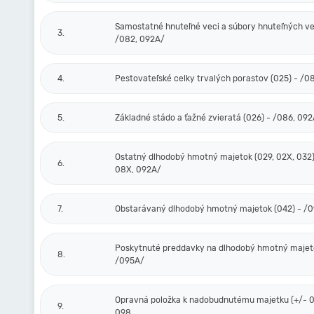
Samostatné hnuteľné veci a súbory hnuteľných vec
3.
/082, 092A/
4.
Pestovateľské celky trvalých porastov (025) - /0
5.
Základné stádo a ťažné zvieratá (026) - /086, 09
Ostatný dlhodobý hmotný majetok (029, 02X, 032)
6.
08X, 092A/
7.
Obstarávaný dlhodobý hmotný majetok (042) - /
Poskytnuté preddavky na dlhodobý hmotný majeto
8.
/095A/
Opravná položka k nadobudnutému majetku (+/- 0
9.
098