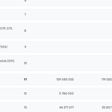
6
7
079, 07X,
8
 /093/
9
etok (051)
10
11
159 085 055
119 555
12
5 786 000
13
44 377 677
35 807