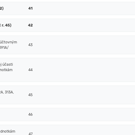
52)
41
 r. 45)
42
m účtovným
43
/391A/
j účasti
dnotkám
44
A, 313A,
45
46
jednotkám
47