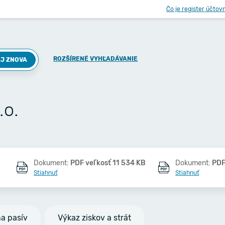
Čo je register účtov
ROZŠÍRENÉ VYHĽADÁVANIE
J ZNOVA
.o.
Dokument:
PDF veľkosť 11 534 KB
Dokument:
PDF
Stiahnuť
Stiahnuť
na pasív
Výkaz ziskov a strát