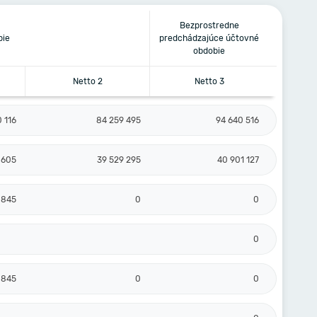
Bezprostredne
bie
predchádzajúce účtovné
obdobie
Netto 2
Netto 3
0 116
84 259 495
94 640 516
 605
39 529 295
40 901 127
 845
0
0
0
 845
0
0