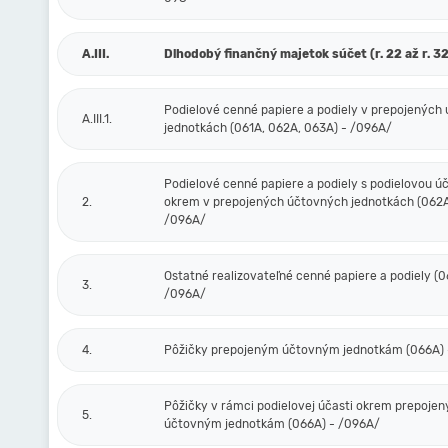
A.III.
Dlhodobý finančný majetok súčet (r. 22 až r. 32
Podielové cenné papiere a podiely v prepojených
A.III.1.
jednotkách (061A, 062A, 063A) - /096A/
Podielové cenné papiere a podiely s podielovou ú
2.
okrem v prepojených účtovných jednotkách (062A
/096A/
Ostatné realizovateľné cenné papiere a podiely (0
3.
/096A/
4.
Pôžičky prepojeným účtovným jednotkám (066A) 
Pôžičky v rámci podielovej účasti okrem prepoje
5.
účtovným jednotkám (066A) - /096A/