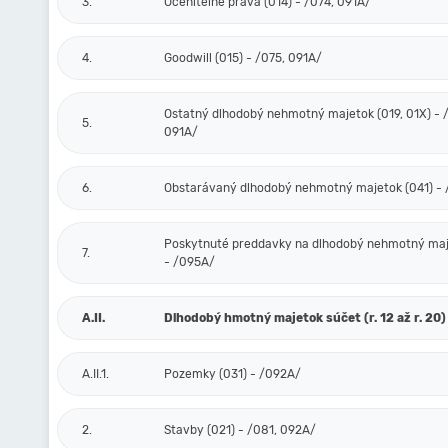
3.
Oceniteľné práva (014) - /074, 091A/
4.
Goodwill (015) - /075, 091A/
Ostatný dlhodobý nehmotný majetok (019, 01X) - /
5.
091A/
6.
Obstarávaný dlhodobý nehmotný majetok (041) -
Poskytnuté preddavky na dlhodobý nehmotný maj
7.
- /095A/
A.II.
Dlhodobý hmotný majetok súčet (r. 12 až r. 20)
A.II.1.
Pozemky (031) - /092A/
2.
Stavby (021) - /081, 092A/