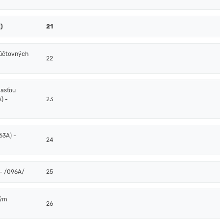
)
21
 účtovných
22
časťou
) -
23
63A) -
24
- /096A/
25
ným
26