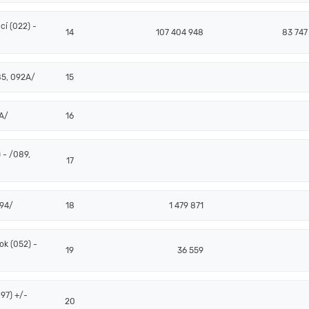
í (022) -
14
107 404 948
83 747
85, 092A/
15
2A/
16
 - /089,
17
094/
18
1 479 871
k (052) -
19
36 559
97) +/-
20