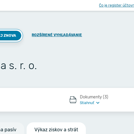
Čo je register účtov
ROZŠÍRENÉ VYHĽADÁVANIE
J ZNOVA
 s. r. o.
Dokumenty (3)
Stiahnuť
na pasív
Výkaz ziskov a strát