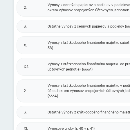
Výnosy z cenných papierov a podielov v podielove
2.
okrem výnosov prepojených účtovných jednotiek 
3.
Ostatné výnosy z cenných papierov a podielov (6
Výnosy z krátkodobého finančného majetku súčet (r
X.
38)
Výnosy z krátkodobého finančného majetku od pr
X.1.
účtovných jednotiek (666A)
Výnosy z krátkodobého finančného majetku v podi
2.
účasti okrem výnosov prepojených účtovných jed
(666A)
3.
Ostatné výnosy z krátkodobého finančného majet
XI.
Výnosové úroky (r. 40 + r. 41)