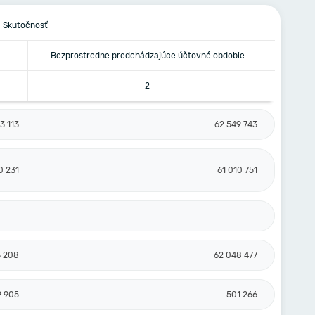
Skutočnosť
Bezprostredne predchádzajúce účtovné obdobie
2
3 113
62 549 743
0 231
61 010 751
3 208
62 048 477
9 905
501 266