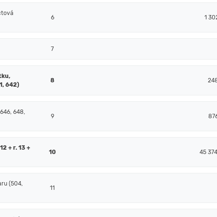
čtová
6
1 30
7
tku,
8
24
1, 642)
 646, 648,
9
87
2 + r. 13 +
10
45 37
ru (504,
11