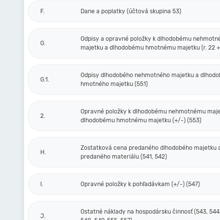
F.
Dane a poplatky (účtová skupina 53)
Odpisy a opravné položky k dlhodobému nehmot
G.
majetku a dlhodobému hmotnému majetku (r. 22 + 
Odpisy dlhodobého nehmotného majetku a dlhod
G.1.
hmotného majetku (551)
Opravné položky k dlhodobému nehmotnému maje
2.
dlhodobému hmotnému majetku (+/-) (553)
Zostatková cena predaného dlhodobého majetku 
H.
predaného materiálu (541, 542)
I.
Opravné položky k pohľadávkam (+/-) (547)
Ostatné náklady na hospodársku činnosť (543, 544,
J.