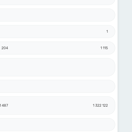
1
204
1 115
1 487
1 322 122