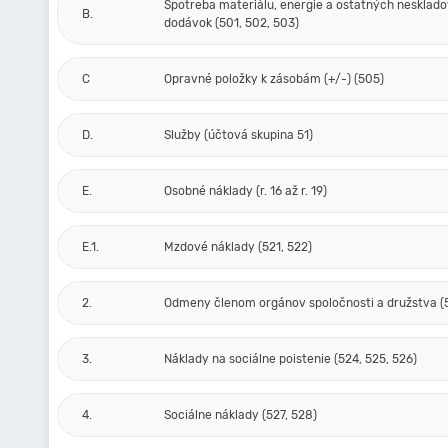
Spotreba materiálu, energie a ostatných nesklad
B.
dodávok (501, 502, 503)
C
Opravné položky k zásobám (+/-) (505)
D.
Služby (účtová skupina 51)
E.
Osobné náklady (r. 16 až r. 19)
E.1.
Mzdové náklady (521, 522)
2.
Odmeny členom orgánov spoločnosti a družstva (
3.
Náklady na sociálne poistenie (524, 525, 526)
4.
Sociálne náklady (527, 528)