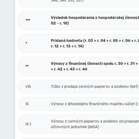
548, 549, 555, 557)
Výsledok hospodárenia z hospodárskej činnosti 
***
02 - r. 10)
Pridaná hodnota (r. 03 + r. 04 + r. 05 + r. 06 + r. 0
*
r. 12 + r. 13 + r. 14)
Výnosy z finančnej činnosti spolu r. 30 + r. 31 + r
**
+ r. 42 + r. 43 + r. 44
VIII.
Tržby z predaja cenných papierov a podielov (661)
IX.
Výnosy z dlhodobého finančného majetku súčet (r. 
Výnosy z cenných papierov a podielov od prepoje
IX.1.
účtovných jednotiek (665A)