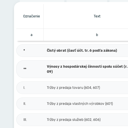
Označenie
Text
a
b
*
Čistý obrat (časť účt. tr. 6 podľa zákona)
Výnosy z hospodárskej činnosti spolu súčet (r. 
**
09)
I.
Tržby z predaja tovaru (604, 607)
II.
Tržby z predaja vlastných výrobkov (601)
III.
Tržby z predaja služieb (602, 606)