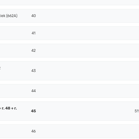
iek (662A)
40
41
42
z
43
44
r. 48 + r.
45
51
46