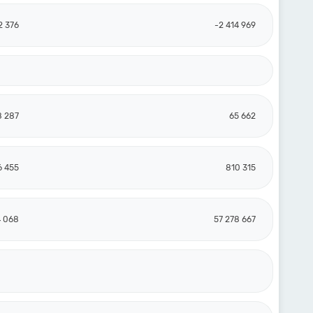
2 376
-2 414 969
8 287
65 662
6 455
810 315
4 068
57 278 667