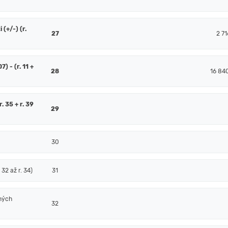
(+/-) (r.
27
2 71
7) - (r. 11 +
28
16 84
. 35 + r. 39
29
30
32 až r. 34)
31
ných
32