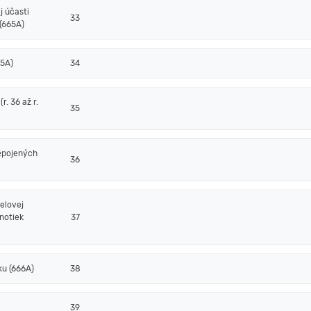
j účasti
33
(665A)
65A)
34
. 36 až r.
35
epojených
36
elovej
notiek
37
ku (666A)
38
39