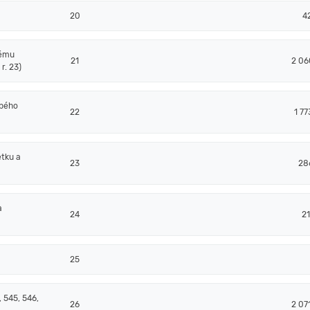
20
4
nému
21
2 06
r. 23)
obého
22
1 77
tku a
23
28
a
24
21
25
 545, 546,
26
2 07