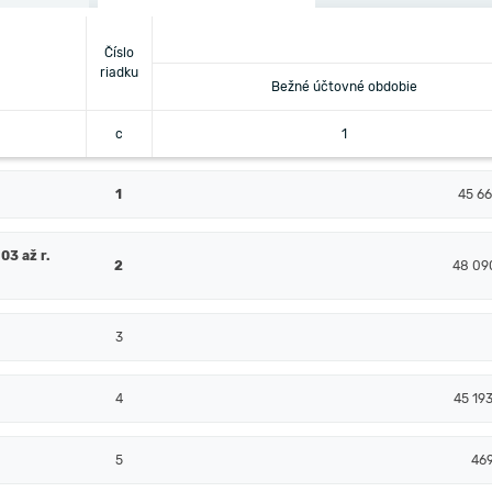
Číslo
riadku
Bežné účtovné obdobie
c
1
1
45 66
03 až r.
2
48 09
3
4
45 19
5
46