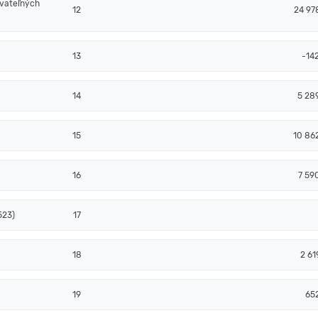
ovateľných
12
24 97
13
-14
14
5 28
15
10 86
16
7 59
523)
17
18
2 61
19
65