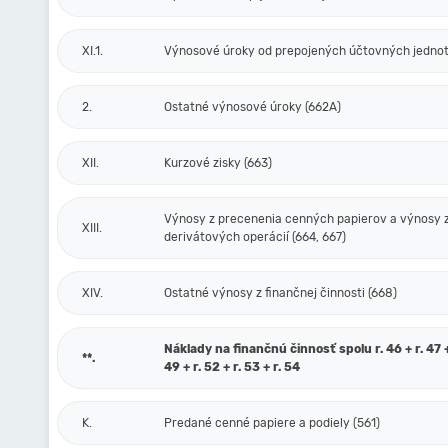
XI.1.
Výnosové úroky od prepojených účtovných jednot
2.
Ostatné výnosové úroky (662A)
XII.
Kurzové zisky (663)
Výnosy z precenenia cenných papierov a výnosy 
XIII.
derivátových operácií (664, 667)
XIV.
Ostatné výnosy z finančnej činnosti (668)
Náklady na finančnú činnosť spolu r. 46 + r. 47 + 
**.
49 + r. 52 + r. 53 + r. 54
K.
Predané cenné papiere a podiely (561)