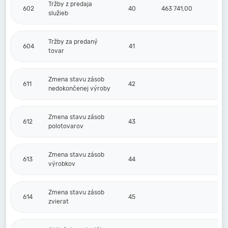
Tržby z predaja
602
40
463 741,00
služieb
Tržby za predaný
604
41
tovar
Zmena stavu zásob
611
42
nedokončenej výroby
Zmena stavu zásob
612
43
polotovarov
Zmena stavu zásob
613
44
výrobkov
Zmena stavu zásob
614
45
zvierat