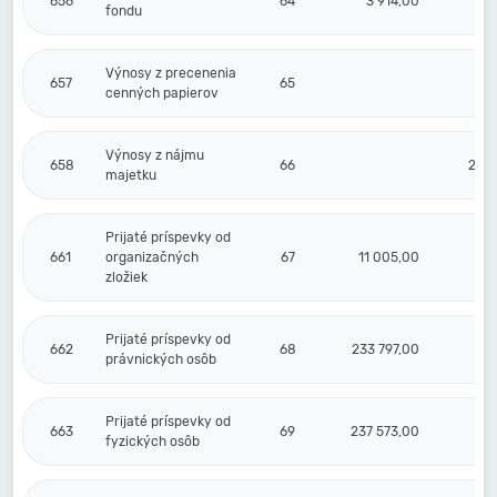
656
64
3 914,00
fondu
Výnosy z precenenia
657
65
cenných papierov
Výnosy z nájmu
658
66
20 
majetku
Prijaté príspevky od
661
organizačných
67
11 005,00
zložiek
Prijaté príspevky od
662
68
233 797,00
právnických osôb
Prijaté príspevky od
663
69
237 573,00
fyzických osôb