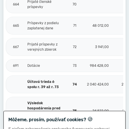
Prijaté členské
664
70
príspevky
Príspevky z podielu
665
71
48 012,00
zaplatenej dane
Prijaté príspevky z
667
72
3 941,00
verejných zbierok
691
Dotácie
73
984 428,00
Účtová trieda 6
74
2 040 424,00
20 
spolu r. 39 až r. 73
Výsledok
hospodárenia pred
75
24 522,00
10 
zdanením r. 74 - r.
🍪
38
Môžeme, prosím, používať cookies?