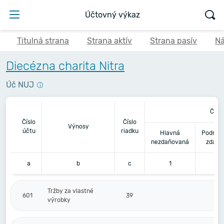
Účtovný výkaz
Titulná strana
Strana aktív
Strana pasív
Ná
Diecézna charita Nitra
Úč NUJ
Činn
Číslo
Číslo
Výnosy
účtu
riadku
Hlavná
Podnika
nezdaňovaná
zdaňo
a
b
c
1
2
Tržby za vlastné
601
39
výrobky