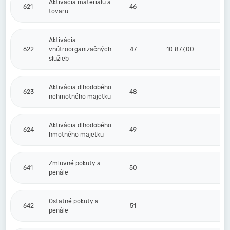
Aktivácia materiálu a
621
46
tovaru
Aktivácia
622
vnútroorganizačných
47
10 877,00
služieb
Aktivácia dlhodobého
623
48
nehmotného majetku
Aktivácia dlhodobého
624
49
hmotného majetku
Zmluvné pokuty a
641
50
penále
Ostatné pokuty a
642
51
penále