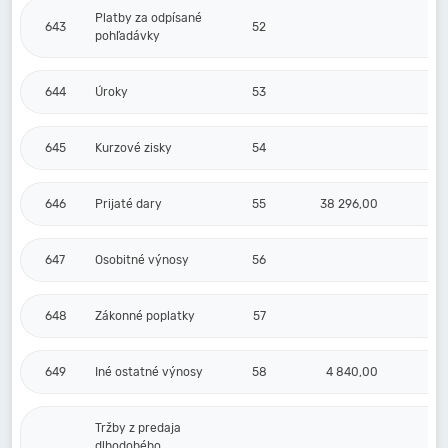
Platby za odpísané
643
52
pohľadávky
644
Úroky
53
645
Kurzové zisky
54
646
Prijaté dary
55
38 296,00
647
Osobitné výnosy
56
648
Zákonné poplatky
57
649
Iné ostatné výnosy
58
4 840,00
Tržby z predaja
dlhodobého