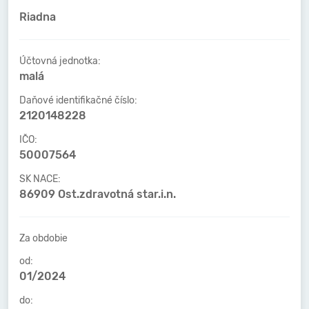
Riadna
Účtovná jednotka:
malá
Daňové identifikačné číslo:
2120148228
IČO:
50007564
SK NACE:
86909 Ost.zdravotná star.i.n.
Za obdobie
od:
01/2024
do: