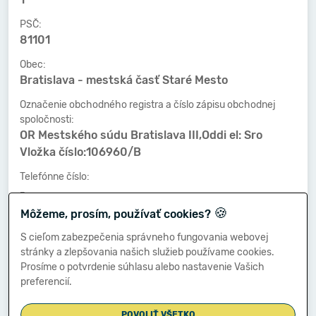
PSČ:
81101
Obec:
Bratislava - mestská časť Staré Mesto
Označenie obchodného registra a číslo zápisu obchodnej
spoločnosti:
OR Mestského súdu Bratislava III,Oddi el: Sro
Vložka číslo:106960/B
Telefónne číslo:
-
🍪
Môžeme, prosím, používať cookies?
Faxové číslo:
-
S cieľom zabezpečenia správneho fungovania webovej
stránky a zlepšovania našich služieb používame cookies.
E-mailová adresa:
Prosíme o potvrdenie súhlasu alebo nastavenie Vašich
-
preferencií.
POVOLIŤ VŠETKO