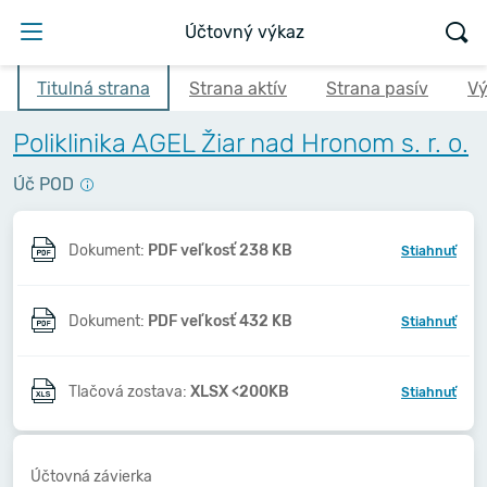
Účtovný výkaz
Titulná strana
Strana aktív
Strana pasív
Vý
Poliklinika AGEL Žiar nad Hronom s. r. o.
Úč POD
Dokument:
PDF veľkosť 238 KB
Stiahnuť
Dokument:
PDF veľkosť 432 KB
Stiahnuť
Tlačová zostava:
XLSX <200KB
Stiahnuť
Účtovná závierka