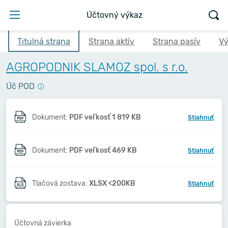
Účtovný výkaz
Titulná strana
Strana aktív
Strana pasív
Vý
AGROPODNIK SLAMOZ spol. s r.o.
Úč POD
Dokument:
PDF veľkosť 1 819 KB
Stiahnuť
Dokument:
PDF veľkosť 469 KB
Stiahnuť
Tlačová zostava:
XLSX <200KB
Stiahnuť
Účtovná závierka