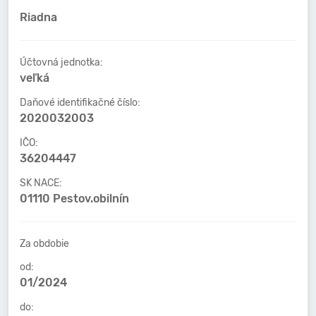
Riadna
Účtovná jednotka:
veľká
Daňové identifikačné číslo:
2020032003
IČO:
36204447
SK NACE:
01110 Pestov.obilnín
Za obdobie
od:
01/2024
do: