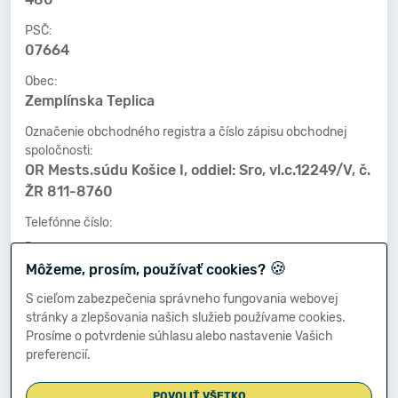
PSČ:
07664
Obec:
Zemplínska Teplica
Označenie obchodného registra a číslo zápisu obchodnej
spoločnosti:
OR Mests.súdu Košice I, oddiel: Sro, vl.c.12249/V, č.
ŽR 811-8760
Telefónne číslo:
-
🍪
Môžeme, prosím, používať cookies?
Faxové číslo:
-
S cieľom zabezpečenia správneho fungovania webovej
stránky a zlepšovania našich služieb používame cookies.
E-mailová adresa:
Prosíme o potvrdenie súhlasu alebo nastavenie Vašich
-
preferencií.
POVOLIŤ VŠETKO