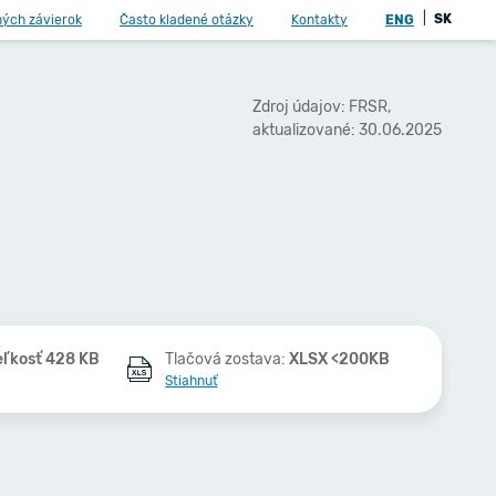
|
SK
ných závierok
Často kladené otázky
Kontakty
ENG
Zdroj údajov: FRSR,
aktualizované: 30.06.2025
eľkosť 428 KB
Tlačová zostava:
XLSX <200KB
Stiahnuť