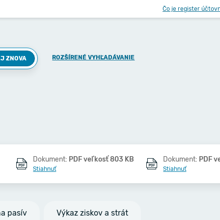
Čo je register účtov
ROZŠÍRENÉ VYHĽADÁVANIE
J ZNOVA
Dokument:
PDF veľkosť 803 KB
Dokument:
PDF v
Stiahnuť
Stiahnuť
na pasív
Výkaz ziskov a strát