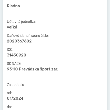
Riadna
Účtovná jednotka:
veľká
Daňové identifikačné číslo:
2020367602
IČO:
31450920
SK NACE:
93110 Prevádzka šport.zar.
Za obdobie
od:
01/2024
do: