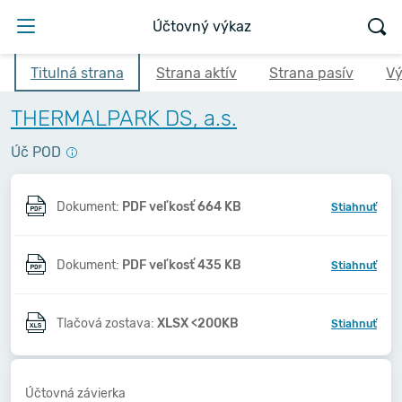
Účtovný výkaz
Titulná strana
Strana aktív
Strana pasív
Vý
THERMALPARK DS, a.s.
Úč POD
Dokument:
PDF veľkosť 664 KB
Stiahnuť
Dokument:
PDF veľkosť 435 KB
Stiahnuť
Tlačová zostava:
XLSX <200KB
Stiahnuť
Účtovná závierka