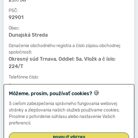
PSČ:
92901
Obec:
Dunajská Streda
Označenie obchodného registra a číslo zápisu obchodnej
spoločnosti:
Okresný súd Trnava, Oddiel: Sa, Vložk a č íslo:
224/T
Telefónne číslo:
-
🍪
Môžeme, prosím, používať cookies?
Faxové číslo:
-
S cieľom zabezpečenia správneho fungovania webovej
stránky a zlepšovania našich služieb používame cookies.
E-mailová adresa:
Prosíme o potvrdenie súhlasu alebo nastavenie Vašich
-
preferencií.
POVOLIŤ VŠETKO