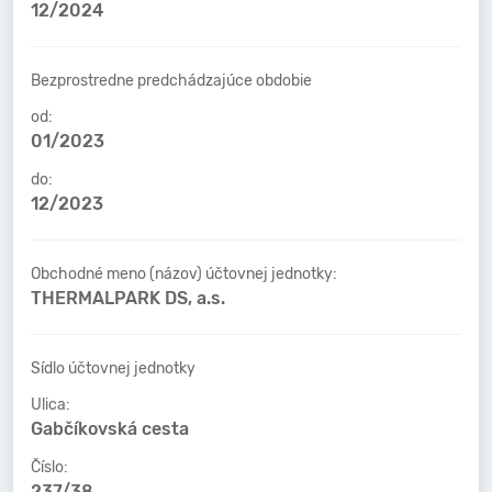
12/2024
Bezprostredne predchádzajúce obdobie
od:
01/2023
do:
12/2023
Obchodné meno (názov) účtovnej jednotky:
THERMALPARK DS, a.s.
Sídlo účtovnej jednotky
Ulica:
Gabčíkovská cesta
Číslo:
237/38