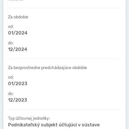
Za obdobie
od:
01/2024
do:
12/2024
Za bezprostredne predchádzajúce obdobie
od:
01/2023
do:
12/2023
Typ účtovnej jednotky:
Podnikateľský subjekt účtujúci v sústave