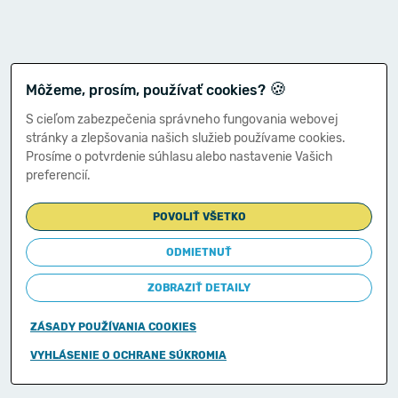
🍪
Môžeme, prosím, používať cookies?
S cieľom zabezpečenia správneho fungovania webovej
stránky a zlepšovania našich služieb používame cookies.
Prosíme o potvrdenie súhlasu alebo nastavenie Vašich
preferencií.
POVOLIŤ VŠETKO
ODMIETNUŤ
ZOBRAZIŤ DETAILY
ZÁSADY POUŽÍVANIA COOKIES
Copyright © 2011-2026
VYHLÁSENIE O OCHRANE SÚKROMIA
Ministerstvo financií Slovenskej republiky