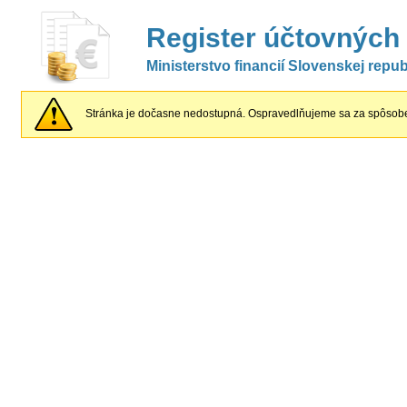
Register účtovných
Ministerstvo financií Slovenskej repub
Stránka je dočasne nedostupná. Ospravedlňujeme sa za spôsobe