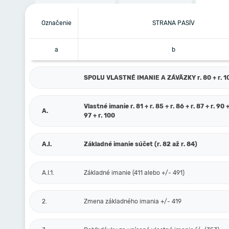
Označenie
STRANA PASÍV
a
b
SPOLU VLASTNÉ IMANIE A ZÁVÄZKY r. 80 + r. 101
Vlastné imanie r. 81 + r. 85 + r. 86 + r. 87 + r. 90 +
A.
97 + r. 100
A.I.
Základné imanie súčet (r. 82 až r. 84)
A.I.1.
Základné imanie (411 alebo +/- 491)
2.
Zmena základného imania +/- 419