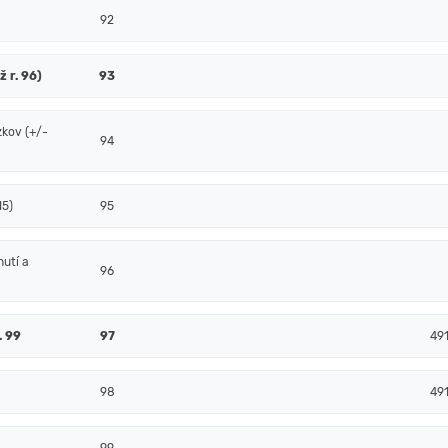
92
ž r. 96)
93
zkov (+/-
94
15)
95
nutí a
96
. 99
97
49
98
49