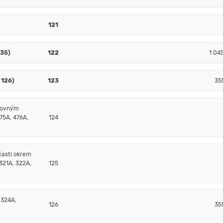
121
135)
122
1 04
 126)
123
35
čtovným
75A, 476A,
124
časti okrem
321A, 322A,
125
 324A,
126
35