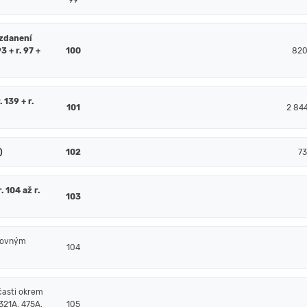
99
 zdanení
93 + r. 97 +
100
820
. 139 + r.
101
2 84
)
102
73
 104 až r.
103
čtovným
104
časti okrem
321A, 475A,
105