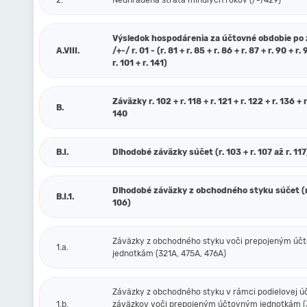
2.
Neuhradená strata minulých rokov (/-/429)
Výsledok hospodárenia za účtovné obdobie po
A.VIII.
/+-/ r. 01 - (r. 81 + r. 85 + r. 86 + r. 87 + r. 90 + r. 
r. 101 + r. 141)
Záväzky r. 102 + r. 118 + r. 121 + r. 122 + r. 136 + r
B.
140
B.I.
Dlhodobé záväzky súčet (r. 103 + r. 107 až r. 117
Dlhodobé záväzky z obchodného styku súčet (r.
B.I.1.
106)
Záväzky z obchodného styku voči prepojeným ú
1.a.
jednotkám (321A, 475A, 476A)
Záväzky z obchodného styku v rámci podielovej ú
1.b.
záväzkov voči prepojeným účtovným jednotkám (