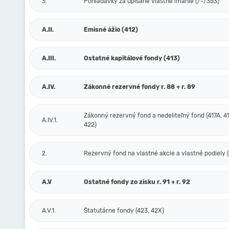
3.
Pohľadávky za upísané vlastné imanie (/-/353)
A.II.
Emisné ážio (412)
A.III.
Ostatné kapitálové fondy (413)
A.IV.
Zákonné rezervné fondy r. 88 + r. 89
Zákonný rezervný fond a nedeliteľný fond (417A, 41
A.IV.1.
422)
2.
Rezervný fond na vlastné akcie a vlastné podiely (
A.V
Ostatné fondy zo zisku r. 91 + r. 92
A.V.1.
Štatutárne fondy (423, 42X)