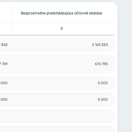
Bezprostredne predchádzajúce účtovné obdobie
5
1 842
2 165 283
7 769
676 785
 000
5 000
 000
5 000