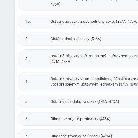
476A)
1.c.
Ostatné záväzky z obchodného styku (321A, 475A,
2.
Čistá hodnota zákazky (316A)
Ostatné záväzky voči prepojeným účtovným jed
3.
(471A, 47XA)
Ostatné záväzky v rámci podielovej účasti okrem
4.
voči prepojeným účtovným jednotkám (471A, 47XA
5.
Ostatné dlhodobé záväzky (479A, 47XA)
6.
Dlhodobé prijaté preddavky (475A)
7.
Dlhodobé zmenky na úhradu (478A)