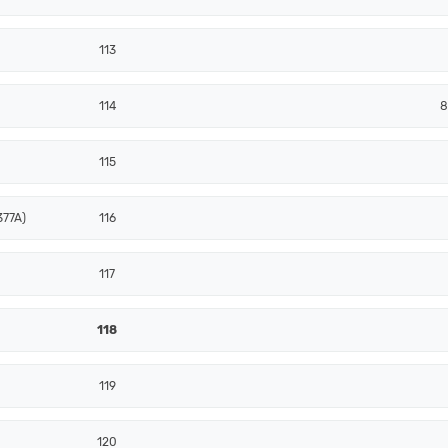
113
114
8
115
377A)
116
117
118
119
120