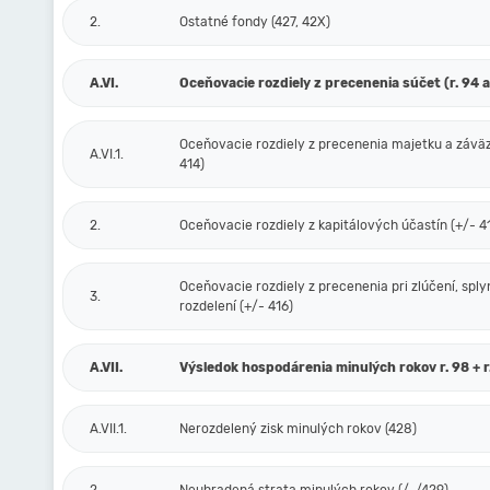
2.
Ostatné fondy (427, 42X)
A.VI.
Oceňovacie rozdiely z precenenia súčet (r. 94 a
Oceňovacie rozdiely z precenenia majetku a závä
A.VI.1.
414)
2.
Oceňovacie rozdiely z kapitálových účastín (+/- 4
Oceňovacie rozdiely z precenenia pri zlúčení, sply
3.
rozdelení (+/- 416)
A.VII.
Výsledok hospodárenia minulých rokov r. 98 + r
A.VII.1.
Nerozdelený zisk minulých rokov (428)