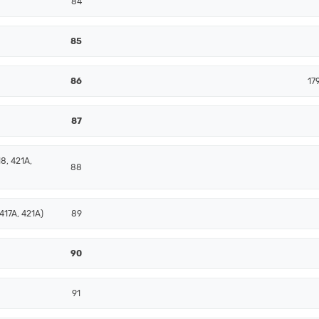
84
85
86
17
87
8, 421A,
88
417A, 421A)
89
90
91