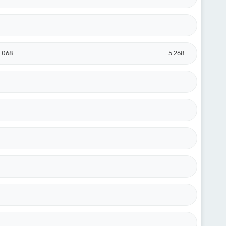
 068
5 268