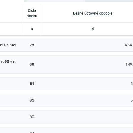
Číslo
Bežné účtovné obdobie
riadku
c
4
 + r. 141
79
4 34
 r. 93 + r.
80
1 49
81
5
82
5
83