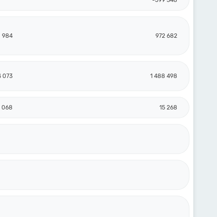
-599 348
 984
972 682
4 073
1 488 498
 068
15 268