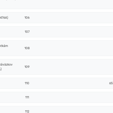
 476A)
106
107
notkám
108
 záväzkov
109
)
110
65
111
112