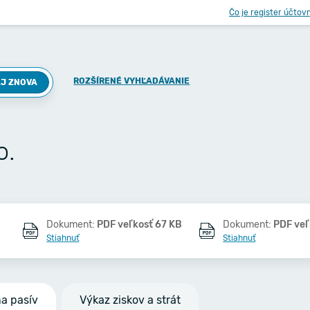
Čo je register účtov
ROZŠÍRENÉ VYHĽADÁVANIE
J ZNOVA
o.
Dokument:
PDF veľkosť 67 KB
Dokument:
PDF veľ
Stiahnuť
Stiahnuť
na pasív
Výkaz ziskov a strát