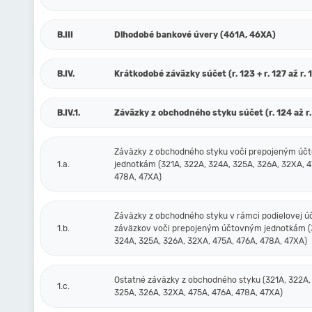
B.III
Dlhodobé bankové úvery (461A, 46XA)
B.IV.
Krátkodobé záväzky súčet (r. 123 + r. 127 až r. 
B.IV.1.
Záväzky z obchodného styku súčet (r. 124 až r.
Záväzky z obchodného styku voči prepojeným ú
1.a.
jednotkám (321A, 322A, 324A, 325A, 326A, 32XA, 4
478A, 47XA)
Záväzky z obchodného styku v rámci podielovej ú
1.b.
záväzkov voči prepojeným účtovným jednotkám (
324A, 325A, 326A, 32XA, 475A, 476A, 478A, 47XA)
Ostatné záväzky z obchodného styku (321A, 322A,
1.c.
325A, 326A, 32XA, 475A, 476A, 478A, 47XA)