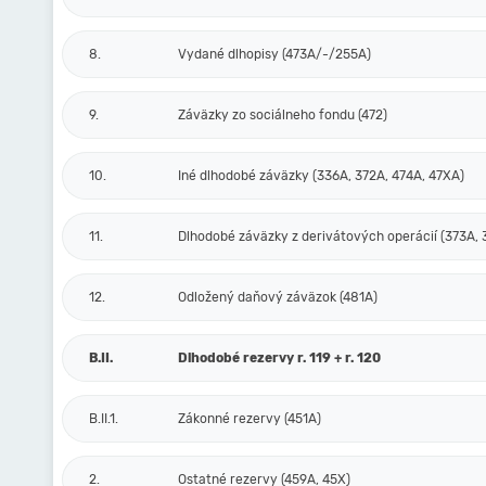
8.
Vydané dlhopisy (473A/-/255A)
9.
Záväzky zo sociálneho fondu (472)
10.
Iné dlhodobé záväzky (336A, 372A, 474A, 47XA)
11.
Dlhodobé záväzky z derivátových operácií (373A, 
12.
Odložený daňový záväzok (481A)
B.II.
Dlhodobé rezervy r. 119 + r. 120
B.II.1.
Zákonné rezervy (451A)
2.
Ostatné rezervy (459A, 45X)