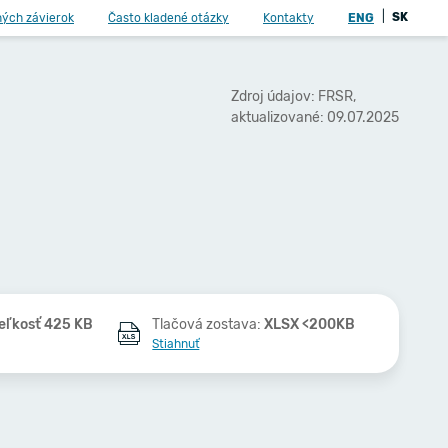
|
SK
ných závierok
Často kladené otázky
Kontakty
ENG
Zdroj údajov: FRSR,
aktualizované: 09.07.2025
eľkosť 425 KB
Tlačová zostava:
XLSX <200KB
Stiahnuť