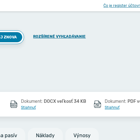
Čo je register účtov
ROZŠÍRENÉ VYHĽADÁVANIE
J ZNOVA
Dokument:
DOCX veľkosť 34 KB
Dokument:
PDF v
Stiahnuť
Stiahnuť
na pasív
Náklady
Výnosy