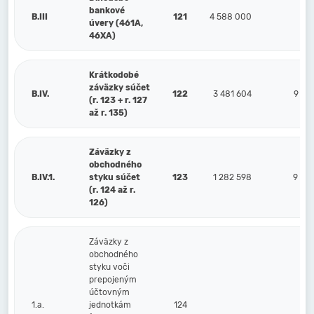
bankové
B.III
121
4 588 000
úvery (461A,
46XA)
Krátkodobé
záväzky súčet
B.IV.
122
3 481 604
9 93
(r. 123 + r. 127
až r. 135)
Záväzky z
obchodného
B.IV.1.
styku súčet
123
1 282 598
9 50
(r. 124 až r.
126)
Záväzky z
obchodného
styku voči
prepojeným
účtovným
1.a.
jednotkám
124