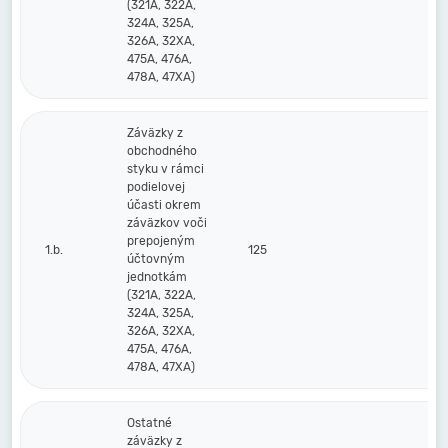
(321A, 322A,
324A, 325A,
326A, 32XA,
475A, 476A,
478A, 47XA)
Záväzky z
obchodného
styku v rámci
podielovej
účasti okrem
záväzkov voči
prepojeným
1.b.
125
účtovným
jednotkám
(321A, 322A,
324A, 325A,
326A, 32XA,
475A, 476A,
478A, 47XA)
Ostatné
záväzky z