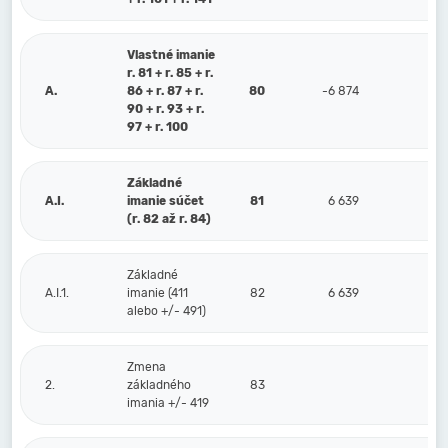
Vlastné imanie
r. 81 + r. 85 + r.
A.
86 + r. 87 + r.
80
-6 874
590
90 + r. 93 + r.
97 + r. 100
Základné
A.I.
imanie súčet
81
6 639
(r. 82 až r. 84)
Základné
A.I.1.
imanie (411
82
6 639
alebo +/- 491)
Zmena
2.
základného
83
imania +/- 419