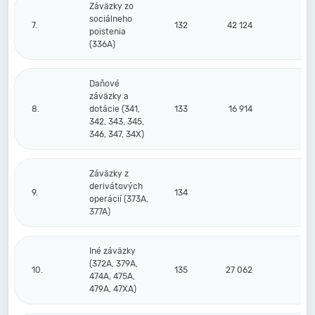
Záväzky zo
sociálneho
7.
132
42 124
1
poistenia
(336A)
Daňové
záväzky a
8.
dotácie (341,
133
16 914
24
342, 343, 345,
346, 347, 34X)
Záväzky z
derivátových
9.
134
operácií (373A,
377A)
Iné záväzky
(372A, 379A,
10.
135
27 062
15
474A, 475A,
479A, 47XA)