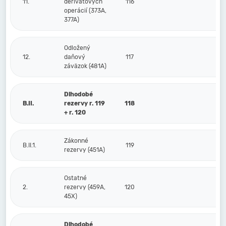
11.
derivátových
116
operácií (373A,
377A)
Odložený
12.
daňový
117
záväzok (481A)
Dlhodobé
B.II.
rezervy r. 119
118
+ r. 120
Zákonné
B.II.1.
119
rezervy (451A)
Ostatné
2.
rezervy (459A,
120
45X)
Dlhodobé