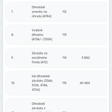
Dlhodobé
7.
zmenky na
112
úhradu (478A)
Vydané
8.
dlhopisy
113
(473A/-/255A)
Záväzky zo
9.
sociálneho
114
3 882
fondu (472)
Iné dlhodobé
záväzky (336A,
10.
115
60 684
372A, 474A,
47XA)
Dlhodobé
záväzky z