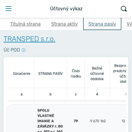
Účtovný výkaz
Titulná strana
Strana aktív
Strana pasív
Vý
TRANSPED s.r.o.
Úč POD
Bezprostr
Bežné
Číslo
predchádz
Označenie
STRANA PASÍV
účtovné
riadku
účtovn
obdobie
obdobi
a
b
c
4
5
SPOLU
VLASTNÉ
IMANIE A
79
9 670 162
12 53
ZÁVÄZKY r. 80
+ r. 101 + r. 141