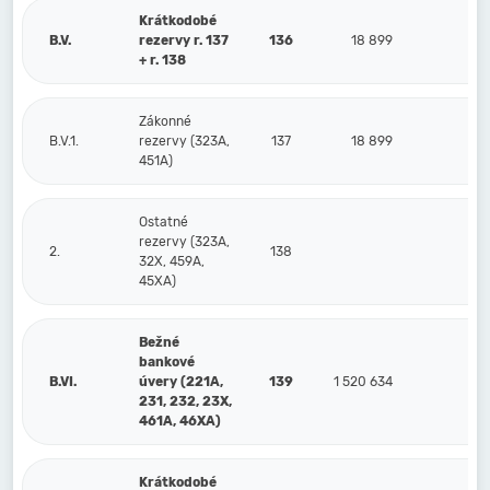
Krátkodobé
B.V.
rezervy r. 137
136
18 899
2
+ r. 138
Zákonné
B.V.1.
rezervy (323A,
137
18 899
2
451A)
Ostatné
rezervy (323A,
2.
138
32X, 459A,
45XA)
Bežné
bankové
B.VI.
úvery (221A,
139
1 520 634
231, 232, 23X,
461A, 46XA)
Krátkodobé