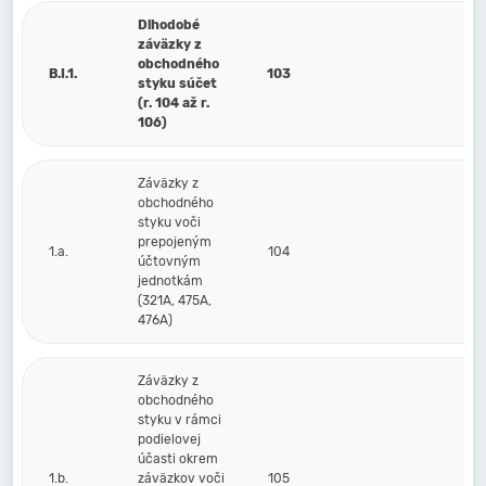
Dlhodobé
záväzky z
obchodného
B.I.1.
103
styku súčet
(r. 104 až r.
106)
Záväzky z
obchodného
styku voči
prepojeným
1.a.
104
účtovným
jednotkám
(321A, 475A,
476A)
Záväzky z
obchodného
styku v rámci
podielovej
účasti okrem
1.b.
záväzkov voči
105