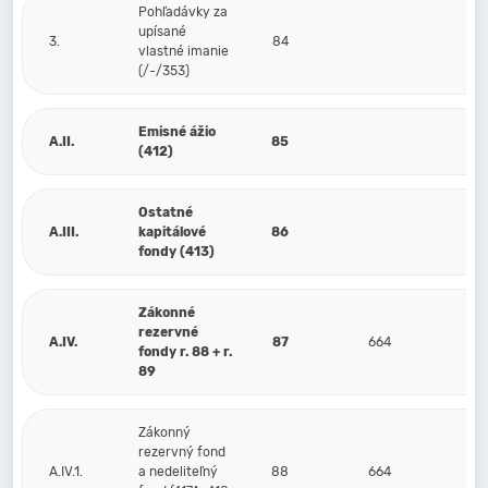
Pohľadávky za
upísané
3.
84
vlastné imanie
(/-/353)
Emisné ážio
A.II.
85
(412)
Ostatné
A.III.
kapitálové
86
fondy (413)
Zákonné
rezervné
A.IV.
87
664
fondy r. 88 + r.
89
Zákonný
rezervný fond
A.IV.1.
a nedeliteľný
88
664