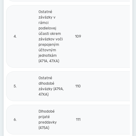
Ostatné
záväzky v
rámci
podielovej
účasti okrem
4.
109
záväzkov voči
prepojeným
účtovným
jednotkám
(471A, 47XA)
Ostatné
dlhodobé
5.
110
záväzky (479A,
47XA)
Dlhodobé
prijaté
6.
111
preddavky
(475A)