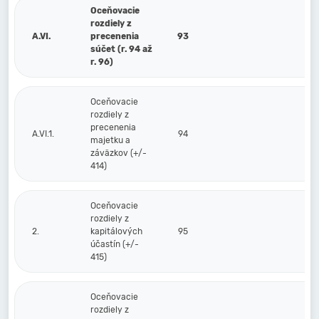
Oceňovacie
rozdiely z
A.VI.
precenenia
93
súčet (r. 94 až
r. 96)
Oceňovacie
rozdiely z
precenenia
A.VI.1.
94
majetku a
záväzkov (+/-
414)
Oceňovacie
rozdiely z
2.
kapitálových
95
účastín (+/-
415)
Oceňovacie
rozdiely z