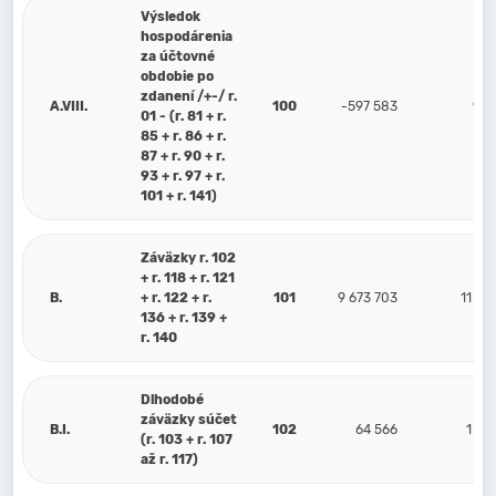
Výsledok
hospodárenia
za účtovné
obdobie po
zdanení /+-/ r.
A.VIII.
100
-597 583
958
01 - (r. 81 + r.
85 + r. 86 + r.
87 + r. 90 + r.
93 + r. 97 + r.
101 + r. 141)
Záväzky r. 102
+ r. 118 + r. 121
B.
+ r. 122 + r.
101
9 673 703
11 94
136 + r. 139 +
r. 140
Dlhodobé
záväzky súčet
B.I.
102
64 566
1 98
(r. 103 + r. 107
až r. 117)