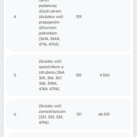
rámci
podielovej
účasti okrem
4.
záväzkov voči
129
prepojeným
účtovným
jednotkám
(361A, 36XA,
471A, 47XA)
Záväzky voči
spoločníkom a
združeniu (364,
5.
130
4 500
365, 366, 367,
368, 398A,
478A, 479A)
Záväzky voči
zamestnancom
6.
131
46 510
1
(331, 333, 33X,
479A)