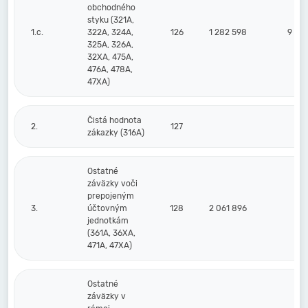
obchodného
styku (321A,
1.c.
322A, 324A,
126
1 282 598
9 50
325A, 326A,
32XA, 475A,
476A, 478A,
47XA)
Čistá hodnota
2.
127
zákazky (316A)
Ostatné
záväzky voči
prepojeným
3.
účtovným
128
2 061 896
jednotkám
(361A, 36XA,
471A, 47XA)
Ostatné
záväzky v