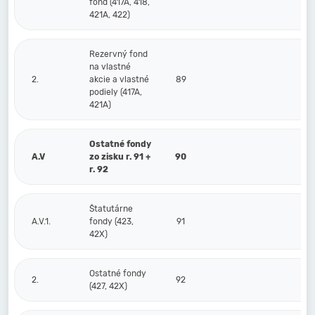
fond (417A, 418,
421A, 422)
Rezervný fond
na vlastné
2.
akcie a vlastné
89
podiely (417A,
421A)
Ostatné fondy
A.V
zo zisku r. 91 +
90
r. 92
Štatutárne
A.V.1.
fondy (423,
91
42X)
Ostatné fondy
2.
92
(427, 42X)