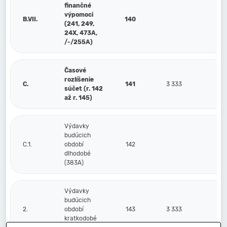
finančné
výpomoci
B.VII.
140
(241, 249,
24X, 473A,
/-/255A)
Časové
rozlíšenie
C.
141
3 333
súčet (r. 142
až r. 145)
Výdavky
budúcich
C.1.
období
142
dlhodobé
(383A)
Výdavky
budúcich
2.
období
143
3 333
kratkodobé