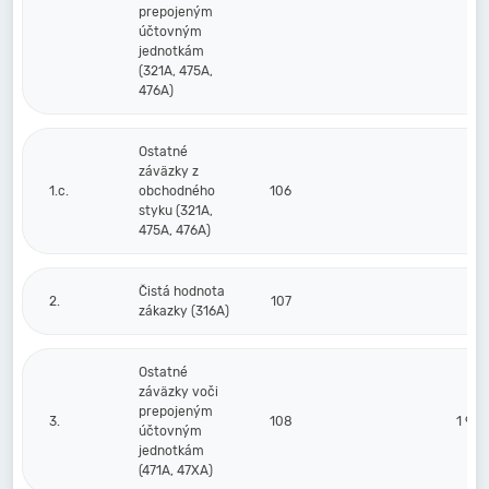
prepojeným
účtovným
jednotkám
(321A, 475A,
476A)
Ostatné
záväzky z
1.c.
obchodného
106
styku (321A,
475A, 476A)
Čistá hodnota
2.
107
zákazky (316A)
Ostatné
záväzky voči
prepojeným
3.
108
1 98
účtovným
jednotkám
(471A, 47XA)