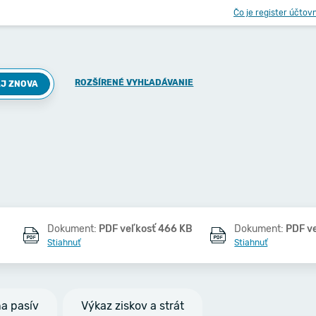
Čo je register účtov
ROZŠÍRENÉ VYHĽADÁVANIE
J ZNOVA
Dokument:
PDF veľkosť 466 KB
Dokument:
PDF v
Stiahnuť
Stiahnuť
na pasív
Výkaz ziskov a strát