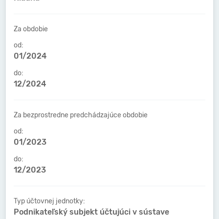
Za obdobie
od:
01/2024
do:
12/2024
Za bezprostredne predchádzajúce obdobie
od:
01/2023
do:
12/2023
Typ účtovnej jednotky:
Podnikateľský subjekt účtujúci v sústave