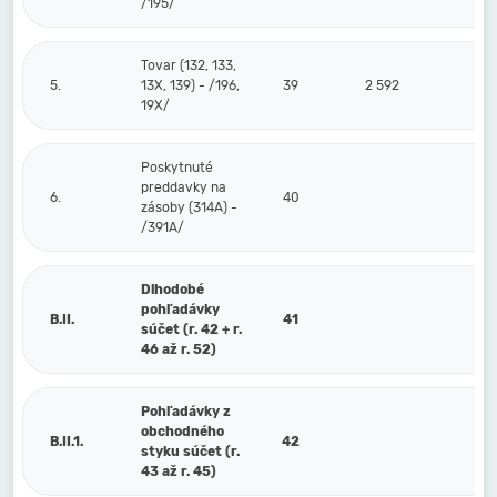
/195/
Tovar (132, 133,
5.
13X, 139) - /196,
39
2 592
19X/
Poskytnuté
preddavky na
6.
40
zásoby (314A) -
/391A/
Dlhodobé
pohľadávky
B.II.
41
súčet (r. 42 + r.
46 až r. 52)
Pohľadávky z
obchodného
B.II.1.
42
styku súčet (r.
43 až r. 45)