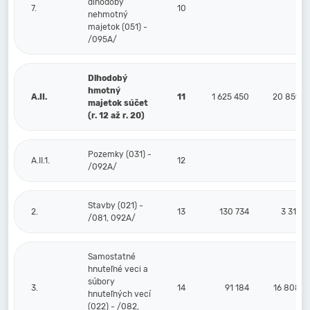
dlhodobý
7.
10
nehmotný
majetok (051) -
/095A/
Dlhodobý
hmotný
A.II.
11
1 625 450
20 859
majetok súčet
(r. 12 až r. 20)
Pozemky (031) -
A.II.1.
12
/092A/
Stavby (021) -
2.
13
130 734
3 317
/081, 092A/
Samostatné
hnuteľné veci a
súbory
3.
14
91 184
16 808
hnuteľných vecí
(022) - /082,