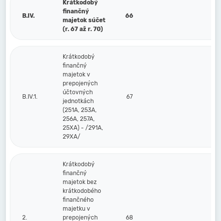
Krátkodobý
finančný
B.IV.
66
majetok súčet
(r. 67 až r. 70)
Krátkodobý
finančný
majetok v
prepojených
účtovných
B.IV.1.
67
jednotkách
(251A, 253A,
256A, 257A,
25XA) - /291A,
29XA/
Krátkodobý
finančný
majetok bez
krátkodobého
finančného
majetku v
2.
prepojených
68