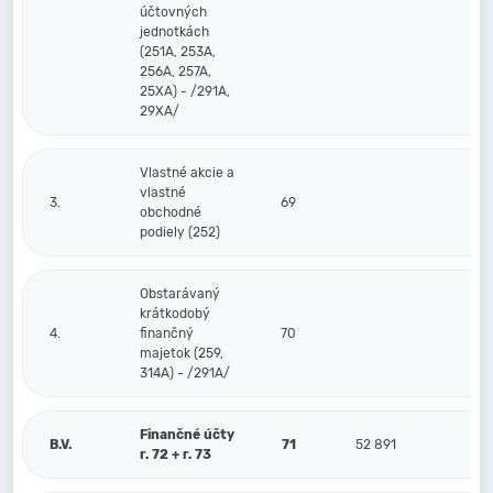
účtovných
jednotkách
(251A, 253A,
256A, 257A,
25XA) - /291A,
29XA/
Vlastné akcie a
vlastné
3.
69
obchodné
podiely (252)
Obstarávaný
krátkodobý
4.
finančný
70
majetok (259,
314A) - /291A/
Finančné účty
B.V.
71
52 891
r. 72 + r. 73