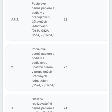
Podielové
cenné papiere a
podiely v
prepojených
A.III.1.
22
účtovných
jednotkách
(061A, 062A,
063A) - /096A/
Podielové
cenné papiere a
podiely s
podielovou
2.
účasťou okrem
23
v prepojených
účtovných
jednotkách
(062A) - /096A/
Ostatné
realizovateľné
3.
cenné papiere a
24