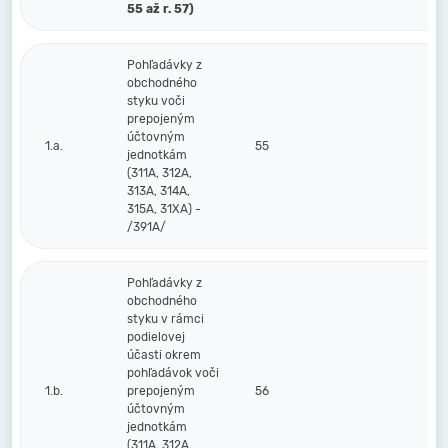
55 až r. 57)
Pohľadávky z
obchodného
styku voči
prepojeným
účtovným
1.a.
55
jednotkám
(311A, 312A,
313A, 314A,
315A, 31XA) -
/391A/
Pohľadávky z
obchodného
styku v rámci
podielovej
účasti okrem
pohľadávok voči
1.b.
prepojeným
56
účtovným
jednotkám
(311A, 312A,