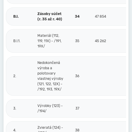
Zásoby súčet
B.I.
34
47 854
(r. 35 až r. 40)
Materiál (112,
B.I.1.
119, 11X) - /191,
35
45 262
19X/
Nedokončená
výroba a
polotovary
2.
36
vlastnej výroby
(121, 122, 12X) -
/192, 193, 19X/
Výrobky (123) -
3.
37
/194/
Zvieratá (124) -
4.
38