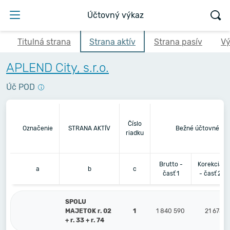
Účtovný výkaz
Titulná strana
Strana aktív
Strana pasív
Vý
APLEND City, s.r.o.
Úč POD
Číslo
Označenie
STRANA AKTÍV
Bežné účtovné ob
riadku
Brutto -
Korekcia
a
b
c
časť 1
- časť 2
SPOLU
MAJETOK r. 02
1
1 840 590
21 675
+ r. 33 + r. 74