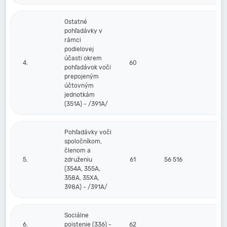
Ostatné
pohľadávky v
rámci
podielovej
účasti okrem
4.
60
pohľadávok voči
prepojeným
účtovným
jednotkám
(351A) - /391A/
Pohľadávky voči
spoločníkom,
členom a
5.
združeniu
61
56 516
(354A, 355A,
358A, 35XA,
398A) - /391A/
Sociálne
6.
poistenie (336) -
62