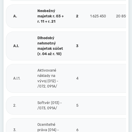
Neobežný
A.
majetok r. 03 +
2
1 625 450
20 859
r. 11 + r. 21
Dlhodobý
nehmotný
A.I.
3
majetok súčet
(r. 04 až r. 10)
Aktivované
náklady na
A.I.1.
4
vývoj (012) -
/072, 091A/
Softvér (013) -
2.
5
/073, 091A/
Oceniteľné
3.
práva (014) -
6