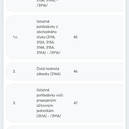
315A, 31XA) -
/391A/
Ostatné
pohľadávky z
obchodného
1.c.
styku (311A,
45
312A, 313A,
314A, 315A,
31XA) - /391A/
Čistá hodnota
2.
46
zákazky (316A)
Ostatné
pohľadávky voči
prepojeným
3.
47
účtovným
jednotkám
(351A) - /391A/