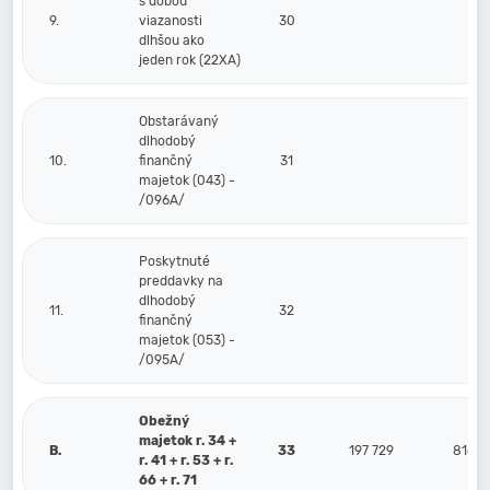
s dobou
9.
viazanosti
30
dlhšou ako
jeden rok (22XA)
Obstarávaný
dlhodobý
10.
finančný
31
majetok (043) -
/096A/
Poskytnuté
preddavky na
dlhodobý
11.
32
finančný
majetok (053) -
/095A/
Obežný
majetok r. 34 +
B.
33
197 729
816
r. 41 + r. 53 + r.
66 + r. 71