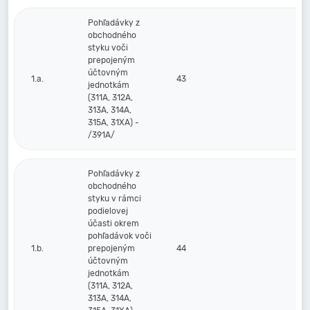
Pohľadávky z
obchodného
styku voči
prepojeným
účtovným
1.a.
43
jednotkám
(311A, 312A,
313A, 314A,
315A, 31XA) -
/391A/
Pohľadávky z
obchodného
styku v rámci
podielovej
účasti okrem
pohľadávok voči
1.b.
prepojeným
44
účtovným
jednotkám
(311A, 312A,
313A, 314A,