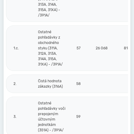
313A, 314A,
315A, 31XA) -
/391A/
Ostatné
pohľadávky z
obchodného
1.c.
styku (311A,
57
26 068
816
312A, 313A,
314A, 315A,
31XA) - /391A/
Čistá hodnota
2.
58
zákazky (316A)
Ostatné
pohľadávky voči
prepojeným
3.
59
účtovným
jednotkám
(351A) - /391A/