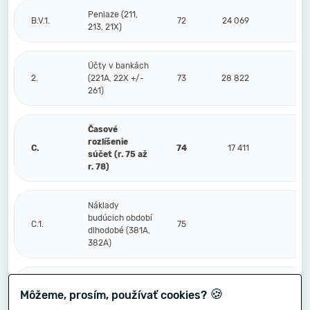
Peniaze (211,
B.V.1.
72
24 069
213, 21X)
Účty v bankách
2.
(221A, 22X +/-
73
28 822
261)
Časové
rozlíšenie
C.
74
17 411
súčet (r. 75 až
r. 78)
Náklady
budúcich období
C.1.
75
dlhodobé (381A,
382A)
Náklady
🍪
Môžeme, prosím, používať cookies?
budúcich období
2.
76
17 411
krátkodobé