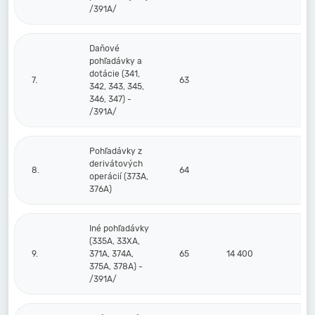
/391A/
Daňové
pohľadávky a
dotácie (341,
7.
63
342, 343, 345,
346, 347) -
/391A/
Pohľadávky z
derivátových
8.
64
operácií (373A,
376A)
Iné pohľadávky
(335A, 33XA,
9.
371A, 374A,
65
14 400
375A, 378A) -
/391A/