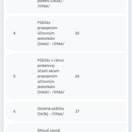
podiely (063A) -
/096A/
Pôžičky
prepojeným
4.
účtovným
25
jednotkám
(066A) - /096A/
Pôžičky v rámci
podielovej
účasti okrem
5.
prepojeným
26
účtovným
jednotkám
(066A) - /096A/
Ostatné pôžičky
6.
27
(067A) - /096A/
Dlhové cenné