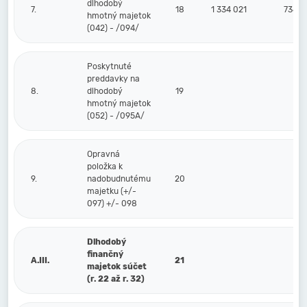
dlhodobý
7.
18
1 334 021
734
hmotný majetok
(042) - /094/
Poskytnuté
preddavky na
8.
dlhodobý
19
hmotný majetok
(052) - /095A/
Opravná
položka k
9.
nadobudnutému
20
majetku (+/-
097) +/- 098
Dlhodobý
finančný
A.III.
21
majetok súčet
(r. 22 až r. 32)