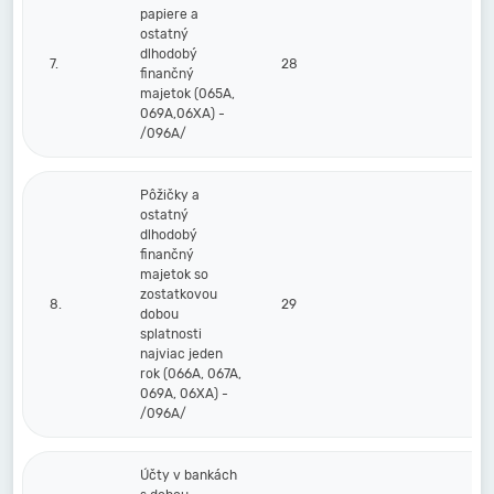
papiere a
ostatný
dlhodobý
7.
28
finančný
majetok (065A,
069A,06XA) -
/096A/
Pôžičky a
ostatný
dlhodobý
finančný
majetok so
zostatkovou
8.
29
dobou
splatnosti
najviac jeden
rok (066A, 067A,
069A, 06XA) -
/096A/
Účty v bankách