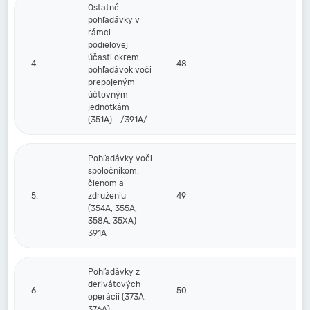
Ostatné
pohľadávky v
rámci
podielovej
účasti okrem
4.
48
pohľadávok voči
prepojeným
účtovným
jednotkám
(351A) - /391A/
Pohľadávky voči
spoločníkom,
členom a
5.
združeniu
49
(354A, 355A,
358A, 35XA) -
391A
Pohľadávky z
derivátových
6.
50
operácií (373A,
376A)