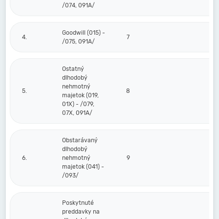
/074, 091A/
Goodwill (015) -
4.
7
/075, 091A/
Ostatný
dlhodobý
nehmotný
5.
8
majetok (019,
01X) - /079,
07X, 091A/
Obstarávaný
dlhodobý
6.
nehmotný
9
majetok (041) -
/093/
Poskytnuté
preddavky na