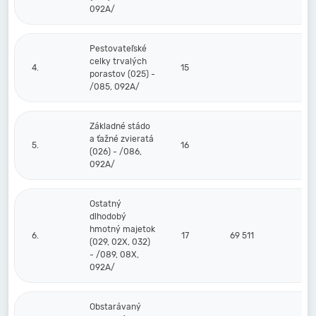
092A/
Pestovateľské
celky trvalých
4.
15
porastov (025) -
/085, 092A/
Základné stádo
a ťažné zvieratá
5.
16
(026) - /086,
092A/
Ostatný
dlhodobý
hmotný majetok
6.
17
69 511
(029, 02X, 032)
- /089, 08X,
092A/
Obstarávaný