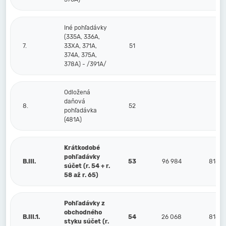
Iné pohľadávky
(335A, 336A,
7.
33XA, 371A,
51
374A, 375A,
378A) - /391A/
Odložená
daňová
8.
52
pohľadávka
(481A)
Krátkodobé
pohľadávky
B.III.
53
96 984
816
súčet (r. 54 + r.
58 až r. 65)
Pohľadávky z
obchodného
B.III.1.
54
26 068
816
styku súčet (r.