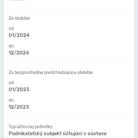
Za obdobie
od:
01/2024
do:
12/2024
Za bezprostredne predchádzajúce obdobie
od:
01/2023
do:
12/2023
Typ účtovnej jednotky:
Podnikateľský subjekt účtujúci v sústave