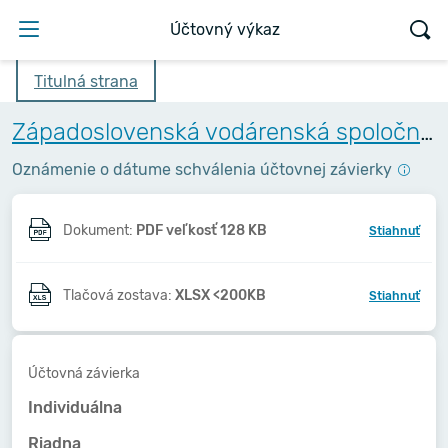
Účtovný výkaz
Titulná strana
Západoslovenská vodárenská spoločnosť, a.s.
Oznámenie o dátume schválenia účtovnej závierky
Dokument:
PDF veľkosť 128 KB
Stiahnuť
Tlačová zostava:
XLSX <200KB
Stiahnuť
Účtovná závierka
Individuálna
Riadna