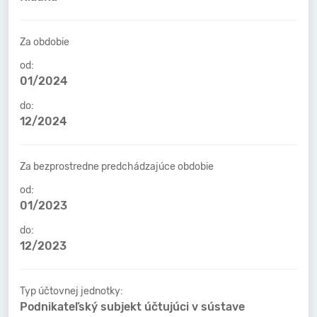
Za obdobie
od:
01/2024
do:
12/2024
Za bezprostredne predchádzajúce obdobie
od:
01/2023
do:
12/2023
Typ účtovnej jednotky:
Podnikateľský subjekt účtujúci v sústave