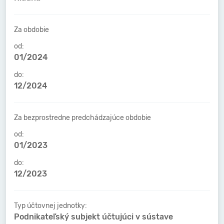
Za obdobie
od:
01/2024
do:
12/2024
Za bezprostredne predchádzajúce obdobie
od:
01/2023
do:
12/2023
Typ účtovnej jednotky:
Podnikateľský subjekt účtujúci v sústave