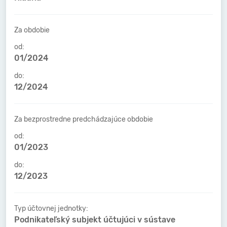
Za obdobie
od:
01/2024
do:
12/2024
Za bezprostredne predchádzajúce obdobie
od:
01/2023
do:
12/2023
Typ účtovnej jednotky:
Podnikateľský subjekt účtujúci v sústave