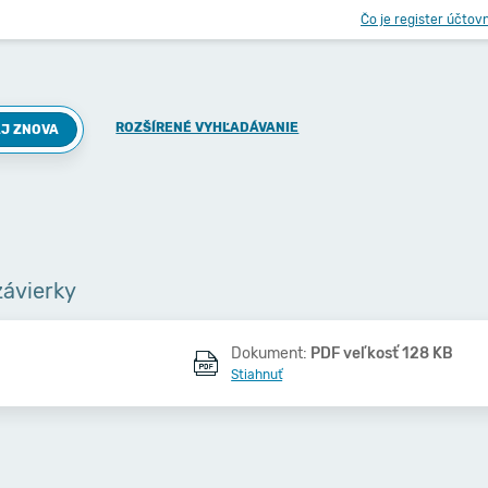
Čo je register účtov
ROZŠÍRENÉ VYHĽADÁVANIE
J ZNOVA
závierky
Dokument:
PDF veľkosť 128 KB
Stiahnuť