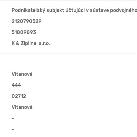
Podnikateľský subjekt účtujúci v sústave podvojnéh
2120790529
51809893
K & Zipline, s.r.o.
Vitanová
444
02712
Vitanová
-
-