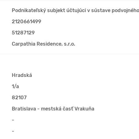
Podnikateľský subjekt účtujúci v sústave podvojnéh
2120661499
51287129
Carpathia Residence, s.r.o.
Hradská
1/a
82107
Bratislava - mestská časť Vrakuňa
-
-