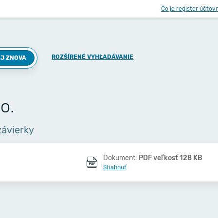
Čo je register účtov
ROZŠÍRENÉ VYHĽADÁVANIE
J ZNOVA
o.
závierky
Dokument:
PDF veľkosť 128 KB
Stiahnuť