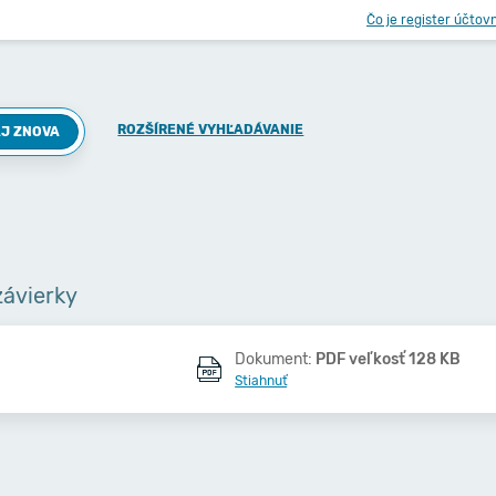
Čo je register účtov
ROZŠÍRENÉ VYHĽADÁVANIE
J ZNOVA
závierky
Dokument:
PDF veľkosť 128 KB
Stiahnuť