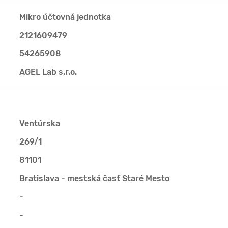
Mikro účtovná jednotka
2121609479
54265908
AGEL Lab s.r.o.
Ventúrska
269/1
81101
Bratislava - mestská časť Staré Mesto
-
-