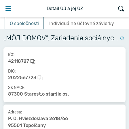
Detail ÚJ a jej ÚZ
O spoločnosti
Individuálne účtovné závierky
„MÔJ DOMOV“, Zariadenie sociálnych služieb Topoľčany
IČO:
42118727
DIČ:
2022567723
SK NACE:
87300 Starost.o staršie os.
Adresa:
P. O. Hviezdoslava 2618/66
95501 Topoľčany