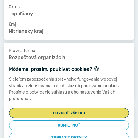
Okres:
Topoľčany
Kraj:
Nitriansky kraj
Právna forma:
Rozpočtová organizácia
🍪
Kat. veľkosti:
Môžeme, prosím, používať cookies?
150-199 zamestnancov
S cieľom zabezpečenia správneho fungovania webovej
Druh vlastníctva:
stránky a zlepšovania našich služieb používame cookies.
Vlast.územnej samosprávy
Prosíme o potvrdenie súhlasu alebo nastavenie Vašich
preferencií.
Dátum vzniku:
POVOLIŤ VŠETKO
01.04.2008
ODMIETNUŤ
Dátum zániku:
-
ZOBRAZIŤ DETAILY