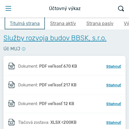
Účtovný výkaz
Titulná strana
Strana aktív
Strana pasív
Vý
Služby rozvoja budov BBSK, s.r.o.
Úč MUJ
Dokument:
PDF veľkosť 670 KB
Stiahnuť
Dokument:
PDF veľkosť 217 KB
Stiahnuť
Dokument:
PDF veľkosť 12 KB
Stiahnuť
Tlačová zostava:
XLSX <200KB
Stiahnuť