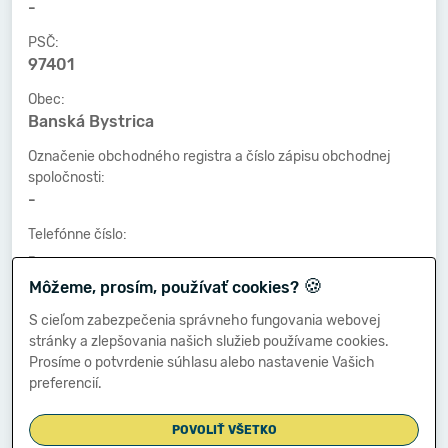
-
PSČ:
97401
Obec:
Banská Bystrica
Označenie obchodného registra a číslo zápisu obchodnej
spoločnosti:
-
Telefónne číslo:
-
🍪
Môžeme, prosím, používať cookies?
Faxové číslo:
-
S cieľom zabezpečenia správneho fungovania webovej
stránky a zlepšovania našich služieb používame cookies.
E-mailová adresa:
Prosíme o potvrdenie súhlasu alebo nastavenie Vašich
-
preferencií.
POVOLIŤ VŠETKO
Zostavená dňa: