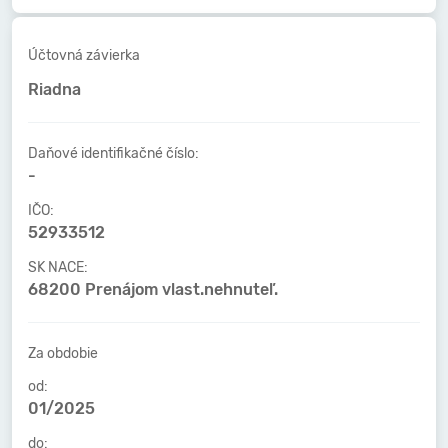
Účtovná závierka
Riadna
Daňové identifikačné číslo:
-
IČO:
52933512
SK NACE:
68200 Prenájom vlast.nehnuteľ.
Za obdobie
od:
01/2025
do: