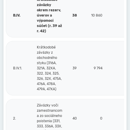
záväzky
okrem rezerv,
B.IV.
úverov a
38
10 860
2
výpomoci
súčet (r. 39 až
r. 42)
Krátkodobé
záväzky z
obchodného
styku (316A,
B.IV.1.
321A, 32XA,
39
9 794
1
322, 324, 325,
326, 32X, 475A,
476A, 478A,
479A, 47XA)
Záväzky voči
zamestnancom
a zo sociálneho
2.
40
0
poistenia (331,
333, 336A, 33X,