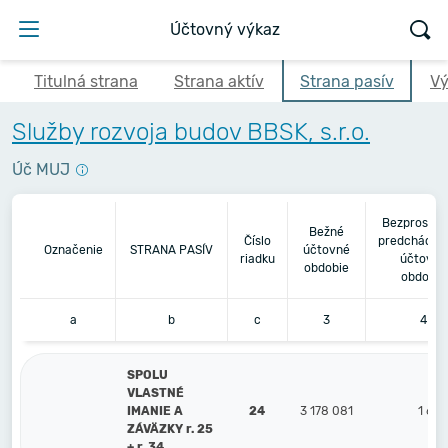
Účtovný výkaz
Titulná strana
Strana aktív
Strana pasív
Vý
Služby rozvoja budov BBSK, s.r.o.
Úč MUJ
Bezprostre
Bežné
Číslo
predchádza
Označenie
STRANA PASÍV
účtovné
riadku
účtovné
obdobie
obdobie
a
b
c
3
4
SPOLU
VLASTNÉ
IMANIE A
24
3 178 081
1 617
ZÁVÄZKY r. 25
+ r. 34