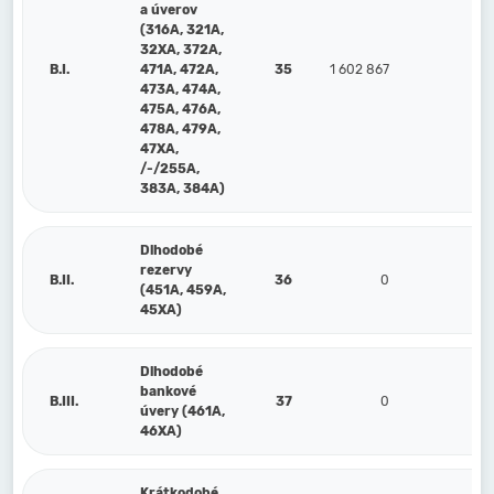
a úverov
(316A, 321A,
32XA, 372A,
B.I.
471A, 472A,
35
1 602 867
473A, 474A,
475A, 476A,
478A, 479A,
47XA,
/-/255A,
383A, 384A)
Dlhodobé
rezervy
B.II.
36
0
(451A, 459A,
45XA)
Dlhodobé
bankové
B.III.
37
0
úvery (461A,
46XA)
Krátkodobé