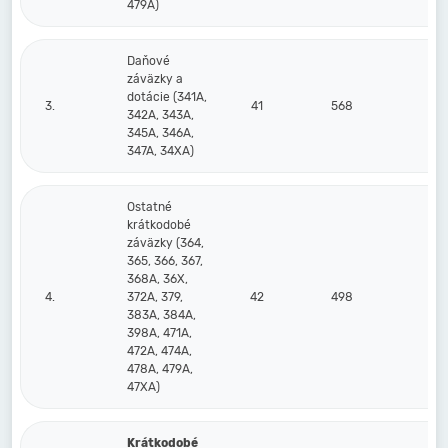
479A)
Daňové
záväzky a
dotácie (341A,
3.
41
568
342A, 343A,
345A, 346A,
347A, 34XA)
Ostatné
krátkodobé
záväzky (364,
365, 366, 367,
368A, 36X,
4.
372A, 379,
42
498
383A, 384A,
398A, 471A,
472A, 474A,
478A, 479A,
47XA)
Krátkodobé