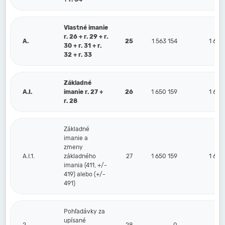
Vlastné imanie
r. 26 + r. 29 + r.
A.
25
1 563 154
1 613
30 + r. 31 + r.
32 + r. 33
Základné
A.I.
imanie r. 27 +
26
1 650 159
1 650
r. 28
Základné
imanie a
zmeny
A.I.1.
základného
27
1 650 159
1 650
imania (411, +/-
419) alebo (+/-
491)
Pohľadávky za
upísané