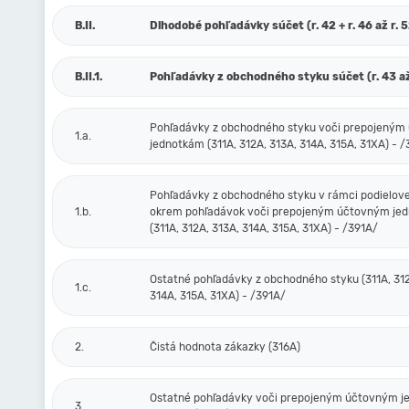
B.II.
Dlhodobé pohľadávky súčet (r. 42 + r. 46 až r. 
B.II.1.
Pohľadávky z obchodného styku súčet (r. 43 až
Pohľadávky z obchodného styku voči prepojený
1.a.
jednotkám (311A, 312A, 313A, 314A, 315A, 31XA) - 
Pohľadávky z obchodného styku v rámci podielove
1.b.
okrem pohľadávok voči prepojeným účtovným je
(311A, 312A, 313A, 314A, 315A, 31XA) - /391A/
Ostatné pohľadávky z obchodného styku (311A, 312
1.c.
314A, 315A, 31XA) - /391A/
2.
Čistá hodnota zákazky (316A)
Ostatné pohľadávky voči prepojeným účtovným 
3.