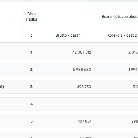
Číslo
Bežné účtovné obdo
riadku
c
Brutto - časť 1
Korekcia - časť 2
1
42 087 512
2 015
2
5 988 680
1 994
10)
3
498 730
31
4
5
407 851
298