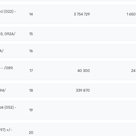
í (022) -
14
3 754 729
1 650
85, 092A/
15
2A/
16
 - /089,
17
40 300
24
094/
18
339 870
k (052) -
19
97) +/-
20