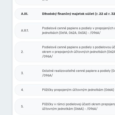
A.III.
Dlhodobý finančný majetok súčet (r. 22 až r. 32
Podielové cenné papiere a podiely v prepojených
A.III.1.
jednotkách (061A, 062A, 063A) - /096A/
Podielové cenné papiere a podiely s podielovou ú
2.
okrem v prepojených účtovných jednotkách (062A
/096A/
Ostatné realizovateľné cenné papiere a podiely (0
3.
/096A/
4.
Pôžičky prepojeným účtovným jednotkám (066A) 
Pôžičky v rámci podielovej účasti okrem prepoje
5.
účtovným jednotkám (066A) - /096A/