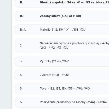
B.
Obežný majetok r. 34 + r. 41 + r. 53 + r. 66 + r. 71
B.I.
Zásoby súčet (r. 35 až r. 40)
B.I.1.
Materiál (112, 119, 11X) - /191, 19X/
Nedokončená výroba a polotovary vlastnej výroby 
2.
12X) - /192, 193, 19X/
3.
Výrobky (123) - /194/
4.
Zvieratá (124) - /195/
5.
Tovar (132, 133, 13X, 139) - /196, 19X/
6.
Poskytnuté preddavky na zásoby (314A) - /391A/