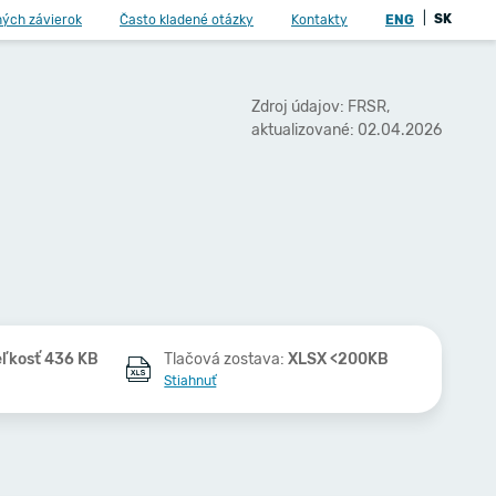
|
SK
ných závierok
Často kladené otázky
Kontakty
ENG
Zdroj údajov: FRSR,
aktualizované: 02.04.2026
eľkosť 436 KB
Tlačová zostava:
XLSX <200KB
Stiahnuť