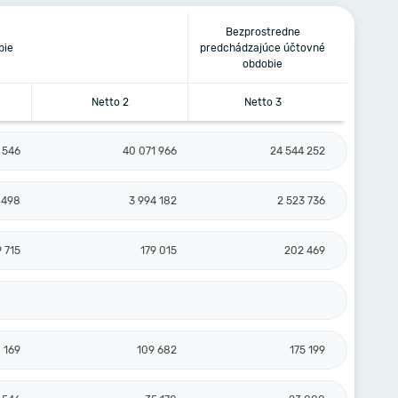
Bezprostredne
bie
predchádzajúce účtovné
obdobie
Netto 2
Netto 3
 546
40 071 966
24 544 252
 498
3 994 182
2 523 736
9 715
179 015
202 469
 169
109 682
175 199