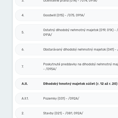
3.
Oceniteľné práva (014) - /074, 091A/
4.
Goodwill (015) - /075, 091A/
Ostatný dlhodobý nehmotný majetok (019, 01X) - /
5.
091A/
6.
Obstarávaný dlhodobý nehmotný majetok (041) -
Poskytnuté preddavky na dlhodobý nehmotný maj
7.
- /095A/
A.II.
Dlhodobý hmotný majetok súčet (r. 12 až r. 20)
A.II.1.
Pozemky (031) - /092A/
2.
Stavby (021) - /081, 092A/