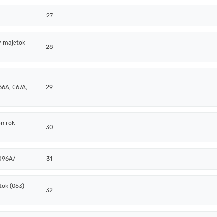
27
ý majetok
28
66A, 067A,
29
en rok
30
/096A/
31
ok (053) -
32