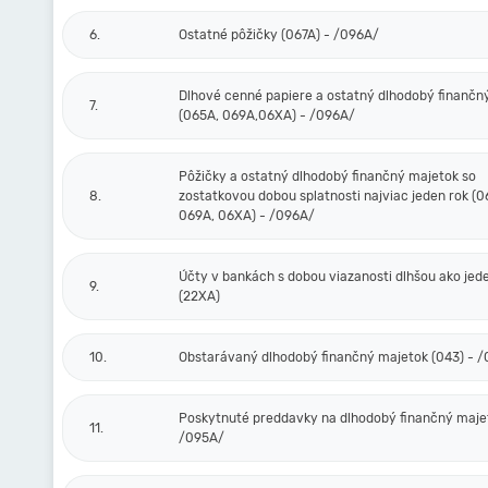
6.
Ostatné pôžičky (067A) - /096A/
Dlhové cenné papiere a ostatný dlhodobý finančn
7.
(065A, 069A,06XA) - /096A/
Pôžičky a ostatný dlhodobý finančný majetok so
8.
zostatkovou dobou splatnosti najviac jeden rok (0
069A, 06XA) - /096A/
Účty v bankách s dobou viazanosti dlhšou ako jed
9.
(22XA)
10.
Obstarávaný dlhodobý finančný majetok (043) - 
Poskytnuté preddavky na dlhodobý finančný majet
11.
/095A/