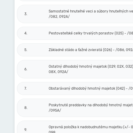
Samostatné hnuteľné veci a súbory hnuteľných vec
3.
/082, 092A/
4.
Pestovateľské celky trvalých porastov (025) - /0
5.
Základné stádo a ťažné zvieratá (026) - /086, 09
Ostatný dlhodobý hmotný majetok (029, 02X, 032)
6.
08X, 092A/
7.
Obstarávaný dlhodobý hmotný majetok (042) - /
Poskytnuté preddavky na dlhodobý hmotný majeto
8.
/095A/
Opravná položka k nadobudnutému majetku (+/- 0
9.
098