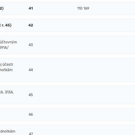
52)
41
110 169
 r. 45)
42
m účtovným
43
/391A/
j účasti
dnotkám
44
A, 313A,
45
46
jednotkám
47