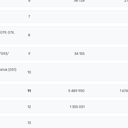
6
56 724
21
7
079, 07X,
8
 /093/
9
34 155
etok (051)
10
11
5 489 950
1 674
12
1 355 051
13