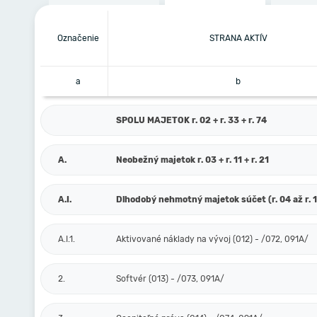
Označenie
STRANA AKTÍV
a
b
SPOLU MAJETOK r. 02 + r. 33 + r. 74
A.
Neobežný majetok r. 03 + r. 11 + r. 21
A.I.
Dlhodobý nehmotný majetok súčet (r. 04 až r. 
A.I.1.
Aktivované náklady na vývoj (012) - /072, 091A/
2.
Softvér (013) - /073, 091A/