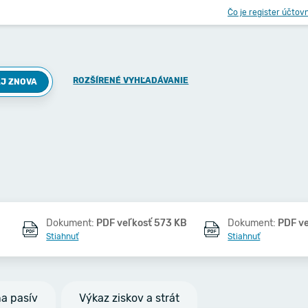
Čo je register účtov
ROZŠÍRENÉ VYHĽADÁVANIE
J ZNOVA
Dokument:
PDF veľkosť 573 KB
Dokument:
PDF v
Stiahnuť
Stiahnuť
na pasív
Výkaz ziskov a strát