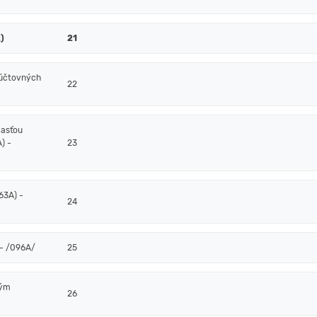
)
21
 účtovných
22
časťou
) -
23
63A) -
24
- /096A/
25
ným
26