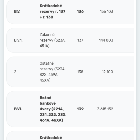
Krátkodobé
B.V.
rezervy r. 137
136
156 103
11
+ r. 138
Zákonné
B.V.1.
rezervy (323A,
137
144 003
10
451A)
Ostatné
rezervy (323A,
2.
138
12 100
1
32X, 459A,
45XA)
Bežné
bankové
B.VI.
úvery (221A,
139
3 615 152
231, 232, 23X,
461A, 46XA)
Krátkodobé