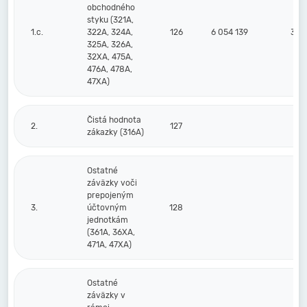
obchodného
styku (321A,
1.c.
322A, 324A,
126
6 054 139
3 21
325A, 326A,
32XA, 475A,
476A, 478A,
47XA)
Čistá hodnota
2.
127
zákazky (316A)
Ostatné
záväzky voči
prepojeným
3.
účtovným
128
jednotkám
(361A, 36XA,
471A, 47XA)
Ostatné
záväzky v