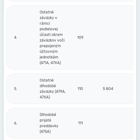
Ostatné
záväzky v
rámci
podielovej
účasti okrem
4.
109
záväzkov voči
prepojeným
účtovným
jednotkám
(471A, 47XA)
Ostatné
dlhodobé
5.
110
5 804
záväzky (479A,
47XA)
Dlhodobé
prijaté
6.
111
preddavky
(475A)