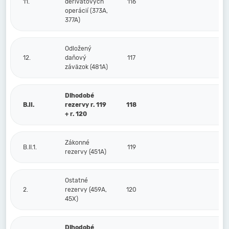
11.
derivátových
116
operácií (373A,
377A)
Odložený
12.
daňový
117
záväzok (481A)
Dlhodobé
B.II.
rezervy r. 119
118
+ r. 120
Zákonné
B.II.1.
119
rezervy (451A)
Ostatné
2.
rezervy (459A,
120
45X)
Dlhodobé