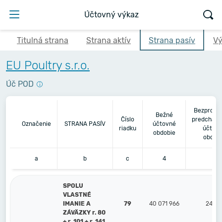
Účtovný výkaz
Titulná strana
Strana aktív
Strana pasív
Vý
EU Poultry s.r.o.
Úč POD
Bezprost
Bežné
Číslo
predchádz
Označenie
STRANA PASÍV
účtovné
riadku
účtov
obdobie
obdob
a
b
c
4
5
SPOLU
VLASTNÉ
IMANIE A
79
40 071 966
24 54
ZÁVÄZKY r. 80
+ r. 101 + r. 141