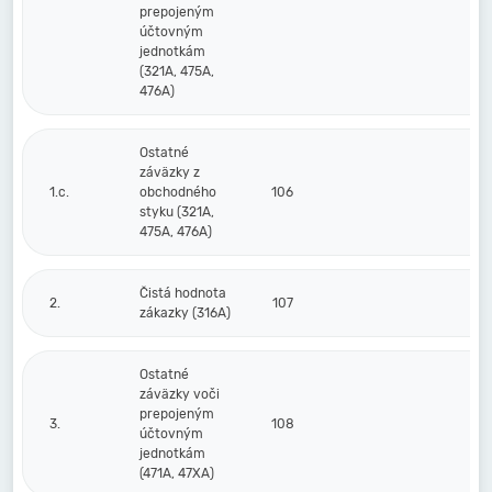
prepojeným
účtovným
jednotkám
(321A, 475A,
476A)
Ostatné
záväzky z
1.c.
obchodného
106
styku (321A,
475A, 476A)
Čistá hodnota
2.
107
zákazky (316A)
Ostatné
záväzky voči
prepojeným
3.
108
účtovným
jednotkám
(471A, 47XA)