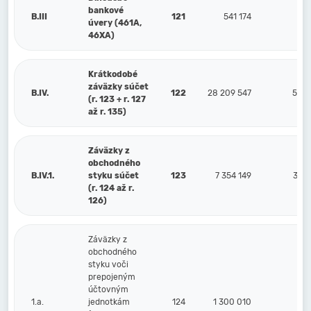
bankové
B.III
121
541 174
úvery (461A,
46XA)
Krátkodobé
záväzky súčet
B.IV.
122
28 209 547
5 78
(r. 123 + r. 127
až r. 135)
Záväzky z
obchodného
B.IV.1.
styku súčet
123
7 354 149
3 25
(r. 124 až r.
126)
Záväzky z
obchodného
styku voči
prepojeným
účtovným
1.a.
jednotkám
124
1 300 010
4