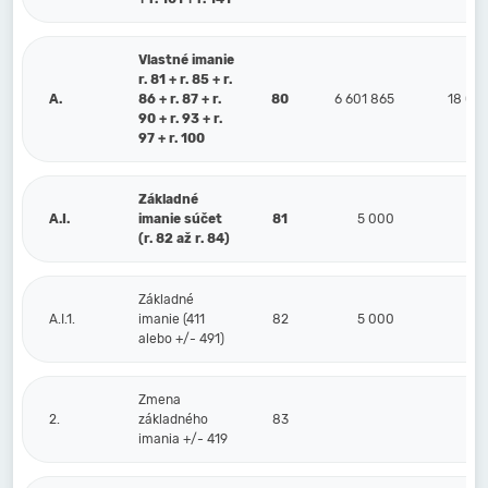
Vlastné imanie
r. 81 + r. 85 + r.
A.
86 + r. 87 + r.
80
6 601 865
18 00
90 + r. 93 + r.
97 + r. 100
Základné
A.I.
imanie súčet
81
5 000
(r. 82 až r. 84)
Základné
A.I.1.
imanie (411
82
5 000
alebo +/- 491)
Zmena
2.
základného
83
imania +/- 419