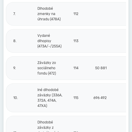
Dlhodobé
7.
zmenky na
112
úhradu (478A)
Vydané
8.
dlhopisy
113
(473A/-/255A)
Záväzky zo
9.
sociálneho
114
50 881
3
fondu (472)
Iné dlhodobé
záväzky (336A,
10.
115
696 492
60
372A, 474A,
47XA)
Dlhodobé
záväzky z