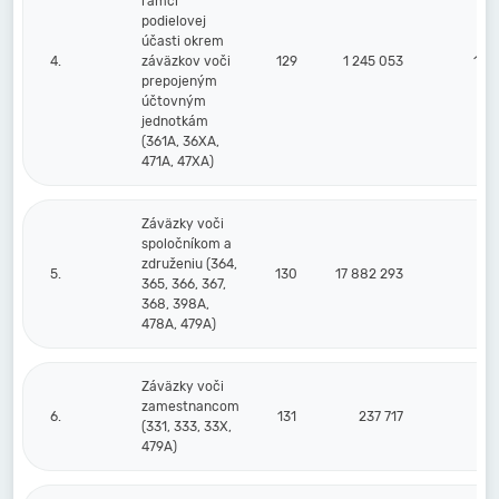
rámci
podielovej
účasti okrem
4.
záväzkov voči
129
1 245 053
1 7
prepojeným
účtovným
jednotkám
(361A, 36XA,
471A, 47XA)
Záväzky voči
spoločníkom a
združeniu (364,
5.
130
17 882 293
365, 366, 367,
368, 398A,
478A, 479A)
Záväzky voči
zamestnancom
6.
131
237 717
1
(331, 333, 33X,
479A)