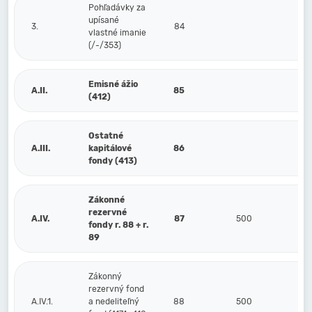
Pohľadávky za
upísané
3.
84
vlastné imanie
(/-/353)
Emisné ážio
A.II.
85
(412)
Ostatné
A.III.
kapitálové
86
fondy (413)
Zákonné
rezervné
A.IV.
87
500
fondy r. 88 + r.
89
Zákonný
rezervný fond
A.IV.1.
a nedeliteľný
88
500