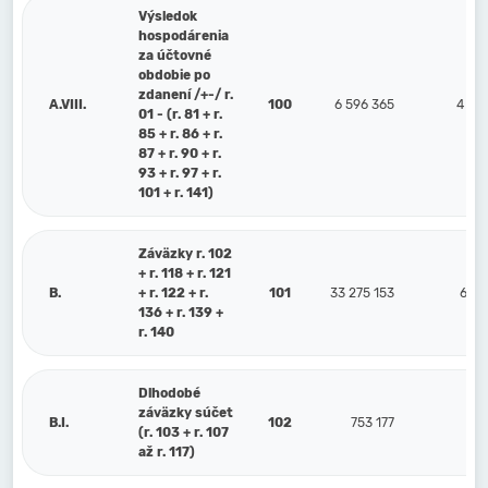
Výsledok
hospodárenia
za účtovné
obdobie po
zdanení /+-/ r.
A.VIII.
100
6 596 365
4 88
01 - (r. 81 + r.
85 + r. 86 + r.
87 + r. 90 + r.
93 + r. 97 + r.
101 + r. 141)
Záväzky r. 102
+ r. 118 + r. 121
B.
+ r. 122 + r.
101
33 275 153
6 53
136 + r. 139 +
r. 140
Dlhodobé
záväzky súčet
B.I.
102
753 177
63
(r. 103 + r. 107
až r. 117)