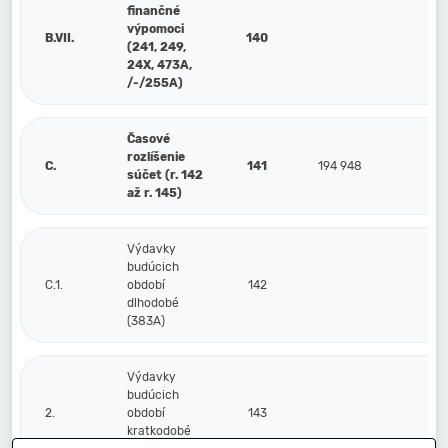
finančné
výpomoci
B.VII.
140
(241, 249,
24X, 473A,
/-/255A)
Časové
rozlíšenie
C.
141
194 948
súčet (r. 142
až r. 145)
Výdavky
budúcich
C.1.
období
142
dlhodobé
(383A)
Výdavky
budúcich
2.
období
143
kratkodobé