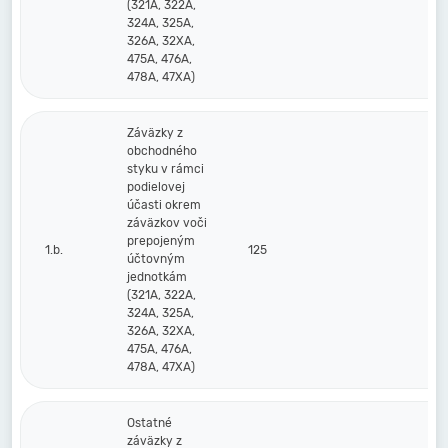
(321A, 322A,
324A, 325A,
326A, 32XA,
475A, 476A,
478A, 47XA)
Záväzky z
obchodného
styku v rámci
podielovej
účasti okrem
záväzkov voči
prepojeným
1.b.
125
účtovným
jednotkám
(321A, 322A,
324A, 325A,
326A, 32XA,
475A, 476A,
478A, 47XA)
Ostatné
záväzky z