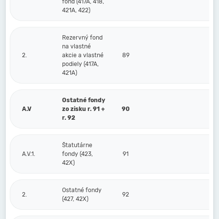
fond (417A, 418,
421A, 422)
Rezervný fond
na vlastné
2.
akcie a vlastné
89
podiely (417A,
421A)
Ostatné fondy
A.V
zo zisku r. 91 +
90
r. 92
Štatutárne
A.V.1.
fondy (423,
91
42X)
Ostatné fondy
2.
92
(427, 42X)