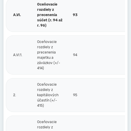
Oceňovacie
rozdiely z
A.VI.
precenenia
93
súčet (r. 94 až
r. 96)
Oceňovacie
rozdiely z
precenenia
A.VI.1.
94
majetku a
záväzkov (+/-
414)
Oceňovacie
rozdiely z
2.
kapitálových
95
účastín (+/-
415)
Oceňovacie
rozdiely z