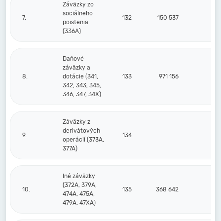
Záväzky zo
sociálneho
7.
132
150 537
10
poistenia
(336A)
Daňové
záväzky a
8.
dotácie (341,
133
971 156
1
342, 343, 345,
346, 347, 34X)
Záväzky z
derivátových
9.
134
operácií (373A,
377A)
Iné záväzky
(372A, 379A,
10.
135
368 642
31
474A, 475A,
479A, 47XA)