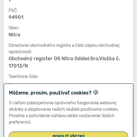
PSČ:
94901
Obec:
Nitra
Označenie obchodného registra a číslo zápisu obchodnej
spoločnosti:
Obchodný register OS Nitra Oddiel:Sro,Vložka č.
17013/N
Telefónne číslo:
-
🍪
Môžeme, prosím, používať cookies?
Faxové číslo:
-
S cieľom zabezpečenia správneho fungovania webovej
stránky a zlepšovania našich služieb používame cookies.
E-mailová adresa:
Prosíme o potvrdenie súhlasu alebo nastavenie Vašich
-
preferencií.
POVOLIŤ VŠETKO