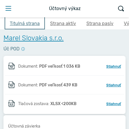
Účtovný výkaz
Titulná strana
Strana aktív
Strana pasív
Vý
Marel Slovakia s.r.o.
Úč POD
Dokument:
PDF veľkosť 1 036 KB
Stiahnuť
Dokument:
PDF veľkosť 439 KB
Stiahnuť
Tlačová zostava:
XLSX <200KB
Stiahnuť
Účtovná závierka