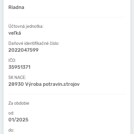
Riadna
Účtovná jednotka:
veľká
Daňové identifikačné číslo:
2022047599
IČO:
35951371
SK NACE:
28930 Výroba potravin.strojov
Za obdobie
od:
01/2025
do: