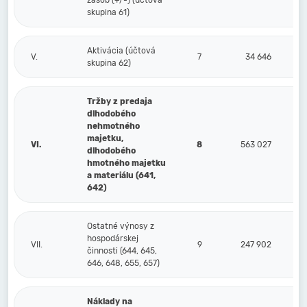
zásob (+/-) (účtová
skupina 61)
Aktivácia (účtová
V.
7
34 646
skupina 62)
Tržby z predaja
dlhodobého
nehmotného
majetku,
VI.
8
563 027
dlhodobého
hmotného majetku
a materiálu (641,
642)
Ostatné výnosy z
hospodárskej
VII.
9
247 902
činnosti (644, 645,
646, 648, 655, 657)
Náklady na