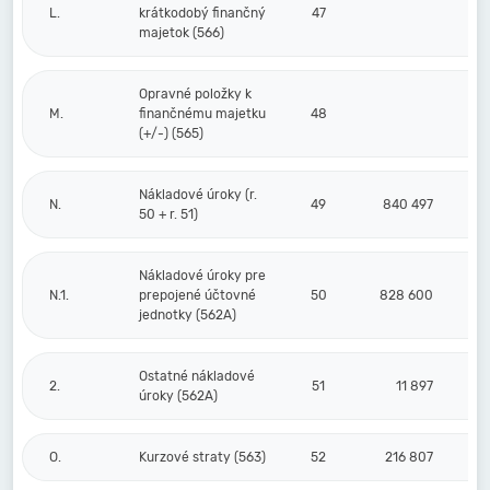
L.
krátkodobý finančný
47
majetok (566)
Opravné položky k
M.
finančnému majetku
48
(+/-) (565)
Nákladové úroky (r.
N.
49
840 497
50 + r. 51)
Nákladové úroky pre
N.1.
prepojené účtovné
50
828 600
jednotky (562A)
Ostatné nákladové
2.
51
11 897
úroky (562A)
O.
Kurzové straty (563)
52
216 807