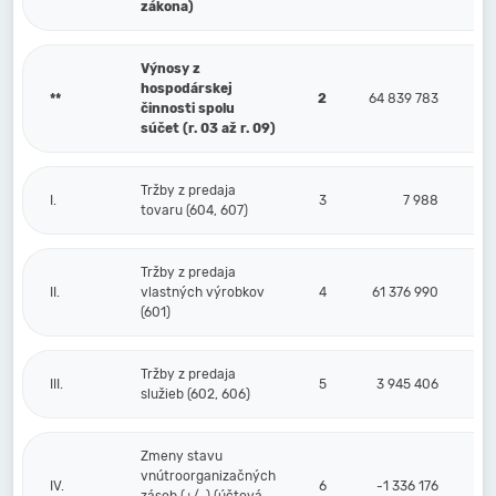
zákona)
Výnosy z
hospodárskej
**
2
64 839 783
činnosti spolu
súčet (r. 03 až r. 09)
Tržby z predaja
I.
3
7 988
tovaru (604, 607)
Tržby z predaja
II.
vlastných výrobkov
4
61 376 990
(601)
Tržby z predaja
III.
5
3 945 406
služieb (602, 606)
Zmeny stavu
vnútroorganizačných
IV.
6
-1 336 176