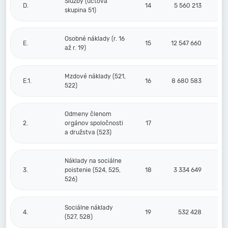
Služby (účtová
D.
14
5 560 213
skupina 51)
Osobné náklady (r. 16
E.
15
12 547 660
až r. 19)
Mzdové náklady (521,
E.1.
16
8 680 583
522)
Odmeny členom
2.
orgánov spoločnosti
17
a družstva (523)
Náklady na sociálne
3.
poistenie (524, 525,
18
3 334 649
526)
Sociálne náklady
4.
19
532 428
(527, 528)