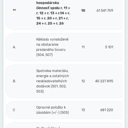
hospodársku
činnosť spolu r. 11 +
**
10
61 541 709
r. 12 + r. 13 + r.14 + r.
15 + r. 20 + r. 21 + r.
24 + r. 25 + r. 26
Náklady vynaložené
na obstaranie
A.
11
5 101
predaného tovaru
(504, 507)
Spotreba materiálu,
energie a ostatných
B.
neskladovateľných
12
40 227 895
dodávok (501, 502,
503)
Opravné položky k
C
13
681 220
zásobám (+/-) (505)