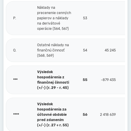
Náklady na
precenenie cenných
P.
papierov a náklady
53
na derivátové
operácie (564, 567)
Ostatné náklady na
Q.
finančnú činnosť
54
45 245
(568, 569)
Výsledok
hospodárenia z
***
55
-879 435
finančnej činnosti
(+/-) (r. 29 - r. 45)
Výsledok
hospodárenia za
****
účtovné obdobie
56
2 418 639
pred zdanením
(+/-) (r. 27 + r. 55)