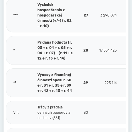
Výsledok
hospodárenia z
***
hospodárskej
27
3 298 074
činnosti (+/-) (r. 02
- r. 10)
Pridaná hodnota (r.
03 + r. 04 + r. 05 + r.
*
28
17 554 425
06 + r. 07) - (r. 11 + r.
12 + r. 13 + r. 14)
Výnosy z finančnej
činnosti spolu r. 30
**
29
223 114
+ r. 31 + r. 35 + r. 39
+ r. 42 + r. 43 + r. 44
Tržby z predaja
VIII.
cenných papierov a
30
podielov (661)