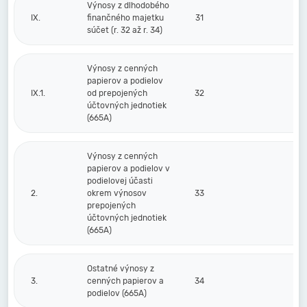
Výnosy z dlhodobého
IX.
finančného majetku
31
súčet (r. 32 až r. 34)
Výnosy z cenných
papierov a podielov
IX.1.
od prepojených
32
účtovných jednotiek
(665A)
Výnosy z cenných
papierov a podielov v
podielovej účasti
2.
okrem výnosov
33
prepojených
účtovných jednotiek
(665A)
Ostatné výnosy z
3.
cenných papierov a
34
podielov (665A)