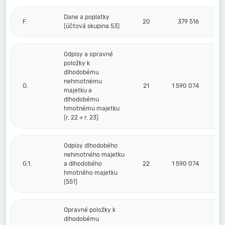
Dane a poplatky
F.
20
379 516
(účtová skupina 53)
Odpisy a opravné
položky k
dlhodobému
nehmotnému
G.
21
1 590 074
majetku a
dlhodobému
hmotnému majetku
(r. 22 + r. 23)
Odpisy dlhodobého
nehmotného majetku
G.1.
a dlhodobého
22
1 590 074
hmotného majetku
(551)
Opravné položky k
dlhodobému