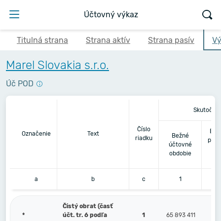
Účtovný výkaz
Titulná strana
Strana aktív
Strana pasív
Vý
Marel Slovakia s.r.o.
Úč POD
Skutočno
Číslo
Bez
Označenie
Text
Bežné
riadku
pred
účtovné
obdobie
a
b
c
1
Čistý obrat (časť
*
účt. tr. 6 podľa
1
65 893 411