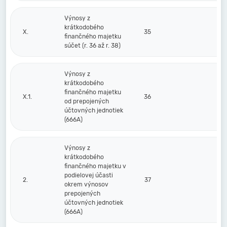
Výnosy z
krátkodobého
X.
35
finančného majetku
súčet (r. 36 až r. 38)
Výnosy z
krátkodobého
finančného majetku
X.1.
36
od prepojených
účtovných jednotiek
(666A)
Výnosy z
krátkodobého
finančného majetku v
podielovej účasti
2.
37
okrem výnosov
prepojených
účtovných jednotiek
(666A)