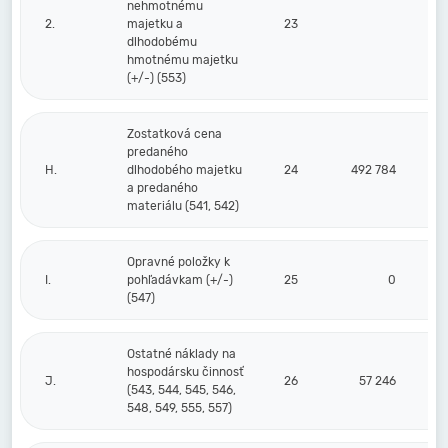
nehmotnému
2.
majetku a
23
dlhodobému
hmotnému majetku
(+/-) (553)
Zostatková cena
predaného
H.
dlhodobého majetku
24
492 784
a predaného
materiálu (541, 542)
Opravné položky k
I.
pohľadávkam (+/-)
25
0
(547)
Ostatné náklady na
hospodársku činnosť
J.
26
57 246
(543, 544, 545, 546,
548, 549, 555, 557)