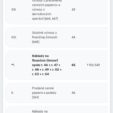
Výnosy z precenenia
cenných papierov a
XIII.
výnosy z
43
derivátových
operácií (664, 667)
Ostatné výnosy z
XIV.
finančnej činnosti
44
(668)
Náklady na
finančnú činnosť
**.
spolu r. 46 + r. 47 +
45
1 102 549
r. 48 + r. 49 + r. 52 +
r. 53 + r. 54
Predané cenné
K.
papiere a podiely
46
(561)
Náklady na