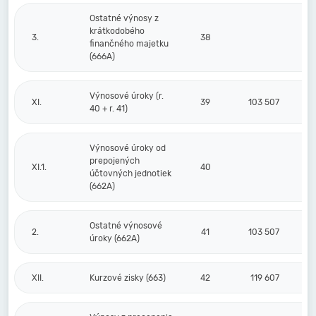
Ostatné výnosy z
krátkodobého
3.
38
finančného majetku
(666A)
Výnosové úroky (r.
XI.
39
103 507
40 + r. 41)
Výnosové úroky od
prepojených
XI.1.
40
účtovných jednotiek
(662A)
Ostatné výnosové
2.
41
103 507
úroky (662A)
XII.
Kurzové zisky (663)
42
119 607