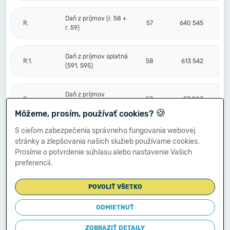
Daň z príjmov (r. 58 +
R.
57
640 545
r. 59)
Daň z príjmov splatná
R.1.
58
613 542
(591, 595)
Daň z príjmov
2.
59
27 003
odložená (+/-) (592)
🍪
Môžeme, prosím, používať cookies?
S cieľom zabezpečenia správneho fungovania webovej
Prevod podielov na
stránky a zlepšovania našich služieb používame cookies.
výsledku
S.
hospodárenia
60
Prosíme o potvrdenie súhlasu alebo nastavenie Vašich
spoločníkom (+/-
preferencií.
596)
POVOLIŤ VŠETKO
Výsledok
hospodárenia za
ODMIETNUŤ
****
účtovné obdobie po
61
1 778 094
zdanení (+/-) (r. 56
ZOBRAZIŤ DETAILY